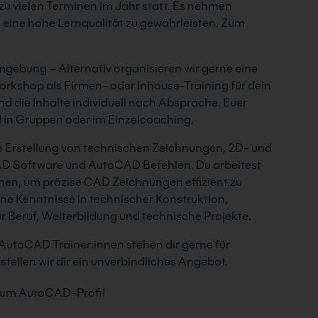
zu vielen Terminen im Jahr statt. Es nehmen
eine hohe Lernqualität zu gewährleisten. Zum
bung – Alternativ organisieren wir gerne eine
rkshop als Firmen- oder Inhouse-Training für dein
nd die Inhalte individuell nach Absprache. Euer
d in Gruppen oder im Einzelcoaching.
le Erstellung von technischen Zeichnungen, 2D- und
D Software und AutoCAD Befehlen. Du arbeitest
en, um präzise CAD Zeichnungen effizient zu
ine Kenntnisse in technischer Konstruktion,
 Beruf, Weiterbildung und technische Projekte.
AutoCAD Trainer:innen stehen dir gerne für
tellen wir dir ein unverbindliches Angebot.
 zum AutoCAD-Profi!