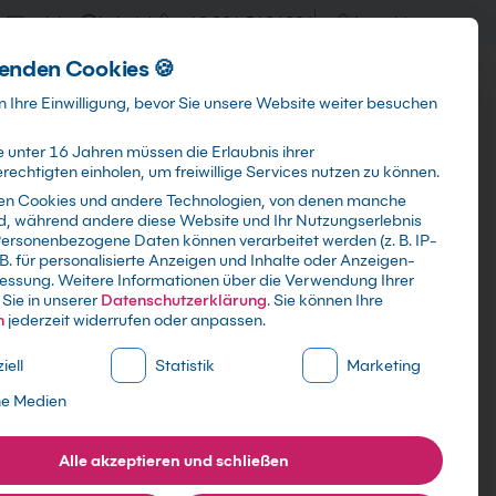
training@kebel.de
+49 231 5191986
Anmelden
enden Cookies 🍪
Info & Services
Kontakt
 Ihre Einwilligung, bevor Sie unsere Website weiter besuchen
 unter 16 Jahren müssen die Erlaubnis ihrer
echtigten einholen, um freiwillige Services nutzen zu können.
en Cookies und andere Technologien, von denen manche
ind, während andere diese Website und Ihr Nutzungserlebnis
Suchen
ersonenbezogene Daten können verarbeitet werden (z. B. IP-
 B. für personalisierte Anzeigen und Inhalte oder Anzeigen-
essung.
Weitere Informationen über die Verwendung Ihrer
Sie in unserer
Datenschutzerklärung
.
Sie können Ihre
n
jederzeit widerrufen oder anpassen.
ne Liste der Service-Gruppen, für die eine Einwilligung erte
iell
Statistik
Marketing
emen
ne Medien
Alle akzeptieren und schließen