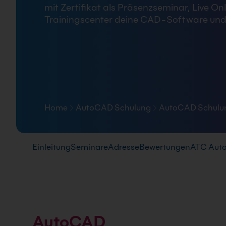
mit Zertifikat als Präsenzseminar, Live On
FAQ
Trainingscenter deine CAD-Software und
Home
AutoCAD Schulung
AutoCAD Schulun
Pfad-Navigation
Einleitung
Seminare
Adresse
Bewertungen
ATC Aut
AutoCAD