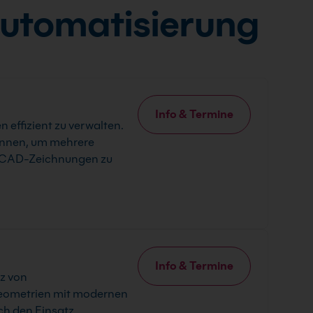
Automatisierung
Info & Termine
 effizient zu verwalten.
ennen, um mehrere
nd CAD-Zeichnungen zu
Info & Termine
z von
eometrien mit modernen
ch den Einsatz