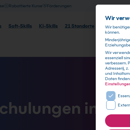
se
Rabattierte Kurse
Förderungen
Wir verw
s
Soft-Skills
KI-Skills
21 Standorte
Lernformate
Wir benötigen
können.
Minderjährige
Erziehungsber
Wir verwend
essenziell s
verbessern.
P
Adressen), z.
und Inhaltsm
Daten finden 
Einstellunge
Es folgt ei
Essenz
hulungen in Dr
Exter