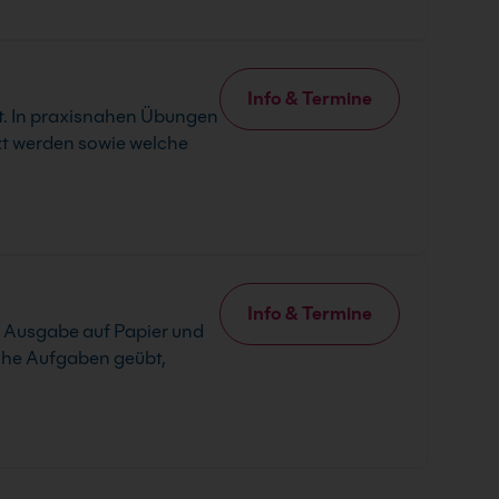
Info & Termine
ilt. In praxisnahen Übungen
zt werden sowie welche
Info & Termine
e Ausgabe auf Papier und
sche Aufgaben geübt,