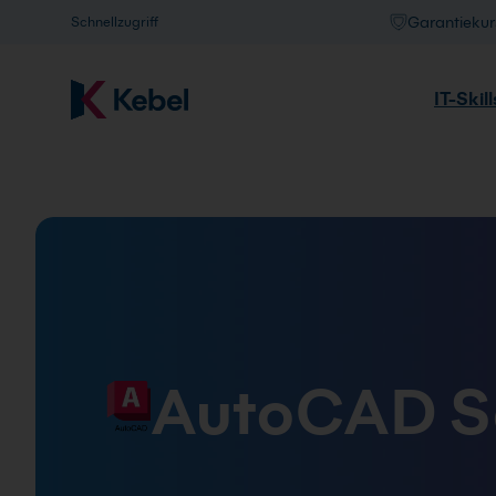
Garantiekur
Schnellzugriff
Zum Hauptinhalt springen
IT-Skill
Suchfeld
Firmenschulung
Raumvermietung
Inhouse-Schulung
Rahmenverträge
Hybride Schulungen
Über Kebel
AutoCAD Sc
Präsenz Schulungen
Standorte
Live Online Schulungen
Karriere