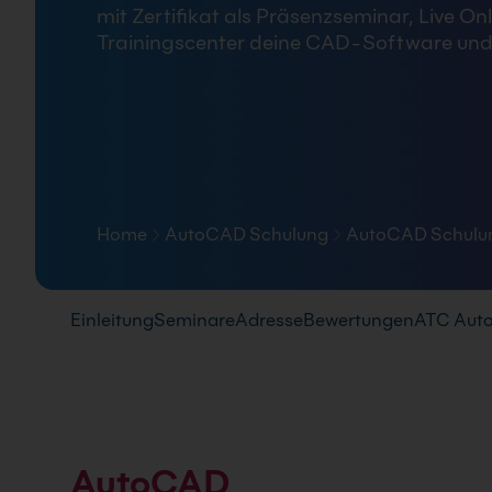
mit Zertifikat als Präsenzseminar, Live On
FAQ
Trainingscenter deine CAD-Software und
Home
AutoCAD Schulung
AutoCAD Schulun
Pfad-Navigation
Einleitung
Seminare
Adresse
Bewertungen
ATC Aut
AutoCAD