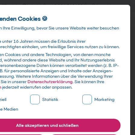
training@kebel.de
+49 231 5191986
Anmelden
enden Cookies 🍪
Info & Services
Kontakt
 Ihre Einwilligung, bevor Sie unsere Website weiter besuchen
 unter 16 Jahren müssen die Erlaubnis ihrer
echtigten einholen, um freiwillige Services nutzen zu können.
en Cookies und andere Technologien, von denen manche
ind, während andere diese Website und Ihr Nutzungserlebnis
Suchen
ersonenbezogene Daten können verarbeitet werden (z. B. IP-
 B. für personalisierte Anzeigen und Inhalte oder Anzeigen-
essung.
Weitere Informationen über die Verwendung Ihrer
Sie in unserer
Datenschutzerklärung
.
Sie können Ihre
n
jederzeit widerrufen oder anpassen.
ne Liste der Service-Gruppen, für die eine Einwilligung erte
iell
Statistik
Marketing
esden
ne Medien
Alle akzeptieren und schließen