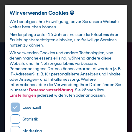
Förderungen
training@kebel.de
+49 231 5191986
Anmelden
Zum Hauptinhalt springen
Wir verwenden Cookies 🍪
Wir benötigen Ihre Einwilligung, bevor Sie unsere Website
weiter besuchen können.
Suchfeld
Minderjährige unter 16 Jahren müssen die Erlaubnis ihrer
Erziehungsberechtigten einholen, um freiwillige Services
nutzen zu können.
Wir verwenden Cookies und andere Technologien, von
denen manche essenziell sind, während andere diese
Suchen
Website und Ihr Nutzungserlebnis verbessern.
Personenbezogene Daten können verarbeitet werden (z. B.
IP-Adressen), z. B. für personalisierte Anzeigen und Inhalte
oder Anzeigen- und Inhaltsmessung.
Weitere
Informationen über die Verwendung Ihrer Daten finden Sie
in unserer
Datenschutzerklärung
.
Sie können Ihre
Einstellungen
jederzeit widerrufen oder anpassen.
AutoCAD Schulungen in
Es folgt eine Liste der Service-Gruppen, für die eine E
Essenziell
Nürnberg
Statistik
mit Zertifikat als Präsenzseminar, Live Online
Marketing