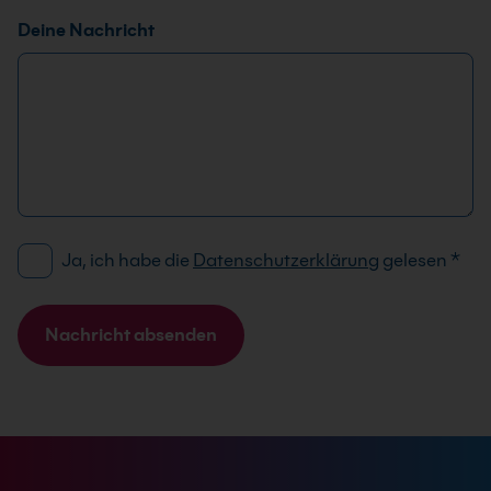
Deine Nachricht
D
D
Ja, ich habe die
Datenschutzerklärung
gelesen
*
S
S
G
G
V
V
Nachricht absenden
O
O
A
-
-
l
E
E
t
i
i
e
n
n
r