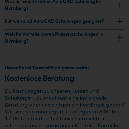
Was lerne ich in einer AutoCAD Schulung in
Nürnberg?
In einer AutoCAD Schulung lernen Sie den
Für wen sind AutoCAD Schulungen geeignet?
professionellen Umgang mit der CAD-Software für
technische Zeichnungen.
AutoCAD Trainings in Nürnberg richten sich an:
Welche Vorteile bieten Präsenzschulungen in
Nürnberg?
Typische Inhalte sind:
Architekten
Präsenztrainings bieten:
Grundlagen der Benutzeroberfläche
Bauingenieure
direkten Austausch mit dem Trainer
Unser Kebel Team hilft dir gerne weiter
Erstellung von 2D-Zeichnungen
Technische Zeichner
individuelle Unterstützung
Kostenlose Beratung
Bemaßung und Layouts
Maschinenbauer
intensive praktische Übungen
Du hast Fragen zu unseren Kursen und
Arbeiten mit Layern
Innenarchitekten
Networking mit anderen Teilnehmern
Schulungen, du möchtest eine individuelle
Plotten und Exportieren von Plänen
Einsteiger im CAD-Bereich
Beratung oder uns einfach ein Feedback geben?
Gerade bei komplexen CAD-Themen ist der
Wir sind von montags bis freitags von 8:00 bis
In weiterführenden Kursen werden zusätzlich
3D-
Auch Unternehmen, die ihre Mitarbeitenden
persönliche Kontakt ein großer Vorteil.
17:00 Uhr für dich telefonisch erreichbar.
Konstruktionen und komplexe Projekte
behandelt.
weiterbilden möchten, profitieren von gezielten
Alternativ nutze gerne unser Kontakt-Formular.