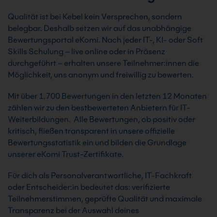
Qualität ist bei Kebel kein Versprechen, sondern
AutoCAD Update auf aktuelle
belegbar. Deshalb setzen wir auf das unabhängige
Version Kurs
Bewertungsportal eKomi. Nach jeder IT-, KI- oder Soft
AutoCAD AutoLISP Aufbaukurs
In unserem AutoCAD Kurs – Update auf die
Skills Schulung – live online oder in Präsenz
Im Aufbaukurs AutoCAD – Programmierung mit
aktuelle Version – erhältst du einen Überblick
durchgeführt – erhalten unsere Teilnehmer:innen die
AutoLISP lernst du weiterführende Funktionen
über die wichtigsten Neuerungen und
Möglichkeit, uns anonym und freiwillig zu bewerten.
der AutoCAD-Programmiersprache AutoLISP
Funktionsverbesserungen der neuesten
kennen. Du verstehst die Grundregeln zur
Mit über 1.700 Bewertungen in den letzten 12 Monaten
AutoCAD-Version. Das Seminar schafft
Erstellung übersichtlicher und effizienter
zählen wir zu den bestbewerteten Anbietern für IT-
optimale Voraussetzungen für ein reibungsloses
Dialogfenster.
Weiterbildungen. Alle Bewertungen, ob positiv oder
AutoCAD-Update und hilft dir, die für deine
kritisch, fließen transparent in unsere offizielle
Anwendungen relevanten Neuerungen gezielt
2 Tage
Bewertungsstatistik ein und bilden die Grundlage
und schnell umzusetzen.
Nächster Termin: 15.09.2026
unserer eKomi Trust-Zertifikate.
20 Standorte
Live Online
1 Tag
Garantiekurs
Nächster Termin: 25.09.2026
Für dich als Personalverantwortliche, IT-Fachkraft
19 Standorte
oder Entscheider:in bedeutet das: verifizierte
Info & Termine
Live Online
Teilnehmerstimmen, geprüfte Qualität und maximale
Info & Termine
Transparenz bei der Auswahl deines