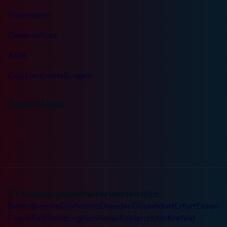
Impressum
Datenschutz
AGB
Cookie-Einstellungen
Social Media
21 Schulungszentren erwarten dich
Berlin
Bremen
Dortmund
Dresden
Düsseldorf
Erfurt
Essen
Frankfurt
Hamburg
Hannover
Koblenz
Köln
Krefeld