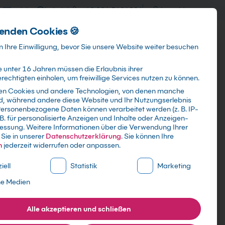
training@kebel.de
+49 231 5191986
Anmelden
enden Cookies 🍪
Info & Services
Kontakt
 Ihre Einwilligung, bevor Sie unsere Website weiter besuchen
 unter 16 Jahren müssen die Erlaubnis ihrer
echtigten einholen, um freiwillige Services nutzen zu können.
en Cookies und andere Technologien, von denen manche
ind, während andere diese Website und Ihr Nutzungserlebnis
Suchen
ersonenbezogene Daten können verarbeitet werden (z. B. IP-
 B. für personalisierte Anzeigen und Inhalte oder Anzeigen-
essung.
Weitere Informationen über die Verwendung Ihrer
Sie in unserer
Datenschutzerklärung
.
Sie können Ihre
n
jederzeit widerrufen oder anpassen.
ne Liste der Service-Gruppen, für die eine Einwilligung erte
iell
Statistik
Marketing
ne Medien
en
Alle akzeptieren und schließen