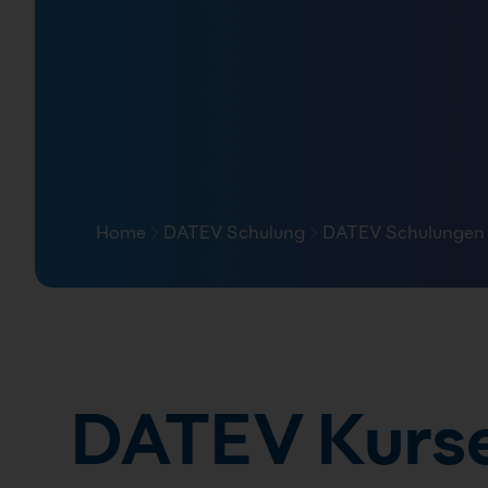
FAQ
Home
DATEV Schulung
DATEV Schulungen 
Pfad-Navigation
DATEV Kurse