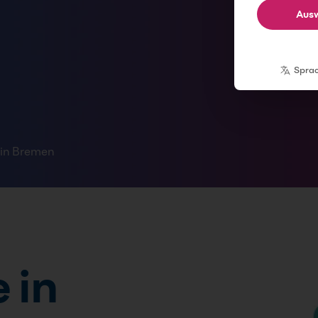
Ausw
Spra
in Bremen
 in