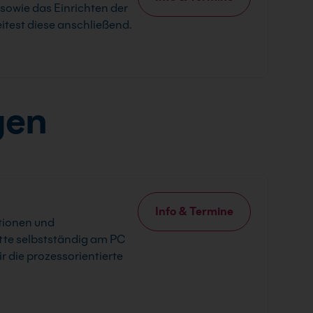
sowie das Einrichten der
itest diese anschließend.
gen
Info & Termine
tionen und
tte selbstständig am PC
r die prozessorientierte