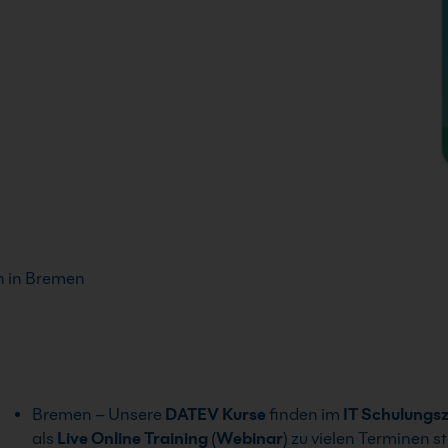
 in Bremen
Bremen – Unsere
DATEV
Kurse
finden im
IT
Schulungs
als
Live
Online
Training
(
Webinar
) zu vielen Terminen 