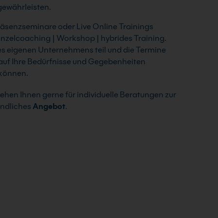
 gewährleisten.
räsenzseminare oder Live Online Trainings
nzelcoaching | Workshop | hybrides Training.
es eigenen Unternehmens teil und die Termine
auf Ihre Bedürfnisse und Gegebenheiten
 können.
ehen Ihnen gerne für individuelle Beratungen zur
indliches
Angebot
.