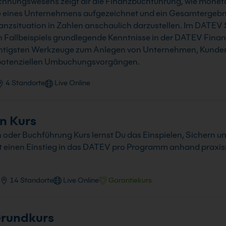
Rechnungswesens zeigt dir die Finanzbuchführung, wie mone
 eines Unternehmens aufgezeichnet und ein Gesamtergebnis
inanzsituation in Zahlen anschaulich darzustellen. Im DATE
en Fallbeispiels grundlegende Kenntnisse in der DATEV Fin
wichtigsten Werkzeuge zum Anlegen von Unternehmen, Kunden
 potenziellen Umbuchungsvorgängen.
4 Standorte
Live Online
n Kurs
er Buchführung Kurs lernst Du das Einspielen, Sichern u
einen Einstieg in das DATEV pro Programm anhand praxisn
14 Standorte
Live Online
Garantiekurs
rundkurs