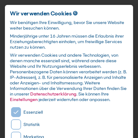
Schnellzugriff
Zum Hauptinhalt springen
Wir verwenden Cookies 🍪
Wir benötigen Ihre Einwilligung, bevor Sie unsere Website
weiter besuchen können.
Minderjährige unter 16 Jahren müssen die Erlaubnis ihrer
Erziehungsberechtigten einholen, um freiwillige Services
nutzen zu können.
Wir verwenden Cookies und andere Technologien, von
Cobra Adress Grundkurs
denen manche essenziell sind, während andere diese
Website und Ihr Nutzungserlebnis verbessern.
Personenbezogene Daten können verarbeitet werden (z. B.
mit Zertifikat als Live Online Training,
IP-Adressen), z. B. für personalisierte Anzeigen und Inhalte
Präsenzseminar in IT-Schulungszentren sowie
oder Anzeigen- und Inhaltsmessung.
Weitere
Informationen über die Verwendung Ihrer Daten finden Sie
maßgeschneiderte Firmen- oder Inhouse-
in unserer
Datenschutzerklärung
.
Sie können Ihre
Schulung für dein Team - Lerne und erweitere
Einstellungen
jederzeit widerrufen oder anpassen.
dein Cobra CRM Wissen
Es folgt eine Liste der Service-Gruppen, für die eine E
Essenziell
Statistik
Marketing