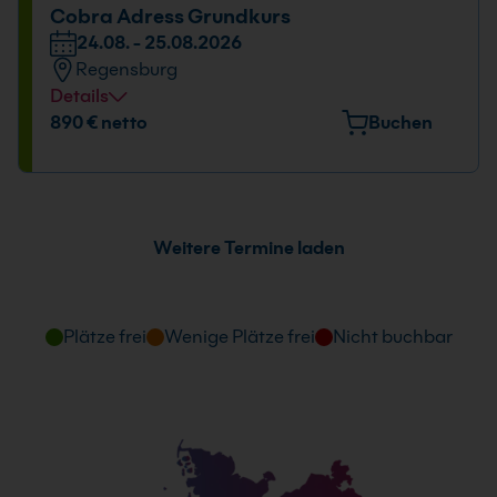
Datum und Uhrzeit
Cobra Adress Grundkurs
24.08. - 25.08.2026
24.08. - 25.08.2026
Regensburg
09:00 - 16:00 Uhr
Details
Veranstaltungsort
890 € netto
Buchen
Bayernstr. 10, 93128 Regenstauf
Datum und Uhrzeit
24.08. - 25.08.2026
Weitere Termine laden
09:00 - 16:00 Uhr
Plätze frei
Wenige Plätze frei
Nicht buchbar