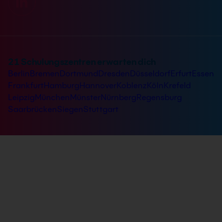
21 Schulungszentren erwarten dich
Berlin
Bremen
Dortmund
Dresden
Düsseldorf
Erfurt
Essen
Frankfurt
Hamburg
Hannover
Koblenz
Köln
Krefeld
Leipzig
München
Münster
Nürnberg
Regensburg
Saarbrücken
Siegen
Stuttgart