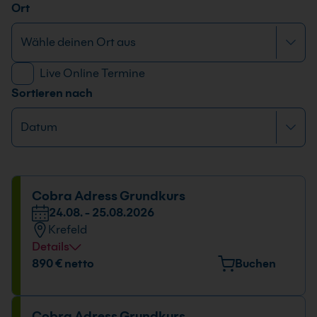
Ort
Live Online Termine
Sortieren nach
Cobra Adress Grundkurs
24.08. - 25.08.2026
Krefeld
Details
Veranstaltungsort
890 € netto
Buchen
Europark Fichtenhain A 15, 47807 Krefeld
Datum und Uhrzeit
Cobra Adress Grundkurs