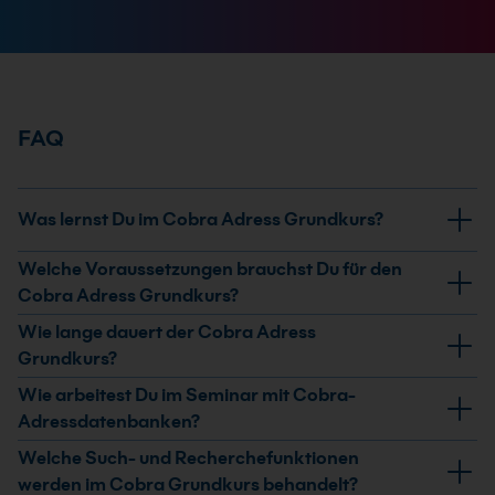
FAQ
Was lernst Du im Cobra Adress Grundkurs?
Du lernst die Grundlagen von Cobra Adress und CRM
Welche Voraussetzungen brauchst Du für den
Plus, darunter den Aufbau von Adressdatenbanken, die
Cobra Adress Grundkurs?
Dateneingabe und Datenpflege sowie das Arbeiten in
Windows-Grundkenntnisse sind Voraussetzung für die
Wie lange dauert der Cobra Adress
Listen- und Formularansicht.
Teilnahme. Word-Grundkenntnisse sind hilfreich,
Grundkurs?
besonders für Briefgestaltung, Serienbriefe und die
Der Cobra Adress Grundkurs dauert 2 Tage. In dieser
Wie arbeitest Du im Seminar mit Cobra-
Übergabe von Adressen an Word.
Zeit werden zentrale Funktionen für Adressverwaltung,
Adressdatenbanken?
Recherche und Korrespondenz praxisnah behandelt.
Du erstellst eine einfache Datenbank und übst das
Welche Such- und Recherchefunktionen
Eingeben, Pflegen und Löschen von Daten. Außerdem
werden im Cobra Grundkurs behandelt?