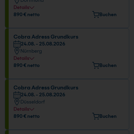
Dortmund
09:00 - 16:00 Uhr
Details
Veranstaltungsort
890 € netto
Buchen
Europaplatz 11, 44269 Dortmund
Datum und Uhrzeit
Cobra Adress Grundkurs
24.08. - 25.08.2026
24.08. - 25.08.2026
Nürnberg
09:00 - 16:00 Uhr
Details
Veranstaltungsort
890 € netto
Buchen
Emmericher Str. 17, 90411 Nürnberg
Datum und Uhrzeit
Cobra Adress Grundkurs
24.08. - 25.08.2026
24.08. - 25.08.2026
Düsseldorf
09:00 - 16:00 Uhr
Details
Veranstaltungsort
890 € netto
Buchen
Hansaallee 249, 40549 Düsseldorf