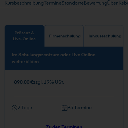
Kursbeschreibung
Termine
Standorte
Bewertung
Über Keb
Präsenz &
Firmenschulung
Inhouseschulung
Live-Online
Im Schulungszentrum oder Live Online
weiterbilden
890,00 €
zzgl. 19% USt.
2 Tage
95 Termine
Zu den Terminen