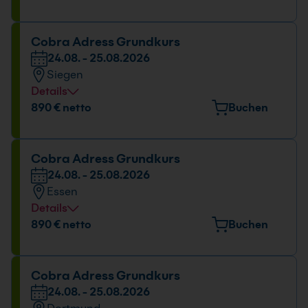
Rudolf-Virchow-Straße 11, 56073 Koblenz
Datum und Uhrzeit
Cobra Adress Grundkurs
24.08. - 25.08.2026
24.08. - 25.08.2026
Siegen
09:00 - 16:00 Uhr
Details
Veranstaltungsort
890 € netto
Buchen
Martinshardt 5, 57074 Siegen
Datum und Uhrzeit
Cobra Adress Grundkurs
24.08. - 25.08.2026
24.08. - 25.08.2026
Essen
09:00 - 16:00 Uhr
Details
Veranstaltungsort
890 € netto
Buchen
Huyssenallee 82-88, 45128 Essen
Datum und Uhrzeit
Cobra Adress Grundkurs
24.08. - 25.08.2026
24.08. - 25.08.2026