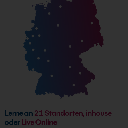
Lerne an
21
Standorten, inhouse
oder
Live Online