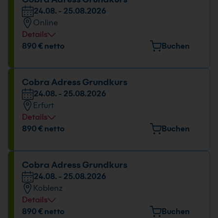
24.08. - 25.08.2026
24.08. - 25.08.2026
Online
09:00 - 16:00 Uhr
Details
Datum und Uhrzeit
890 € netto
Buchen
24.08. - 25.08.2026
09:00 - 16:00 Uhr
Cobra Adress Grundkurs
24.08. - 25.08.2026
Erfurt
Details
Veranstaltungsort
890 € netto
Buchen
Maximilian-Welsch-Straße 2A, 99084 Erfurt
Datum und Uhrzeit
Cobra Adress Grundkurs
24.08. - 25.08.2026
24.08. - 25.08.2026
Koblenz
09:00 - 16:00 Uhr
Details
Veranstaltungsort
890 € netto
Buchen