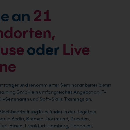
e an
21
ndorten,
ouse
oder
Live
ine
t tätiger und renommierter Seminaranbieter bietet
 Training GmbH ein umfangreiches Angebot an IT-
I-Seminaren und Soft-Skills Trainings an.
echbearbeitung Kurs findet in der Regel als
r in Berlin, Bremen, Dortmund, Dresden,
rfurt, Essen, Frankfurt, Hamburg, Hannover,