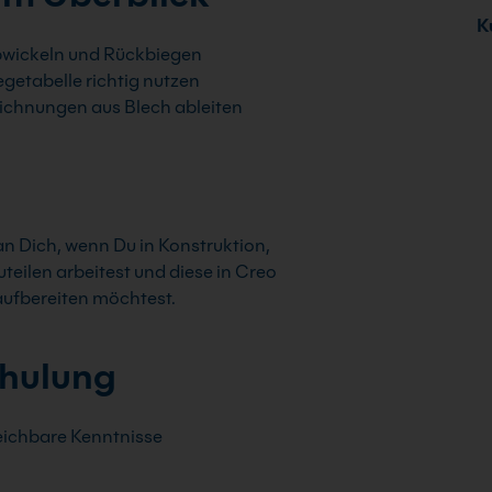
Ku
wickeln und Rückbiegen
egetabelle richtig nutzen
ichnungen aus Blech ableiten
 an Dich, wenn Du in Konstruktion,
eilen arbeitest und diese in Creo
 aufbereiten möchtest.
chulung
eichbare Kenntnisse