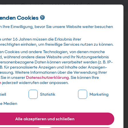
training@kebel.de
+49 231 5191986
Anmelden
enden Cookies 🍪
Info & Services
Kontakt
 Ihre Einwilligung, bevor Sie unsere Website weiter besuchen
 unter 16 Jahren müssen die Erlaubnis ihrer
echtigten einholen, um freiwillige Services nutzen zu können.
en Cookies und andere Technologien, von denen manche
ind, während andere diese Website und Ihr Nutzungserlebnis
Suchen
ersonenbezogene Daten können verarbeitet werden (z. B. IP-
 B. für personalisierte Anzeigen und Inhalte oder Anzeigen-
essung.
Weitere Informationen über die Verwendung Ihrer
Sie in unserer
Datenschutzerklärung
.
Sie können Ihre
n
jederzeit widerrufen oder anpassen.
ne Liste der Service-Gruppen, für die eine Einwilligung erte
iell
Statistik
Marketing
ne Medien
Alle akzeptieren und schließen