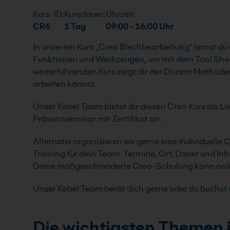
Kurs-ID:
Kursdauer:
Uhrzeit:
CR6
1 Tag
09:00 - 16:00 Uhr
In unserem Kurs „Creo Blechbearbeitung“ lernst d
Funktionen und Werkzeugen, um mit dem Tool Sheet
weiterführenden Kurs zeigt dir der Dozent Methoden,
arbeiten kannst.
Unser Kebel Team bietet dir diesen Creo Kurs als L
Präsenzseminar mit Zertifikat an.
Alternativ organisieren wir gerne eine individuell
Training für dein Team. Termine, Ort, Dauer und In
Deine maßgeschneiderte Creo-Schulung kann online
Unser Kebel Team berät dich gerne oder du buchst d
Die wichtigsten Themen 