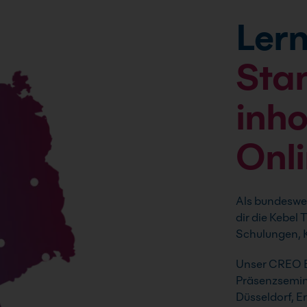
Lern
Sta
inh
Onl
Als bundeswei
dir die Kebel
Schulungen, K
Unser CREO Bl
Präsenzsemina
Düsseldorf, E