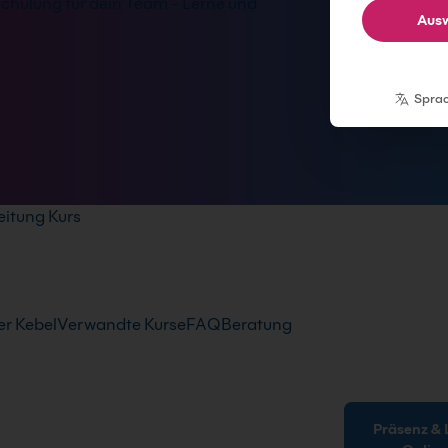
hulung für dein Team - Lerne und
Ausw
Spra
itung Kurs
r Kebel
Verwandte Kurse
FAQ
Beratung
Präsenz & Live-