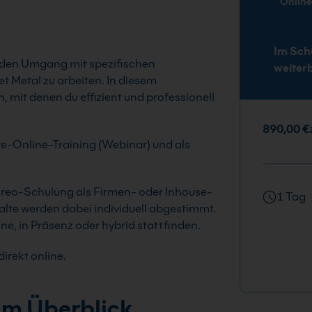
Onlin
Im Sch
u den Umgang mit spezifischen
weiter
 Metal zu arbeiten. In diesem
 mit denen du effizient und professionell
890,00 €
ive-Online-Training (Webinar) und als
e Creo-Schulung als Firmen- oder Inhouse-
1 Tag
halte werden dabei individuell abgestimmt.
, in Präsenz oder hybrid stattfinden.
irekt online.
im Überblick