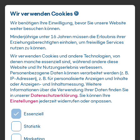
Schnellzugriff
Zum Hauptinhalt springen
Wir verwenden Cookies 🍪
Wir benötigen Ihre Einwilligung, bevor Sie unsere Website
weiter besuchen können.
Minderjährige unter 16 Jahren müssen die Erlaubnis ihrer
Erziehungsberechtigten einholen, um freiwillige Services
nutzen zu können.
Wir verwenden Cookies und andere Technologien, von
CREO Gusskonstruktion
denen manche essenziell sind, während andere diese
Website und Ihr Nutzungserlebnis verbessern.
Kurs
Personenbezogene Daten können verarbeitet werden (z. B.
IP-Adressen), z. B. für personalisierte Anzeigen und Inhalte
oder Anzeigen- und Inhaltsmessung.
Weitere
mit Zertifikat als Live Online Training,
Informationen über die Verwendung Ihrer Daten finden Sie
Präsenzseminar in IT-Schulungszentren sowie
in unserer
Datenschutzerklärung
.
Sie können Ihre
maßgeschneiderte Firmen- oder Inhouse-
Einstellungen
jederzeit widerrufen oder anpassen.
Schulung für dein Team - Lerne und erweitere
Es folgt eine Liste der Service-Gruppen, für die eine E
Essenziell
dein Creo Wissen
Statistik
Marketing