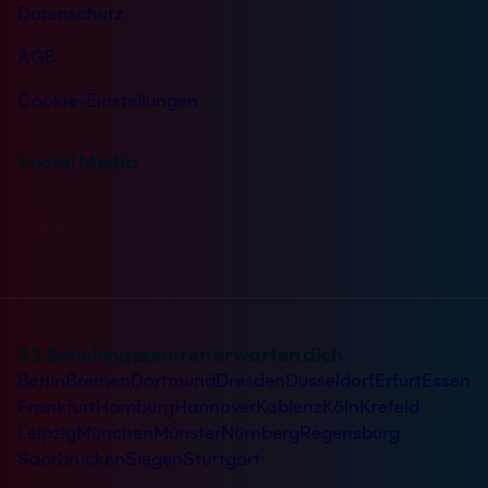
Datenschutz
AGB
Cookie-Einstellungen
Social Media
21 Schulungszentren erwarten dich
Berlin
Bremen
Dortmund
Dresden
Düsseldorf
Erfurt
Essen
Frankfurt
Hamburg
Hannover
Koblenz
Köln
Krefeld
Leipzig
München
Münster
Nürnberg
Regensburg
Saarbrücken
Siegen
Stuttgart