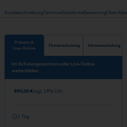
Kursbeschreibung
Termine
Standorte
Bewertung
Über Keb
Präsenz &
Firmenschulung
Inhouseschulung
Live-Online
Im Schulungszentrum oder Live Online
weiterbilden
890,00 €
zzgl. 19% USt.
1 Tag