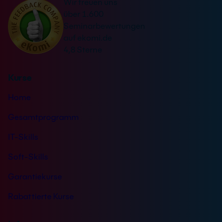
Wir freuen uns
t
s
über 1.600
i
t
Seminarbewertungen
v
ä
auf ekomi.de
e
n
4,8 Sterne
:
d
n
Kurse
i
s
Home
*
Gesamtprogramm
IT-Skills
Soft-Skills
Garantiekurse
Rabattierte Kurse