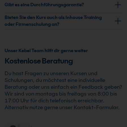
Ja, nach erfolgreicher Teilnahme am CREO
Gibt es eine Durchführungsgarantie?
Formteilgeometrien. Auch der Import und die
Gusskonstruktion Kurs erhältst Du ein
Aufbereitung von Fremddaten sind Teil des Seminars.
Teilnahmezertifikat. Dieses bestätigt Deine erweiterten
Ja, wir garantieren die Durchführung aller von uns
Bieten Sie den Kurs auch als Inhouse Training
Kenntnisse im professionellen Einsatz von CREO
bestätigten Termine. Der CREO Gusskonstruktion Kurs
oder Firmenschulung an?
Gusskonstruktion Kurs .
findet auch bereits ab einem Teilnehmer statt, sodass
Ja, wir bieten den CREO Gusskonstruktion Kurs als
Du Deine Weiterbildung sicher und zuverlässig planen
Inhouse Training oder Firmenschulung an. Zusätzlich
kannst.
kann die Schulung auch als Online-Firmenschulung
Unser Kebel Team hilft dir gerne weiter
durchgeführt werden. Inhalte, Prozesse und
Kostenlose Beratung
Schwerpunkte passen wir individuell an die
Anforderungen Deines Unternehmens an.
Du hast Fragen zu unseren Kursen und
Schulungen, du möchtest eine individuelle
Beratung oder uns einfach ein Feedback geben?
Wir sind von montags bis freitags von 8:00 bis
17:00 Uhr für dich telefonisch erreichbar.
Alternativ nutze gerne unser Kontakt-Formular.