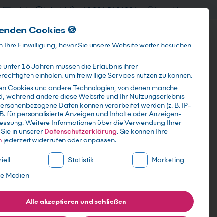
training@kebel.de
+49 231 5191986
Anmelden
enden Cookies 🍪
Info & Services
Kontakt
 Ihre Einwilligung, bevor Sie unsere Website weiter besuchen
 unter 16 Jahren müssen die Erlaubnis ihrer
echtigten einholen, um freiwillige Services nutzen zu können.
en Cookies und andere Technologien, von denen manche
ind, während andere diese Website und Ihr Nutzungserlebnis
Suchen
ersonenbezogene Daten können verarbeitet werden (z. B. IP-
 B. für personalisierte Anzeigen und Inhalte oder Anzeigen-
essung.
Weitere Informationen über die Verwendung Ihrer
Sie in unserer
Datenschutzerklärung
.
Sie können Ihre
n
jederzeit widerrufen oder anpassen.
ne Liste der Service-Gruppen, für die eine Einwilligung erte
iell
Statistik
Marketing
ne Medien
Alle akzeptieren und schließen