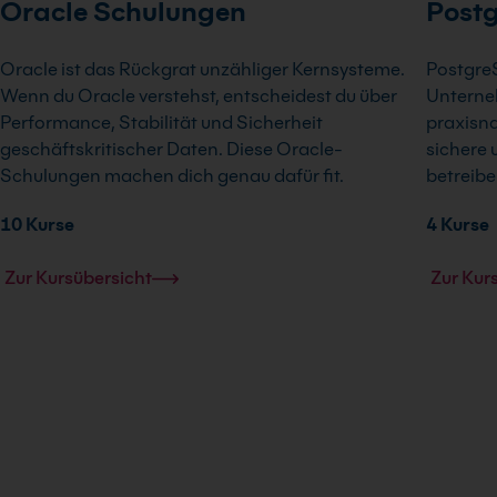
Oracle Schulungen
Post
Oracle ist das Rückgrat unzähliger Kernsysteme.
Postgre
Wenn du Oracle verstehst, entscheidest du über
Unterne
Performance, Stabilität und Sicherheit
praxisn
geschäftskritischer Daten. Diese Oracle-
sichere 
Schulungen machen dich genau dafür fit.
betreibe
10 Kurse
4 Kurse
Zur Kursübersicht
Zur Kur