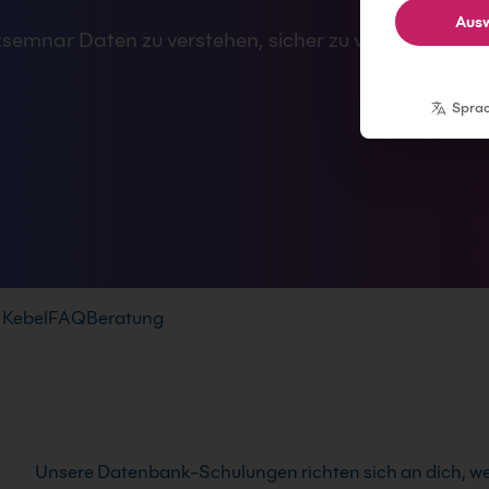
Ausw
semnar Daten zu verstehen, sicher zu verwalten und e
Spra
 Kebel
FAQ
Beratung
Unsere Datenbank-Schulungen richten sich an dich, 