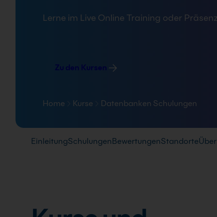
FAQ
Lerne im Live Online Training oder Präsenz
Zu den Kursen
Home
Kurse
Datenbanken Schulungen
Pfad-Navigation
Einleitung
Schulungen
Bewertungen
Standorte
Über