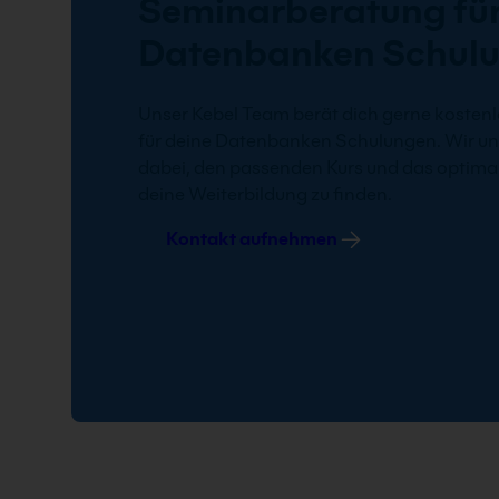
Seminarberatung für
Datenbanken Schul
Unser Kebel Team berät dich gerne kostenl
für deine Datenbanken Schulungen. Wir un
dabei, den passenden Kurs und das optimal
deine Weiterbildung zu finden.
Kontakt aufnehmen