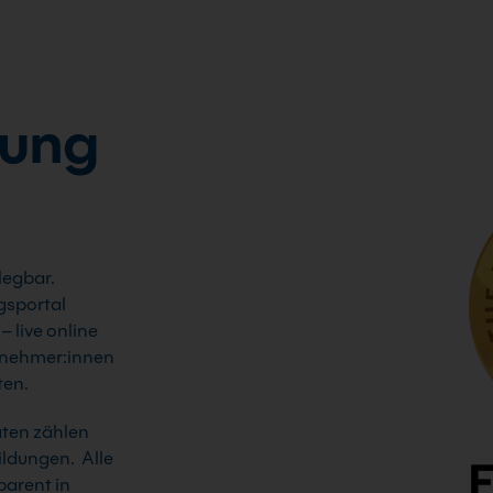
tung
legbar.
gsportal
– live online
ilnehmer:innen
ten.
aten zählen
ildungen. Alle
parent in