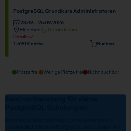
PostgreSQL Grundkurs Administratoren
23.09. - 25.09.2026
München
Garantiekurs
Details
Veranstaltungsort
1.590 € netto
Buchen
Elektrastr. 6a, 81925 München
Tage und Uhrzeit
Plätze frei
Wenige Plätze frei
Nicht buchbar
23.09. - 25.09.2026
09:00 - 16:00 Uhr
Seminarberatung für deine
PostgreSQL Schulungen
Unser Kebel Team berät dich gerne kostenlos und
unverbindlich für deine PostgreSQL Schulungen. Wir