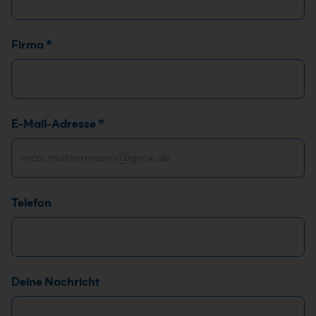
*
Firma
*
*
D
e
i
E-Mail-Adresse
*
n
e
Telefon
Deine Nachricht