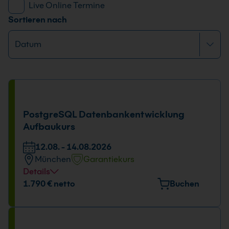
Live Online Termine
Sortieren nach
PostgreSQL Datenbankentwicklung
Aufbaukurs
12.08. - 14.08.2026
München
Garantiekurs
Details
Veranstaltungsort
1.790 € netto
Buchen
Elektrastr. 6a, 81925 München
Tage und Uhrzeit