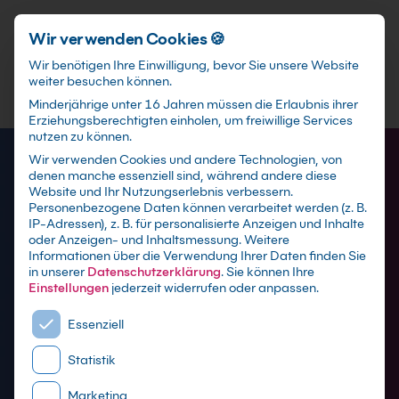
Schnellzugriff
Zum Hauptinhalt springen
Wir verwenden Cookies 🍪
Wir benötigen Ihre Einwilligung, bevor Sie unsere Website
weiter besuchen können.
Minderjährige unter 16 Jahren müssen die Erlaubnis ihrer
Erziehungsberechtigten einholen, um freiwillige Services
nutzen zu können.
Wir verwenden Cookies und andere Technologien, von
denen manche essenziell sind, während andere diese
Website und Ihr Nutzungserlebnis verbessern.
Personenbezogene Daten können verarbeitet werden (z. B.
IP-Adressen), z. B. für personalisierte Anzeigen und Inhalte
oder Anzeigen- und Inhaltsmessung.
Weitere
Informationen über die Verwendung Ihrer Daten finden Sie
in unserer
Datenschutzerklärung
.
Sie können Ihre
PostgreSQL Schulungen
Einstellungen
jederzeit widerrufen oder anpassen.
Es folgt eine Liste der Service-Gruppen, für die eine E
Essenziell
mit Zertifikat als Live online Training,
Statistik
Präsenzseminar in PostgreSQL-
Schulungszentren sowie maßgeschneiderte
Marketing