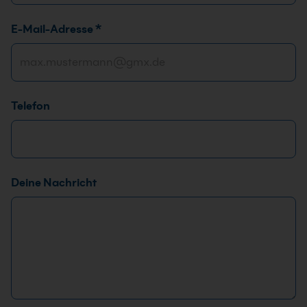
E-Mail-Adresse
*
Telefon
E
Deine Nachricht
-
M
a
i
l
-
A