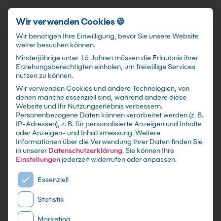
Schnellzugriff
Zum Hauptinhalt springen
Wir verwenden Cookies 🍪
Wir benötigen Ihre Einwilligung, bevor Sie unsere Website
weiter besuchen können.
Minderjährige unter 16 Jahren müssen die Erlaubnis ihrer
Erziehungsberechtigten einholen, um freiwillige Services
nutzen zu können.
Wir verwenden Cookies und andere Technologien, von
Delphi Aufbaukurs
denen manche essenziell sind, während andere diese
Website und Ihr Nutzungserlebnis verbessern.
Personenbezogene Daten können verarbeitet werden (z. B.
mit Zertifikat als Live Online Training,
IP-Adressen), z. B. für personalisierte Anzeigen und Inhalte
Präsenzseminar in IT-Schulungszentren sowie
oder Anzeigen- und Inhaltsmessung.
Weitere
Informationen über die Verwendung Ihrer Daten finden Sie
maßgeschneiderte Firmen- oder Inhouse-
in unserer
Datenschutzerklärung
.
Sie können Ihre
Schulung für dein Team - Lerne und erweitere
Einstellungen
jederzeit widerrufen oder anpassen.
dein Delphi Wissen
Es folgt eine Liste der Service-Gruppen, für die eine E
Essenziell
Statistik
Marketing