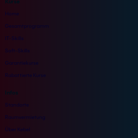
Kurse
i
s
Home
*
Gesamtprogramm
IT-Skills
Soft-Skills
Garantiekurse
Rabattierte Kurse
Infos
Standorte
Raumvermietung
Über Kebel