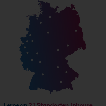
Lerne an
21
Standorten, inhouse