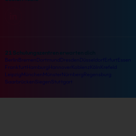
21 Schulungszentren erwarten dich
Berlin
Bremen
Dortmund
Dresden
Düsseldorf
Erfurt
Essen
Frankfurt
Hamburg
Hannover
Koblenz
Köln
Krefeld
Leipzig
München
Münster
Nürnberg
Regensburg
Saarbrücken
Siegen
Stuttgart