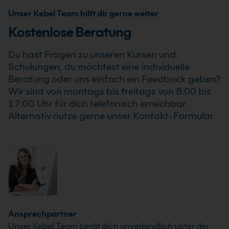
kannst.
Schulung auch als Online-Firmenschulung
Unser Kebel Team hilft dir gerne weiter
durchgeführt werden. Inhalte, Prozesse und
Kostenlose Beratung
Schwerpunkte passen wir individuell an die
Anforderungen Deines Unternehmens an.
Du hast Fragen zu unseren Kursen und
Schulungen, du möchtest eine individuelle
Beratung oder uns einfach ein Feedback geben?
Wir sind von montags bis freitags von 8:00 bis
17:00 Uhr für dich telefonisch erreichbar.
Alternativ nutze gerne unser Kontakt-Formular.
Ansprechpartner
Unser Kebel Team berät dich unverbindlich unter der