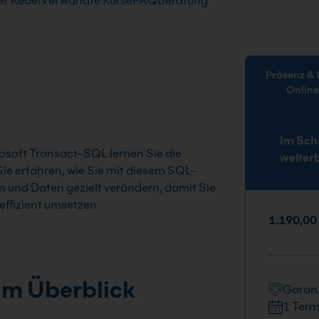
r Kebel
Verwandte Kurse
FAQ
Beratung
Präsenz & Live-
Onlin
Im Sch
soft Transact-SQL lernen Sie die
weiter
e erfahren, wie Sie mit diesem SQL-
n und Daten gezielt verändern, damit Sie
ffizient umsetzen.
1.190,00
im Überblick
Garant
1 Term