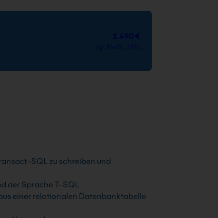
1.490 €
zzgl. MwSt. 19%
Transact-SQL zu schreiben und
nd der Sprache T-SQL
s einer relationalen Datenbanktabelle