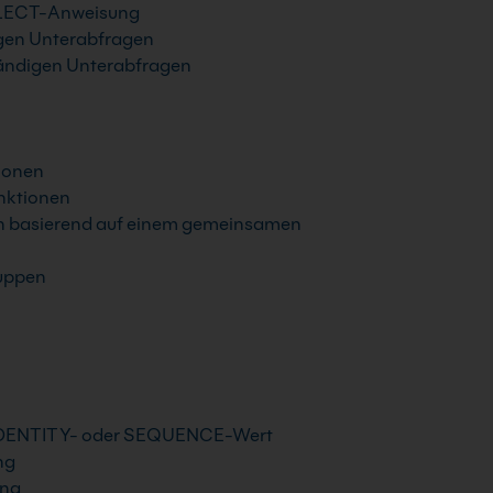
SELECT-Anweisung
igen Unterabfragen
tändigen Unterabfragen
tionen
nktionen
n basierend auf einem gemeinsamen
ruppen
em IDENTITY- oder SEQUENCE-Wert
ng
ung