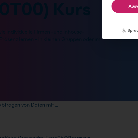
0T00) Kurs
Ausw
Spra
wie individuelle Firmen -und Inhouse-
Präsenz lernen - In kleinen Gruppen oder im
Abfragen von Daten mit …