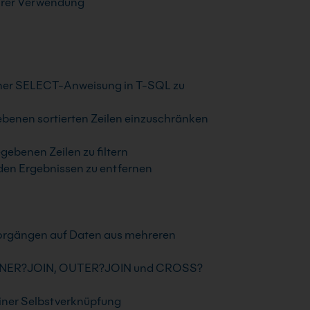
hrer Verwendung
ner SELECT-Anweisung in T-SQL zu
ebenen sortierten Zeilen einzuschränken
ebenen Zeilen zu filtern
den Ergebnissen zu entfernen
Vorgängen auf Daten aus mehreren
 INNER?JOIN, OUTER?JOIN und CROSS?
 einer Selbstverknüpfung