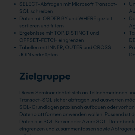
SELECT-Abfragen mit Microsoft Transact-
Un
SQL schreiben
Au
Daten mit ORDER BY und WHERE gezielt
Da
sortieren und filtern
Ag
Ergebnisse mit TOP, DISTINCT und
Ta
OFFSET-FETCH eingrenzen
DE
Tabellen mit INNER, OUTER und CROSS
Pr
JOIN verknüpfen
Da
Zielgruppe
Dieses Seminar richtet sich an Teilnehmerinnen un
Transact-SQL sicher abfragen und auswerten möcht
SQL-Grundlagen praxisnah aufbauen oder vorhande
Datenplattformen anwenden wollen. Passend ist der
Daten aus SQL Server oder Azure SQL-Datenbanken
eingrenzen und zusammenfassen sowie Abfragen n