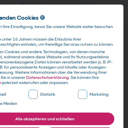
training@kebel.de
+49 231 5191986
Anmelden
enden Cookies 🍪
Info & Services
Kontakt
 Ihre Einwilligung, bevor Sie unsere Website weiter besuchen
 unter 16 Jahren müssen die Erlaubnis ihrer
echtigten einholen, um freiwillige Services nutzen zu können.
en Cookies und andere Technologien, von denen manche
ind, während andere diese Website und Ihr Nutzungserlebnis
Suchen
ersonenbezogene Daten können verarbeitet werden (z. B. IP-
 B. für personalisierte Anzeigen und Inhalte oder Anzeigen-
essung.
Weitere Informationen über die Verwendung Ihrer
Sie in unserer
Datenschutzerklärung
.
Sie können Ihre
n
jederzeit widerrufen oder anpassen.
ne Liste der Service-Gruppen, für die eine Einwilligung erte
iell
Statistik
Marketing
ne Medien
Alle akzeptieren und schließen