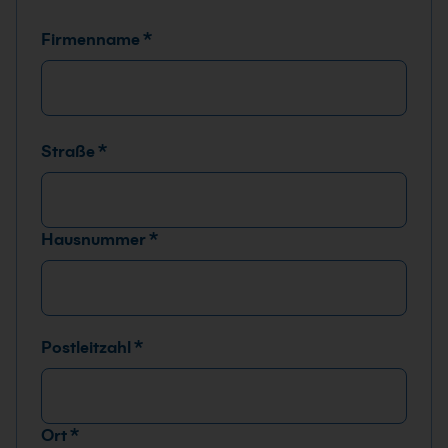
b
o
Firmenname
*
x
e
n
Straße
*
Hausnummer
*
Postleitzahl
*
Ort
*