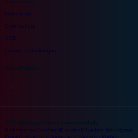
Rechtliches
Impressum
Datenschutz
AGB
Cookie-Einstellungen
Social Media
21 Schulungszentren erwarten dich
Berlin
Bremen
Dortmund
Dresden
Düsseldorf
Erfurt
Essen
Frankfurt
Hamburg
Hannover
Koblenz
Köln
Krefeld