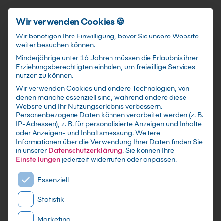
Förderungen
training@kebel.de
+49 231 5191986
Anmelden
Zum Hauptinhalt springen
Wir verwenden Cookies 🍪
Wir benötigen Ihre Einwilligung, bevor Sie unsere Website
weiter besuchen können.
Suchfeld
Minderjährige unter 16 Jahren müssen die Erlaubnis ihrer
Erziehungsberechtigten einholen, um freiwillige Services
nutzen zu können.
Wir verwenden Cookies und andere Technologien, von
denen manche essenziell sind, während andere diese
Suchen
Website und Ihr Nutzungserlebnis verbessern.
Zurück zum Seminar
Personenbezogene Daten können verarbeitet werden (z. B.
IP-Adressen), z. B. für personalisierte Anzeigen und Inhalte
oder Anzeigen- und Inhaltsmessung.
Weitere
Inhouse Anfrage
Informationen über die Verwendung Ihrer Daten finden Sie
in unserer
Datenschutzerklärung
.
Sie können Ihre
Einstellungen
jederzeit widerrufen oder anpassen.
T-SQL – DP-080 – Abfragen von Daten
Es folgt eine Liste der Service-Gruppen, für die eine E
mit Microsoft Transact-SQL (DP-
Essenziell
080T00) Kurs
Statistik
Marketing