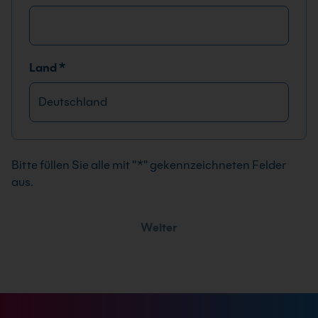
Land
*
A
l
t
Bitte füllen Sie alle mit "*" gekennzeichneten Felder
e
aus.
r
n
Weiter
a
t
i
v
e
: