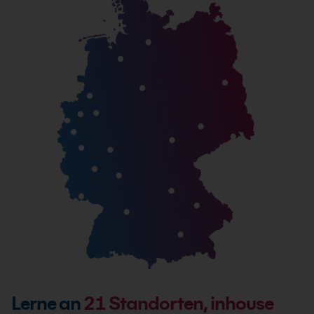
Lerne an
21
Standorten, inhouse