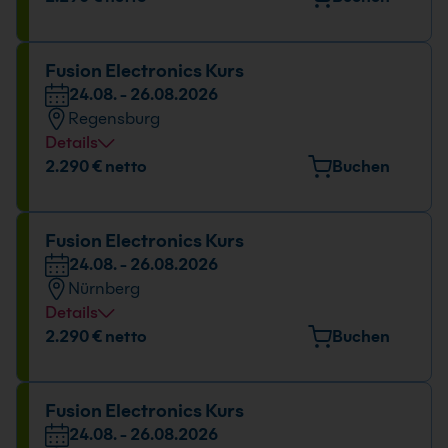
Nell-Breuning-Allee 8, 66115 Saarbrücken
Datum und Uhrzeit
Fusion Electronics Kurs
24.08. - 26.08.2026
24.08. - 26.08.2026
Regensburg
09:00 - 16:00 Uhr
Details
Veranstaltungsort
2.290 € netto
Buchen
Bayernstr. 10, 93128 Regenstauf
Datum und Uhrzeit
Fusion Electronics Kurs
24.08. - 26.08.2026
24.08. - 26.08.2026
Nürnberg
09:00 - 16:00 Uhr
Details
Veranstaltungsort
2.290 € netto
Buchen
Emmericher Str. 17, 90411 Nürnberg
Datum und Uhrzeit
Fusion Electronics Kurs
24.08. - 26.08.2026
24.08. - 26.08.2026