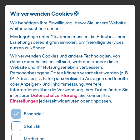
Schnellzugriff
Zum Hauptinhalt springen
Wir verwenden Cookies 🍪
Wir benötigen Ihre Einwilligung, bevor Sie unsere Website
weiter besuchen können.
Minderjährige unter 16 Jahren müssen die Erlaubnis ihrer
Erziehungsberechtigten einholen, um freiwillige Services
nutzen zu können.
Wir verwenden Cookies und andere Technologien, von
Fusion Electronics Kurs
denen manche essenziell sind, während andere diese
Website und Ihr Nutzungserlebnis verbessern.
Personenbezogene Daten können verarbeitet werden (z. B.
mit Zertifikat als Live Online Training,
IP-Adressen), z. B. für personalisierte Anzeigen und Inhalte
Präsenzseminar in 21 CAD-Schulungszentren,
oder Anzeigen- und Inhaltsmessung.
Weitere
Informationen über die Verwendung Ihrer Daten finden Sie
Firmen- oder Inhouse-Schulung vor Ort - Lerne
in unserer
Datenschutzerklärung
.
Sie können Ihre
im zertifizierten Autodesk Trainingscenter
Einstellungen
jederzeit widerrufen oder anpassen.
Es folgt eine Liste der Service-Gruppen, für die eine E
Essenziell
Statistik
Marketing