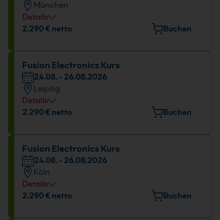
München
09:00 - 16:00 Uhr
Details
Veranstaltungsort
2.290 € netto
Buchen
Elektrastr. 6a, 81925 München
Datum und Uhrzeit
Fusion Electronics Kurs
24.08. - 26.08.2026
24.08. - 26.08.2026
Leipzig
09:00 - 16:00 Uhr
Details
Veranstaltungsort
2.290 € netto
Buchen
Torgauer Platz 3, 04315 Leipzig
Datum und Uhrzeit
Fusion Electronics Kurs
24.08. - 26.08.2026
24.08. - 26.08.2026
Köln
09:00 - 16:00 Uhr
Details
Veranstaltungsort
2.290 € netto
Buchen
Kölner Str. 265, 51149 Köln