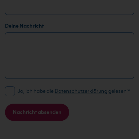
e
l
e
f
Deine Nachricht
o
n
*
D
Ja, ich habe die
Datenschutzerklärung
gelesen
*
S
G
V
Nachricht absenden
O
A
-
l
E