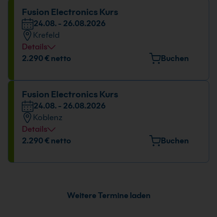
Datum und Uhrzeit
Fusion Electronics Kurs
24.08. - 26.08.2026
24.08. - 26.08.2026
Krefeld
09:00 - 16:00 Uhr
Details
Veranstaltungsort
2.290 € netto
Buchen
Europark Fichtenhain A 15, 47807 Krefeld
Datum und Uhrzeit
Fusion Electronics Kurs
24.08. - 26.08.2026
24.08. - 26.08.2026
Koblenz
09:00 - 16:00 Uhr
Details
Veranstaltungsort
2.290 € netto
Buchen
Rudolf-Virchow-Straße 11, 56073 Koblenz
Datum und Uhrzeit
24.08. - 26.08.2026
Weitere Termine laden
09:00 - 16:00 Uhr