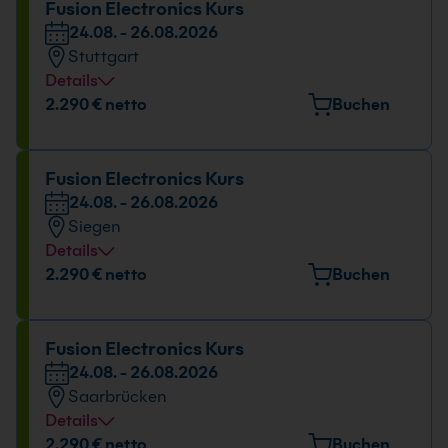
Fusion Electronics Kurs
24.08. - 26.08.2026
Stuttgart
Details
Veranstaltungsort
2.290 € netto
Buchen
Tübinger Straße 7, 70178 Stuttgart
Datum und Uhrzeit
Fusion Electronics Kurs
24.08. - 26.08.2026
24.08. - 26.08.2026
Siegen
09:00 - 16:00 Uhr
Details
Veranstaltungsort
2.290 € netto
Buchen
Martinshardt 5, 57074 Siegen
Datum und Uhrzeit
Fusion Electronics Kurs
24.08. - 26.08.2026
24.08. - 26.08.2026
Saarbrücken
09:00 - 16:00 Uhr
Details
Veranstaltungsort
2.290 € netto
Buchen