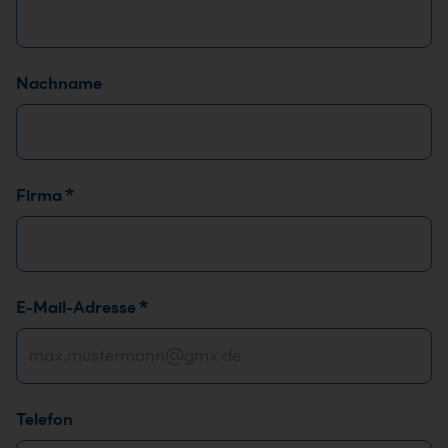
Nachname
Firma
*
F
E-Mail-Adresse
*
i
r
m
a
Telefon
T