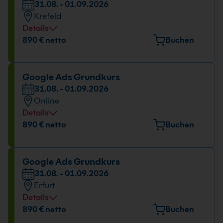
31.08. - 01.09.2026
Krefeld
Details
Veranstaltungsort
890 € netto
Buchen
Europark Fichtenhain A 15, 47807 Krefeld
Datum und Uhrzeit
Google Ads Grundkurs
31.08. - 01.09.2026
31.08. - 01.09.2026
Online
09:00 - 16:00 Uhr
Details
Datum und Uhrzeit
890 € netto
Buchen
31.08. - 01.09.2026
09:00 - 16:00 Uhr
Google Ads Grundkurs
31.08. - 01.09.2026
Erfurt
Details
Veranstaltungsort
890 € netto
Buchen