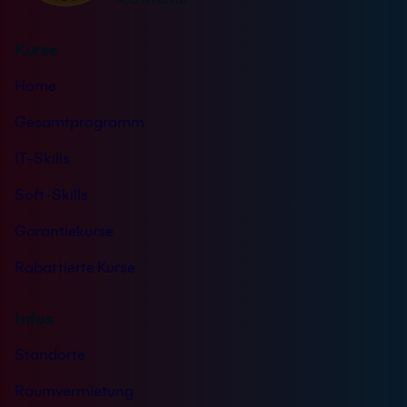
:
d
ä
n
n
Kurse
i
d
s
n
Home
*
i
Gesamtprogramm
s
IT-Skills
Soft-Skills
Garantiekurse
Rabattierte Kurse
Infos
Standorte
Raumvermietung