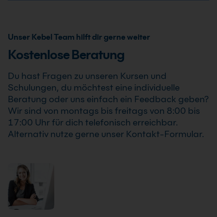
auch bereits ab einem Teilnehmer statt, sodass Du
Ja, wir bieten den Google Ads Grundkurs als Inhouse
Deine Weiterbildung sicher und zuverlässig planen
Training oder Firmenschulung an. Zusätzlich kann die
kannst.
Schulung auch als Online-Firmenschulung
Unser Kebel Team hilft dir gerne weiter
durchgeführt werden. Inhalte, Prozesse und
Kostenlose Beratung
Schwerpunkte passen wir individuell an die
Anforderungen Deines Unternehmens an.
Du hast Fragen zu unseren Kursen und
Schulungen, du möchtest eine individuelle
Beratung oder uns einfach ein Feedback geben?
Wir sind von montags bis freitags von 8:00 bis
17:00 Uhr für dich telefonisch erreichbar.
Alternativ nutze gerne unser Kontakt-Formular.