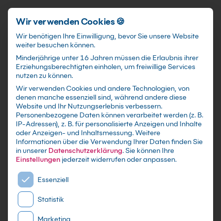
Schnellzugriff
Zum Hauptinhalt springen
Wir verwenden Cookies 🍪
Wir benötigen Ihre Einwilligung, bevor Sie unsere Website
weiter besuchen können.
Minderjährige unter 16 Jahren müssen die Erlaubnis ihrer
Erziehungsberechtigten einholen, um freiwillige Services
nutzen zu können.
Wir verwenden Cookies und andere Technologien, von
Google Ads Grundkurs
denen manche essenziell sind, während andere diese
Website und Ihr Nutzungserlebnis verbessern.
Personenbezogene Daten können verarbeitet werden (z. B.
mit Zertifikat als Live Online Training,
IP-Adressen), z. B. für personalisierte Anzeigen und Inhalte
Präsenzseminar in IT-Schulungszentren sowie
oder Anzeigen- und Inhaltsmessung.
Weitere
Informationen über die Verwendung Ihrer Daten finden Sie
maßgeschneiderte Firmen- oder Inhouse-
in unserer
Datenschutzerklärung
.
Sie können Ihre
Schulung für dein Team - Lerne und erweitere
Einstellungen
jederzeit widerrufen oder anpassen.
dein Google Wissen
Es folgt eine Liste der Service-Gruppen, für die eine E
Essenziell
Statistik
Marketing