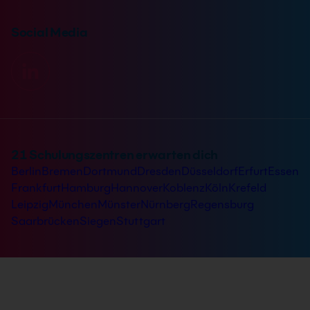
Social Media
21 Schulungszentren erwarten dich
Berlin
Bremen
Dortmund
Dresden
Düsseldorf
Erfurt
Essen
Frankfurt
Hamburg
Hannover
Koblenz
Köln
Krefeld
Leipzig
München
Münster
Nürnberg
Regensburg
Saarbrücken
Siegen
Stuttgart