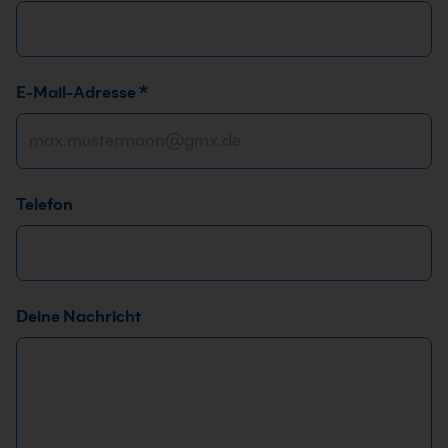
E-Mail-Adresse
*
Telefon
A
Deine Nachricht
n
r
e
d
e