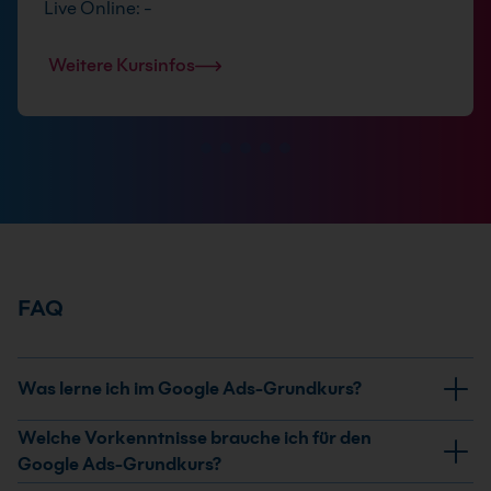
Live Online: -
Weitere Kursinfos
FAQ
Was lerne ich im Google Ads-Grundkurs?
Du lernst die Grundlagen des
Welche Vorkenntnisse brauche ich für den
Suchmaschinenmarketings, richtest ein Google Ads-
Google Ads-Grundkurs?
Konto ein und erstellst erste Online-Kampagnen. Dazu