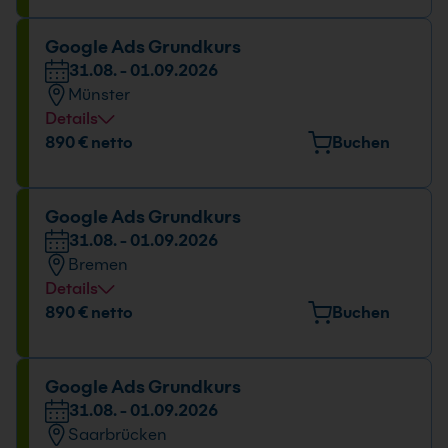
Maximilian-Welsch-Straße 2A, 99084 Erfurt
Datum und Uhrzeit
Google Ads Grundkurs
31.08. - 01.09.2026
31.08. - 01.09.2026
Münster
09:00 - 16:00 Uhr
Details
Veranstaltungsort
890 € netto
Buchen
Gropiusstr. 7, 48163 Münster
Datum und Uhrzeit
Google Ads Grundkurs
31.08. - 01.09.2026
31.08. - 01.09.2026
Bremen
09:00 - 16:00 Uhr
Details
Veranstaltungsort
890 € netto
Buchen
Mary-Somerville-Straße 12, 28359 Bremen
Datum und Uhrzeit
Google Ads Grundkurs
31.08. - 01.09.2026
31.08. - 01.09.2026
Saarbrücken
09:00 - 16:00 Uhr