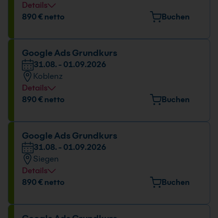
Details
Veranstaltungsort
890 € netto
Buchen
Nell-Breuning-Allee 8, 66115 Saarbrücken
Datum und Uhrzeit
Google Ads Grundkurs
31.08. - 01.09.2026
31.08. - 01.09.2026
Koblenz
09:00 - 16:00 Uhr
Details
Veranstaltungsort
890 € netto
Buchen
Rudolf-Virchow-Straße 11, 56073 Koblenz
Datum und Uhrzeit
Google Ads Grundkurs
31.08. - 01.09.2026
31.08. - 01.09.2026
Siegen
09:00 - 16:00 Uhr
Details
Veranstaltungsort
890 € netto
Buchen
Martinshardt 5, 57074 Siegen