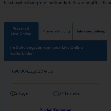
Kursbeschreibung
Termine
Standorte
Bewertung
Über Keb
Präsenz &
Firmenschulung
Inhouseschulung
Live-Online
Im Schulungszentrum oder Live Online
weiterbilden
890,00 €
zzgl. 19% USt.
2 Tage
57 Termine
Zu den Terminen