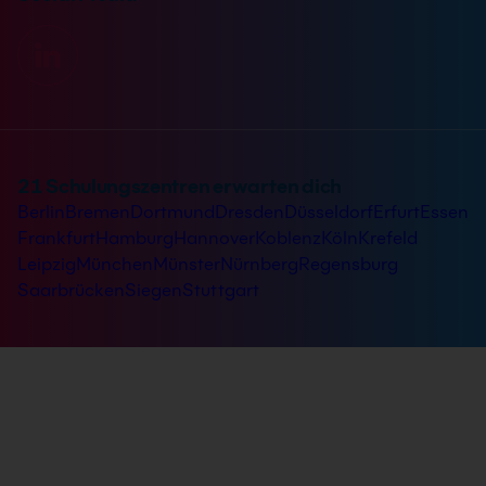
21 Schulungszentren erwarten dich
Berlin
Bremen
Dortmund
Dresden
Düsseldorf
Erfurt
Essen
Frankfurt
Hamburg
Hannover
Koblenz
Köln
Krefeld
Leipzig
München
Münster
Nürnberg
Regensburg
Saarbrücken
Siegen
Stuttgart