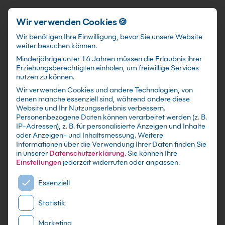
Schnellzugriff
Zum Hauptinhalt springen
Wir verwenden Cookies 🍪
Wir benötigen Ihre Einwilligung, bevor Sie unsere Website
weiter besuchen können.
Minderjährige unter 16 Jahren müssen die Erlaubnis ihrer
Erziehungsberechtigten einholen, um freiwillige Services
nutzen zu können.
Wir verwenden Cookies und andere Technologien, von
Google MyBusiness
denen manche essenziell sind, während andere diese
Website und Ihr Nutzungserlebnis verbessern.
Kompaktkurs
Personenbezogene Daten können verarbeitet werden (z. B.
IP-Adressen), z. B. für personalisierte Anzeigen und Inhalte
oder Anzeigen- und Inhaltsmessung.
Weitere
mit Zertifikat als Live Online Training,
Informationen über die Verwendung Ihrer Daten finden Sie
Präsenzseminar in IT-Schulungszentren sowie
in unserer
Datenschutzerklärung
.
Sie können Ihre
maßgeschneiderte Firmen- oder Inhouse-
Einstellungen
jederzeit widerrufen oder anpassen.
Schulung für dein Team - Lerne und erweitere
Es folgt eine Liste der Service-Gruppen, für die eine E
Essenziell
dein Google Wissen
Statistik
Marketing