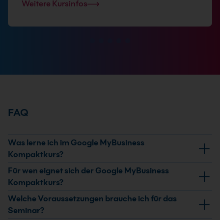
Weitere Kursinfos
FAQ
Was lerne ich im Google MyBusiness
Kompaktkurs?
Du lernst, wie Du ein Google-Unternehmensprofil
Für wen eignet sich der Google MyBusiness
einrichtest, lokale Ranking-Faktoren optimierst und
Kompaktkurs?
die Google-Qualitätsrichtlinien für lokale
Der Kurs eignet sich für Selbstständige, Mitarbeitende
Welche Voraussetzungen brauche ich für das
Suchergebnisse anwendest.
im Marketing und Unternehmen, die ihre lokale Präsenz
Seminar?