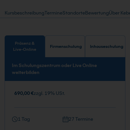
Kursbeschreibung
Termine
Standorte
Bewertung
Über Keb
Präsenz &
Firmenschulung
Inhouseschulung
Live-Online
Im Schulungszentrum oder Live Online
weiterbilden
690,00 €
zzgl. 19% USt.
1 Tag
27 Termine