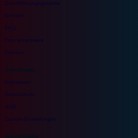
Durchführungsgarantie
i
s
Kontakt
FAQ
Partnernetzwerk
Karriere
Rechtliches
Impressum
Datenschutz
AGB
Cookie-Einstellungen
Social Media