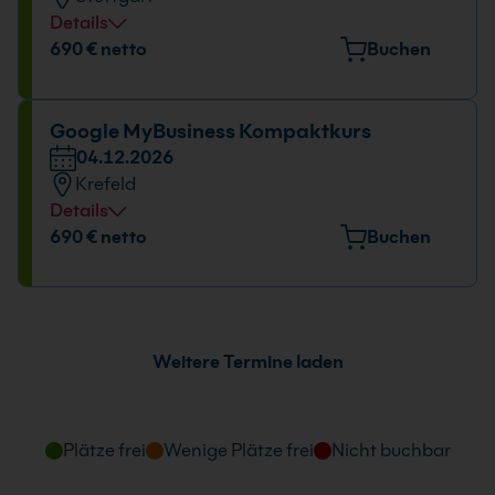
09:00 - 16:00 Uhr
Details
Veranstaltungsort
690 € netto
Buchen
Tübinger Straße 7, 70178 Stuttgart
Datum und Uhrzeit
Google MyBusiness Kompaktkurs
04.12.2026
09.10.2026
Krefeld
09:00 - 16:00 Uhr
Details
Veranstaltungsort
690 € netto
Buchen
Europark Fichtenhain A 15, 47807 Krefeld
Datum und Uhrzeit
04.12.2026
Weitere Termine laden
09:00 - 16:00 Uhr
Plätze frei
Wenige Plätze frei
Nicht buchbar