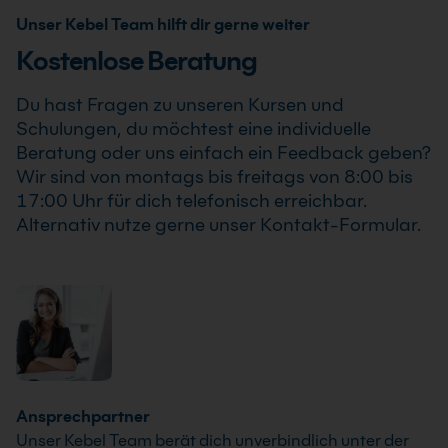
zuverlässig planen kannst.
kann die Schulung auch als Online-Firmenschulung
Unser Kebel Team hilft dir gerne weiter
durchgeführt werden. Inhalte, Prozesse und
Kostenlose Beratung
Schwerpunkte passen wir individuell an die
Anforderungen Deines Unternehmens an.
Du hast Fragen zu unseren Kursen und
Schulungen, du möchtest eine individuelle
Beratung oder uns einfach ein Feedback geben?
Wir sind von montags bis freitags von 8:00 bis
17:00 Uhr für dich telefonisch erreichbar.
Alternativ nutze gerne unser Kontakt-Formular.
Ansprechpartner
Unser Kebel Team berät dich unverbindlich unter der