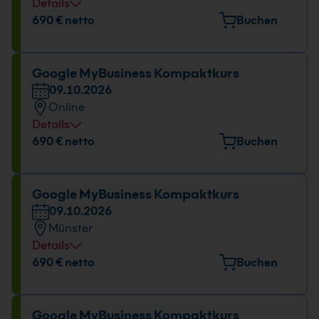
Details
Veranstaltungsort
690 € netto
Buchen
Europark Fichtenhain A 15, 47807 Krefeld
Datum und Uhrzeit
Google MyBusiness Kompaktkurs
09.10.2026
09.10.2026
Online
09:00 - 16:00 Uhr
Details
Datum und Uhrzeit
690 € netto
Buchen
09.10.2026
09:00 - 16:00 Uhr
Google MyBusiness Kompaktkurs
09.10.2026
Münster
Details
Veranstaltungsort
690 € netto
Buchen
Gropiusstr. 7, 48163 Münster
Datum und Uhrzeit
Google MyBusiness Kompaktkurs