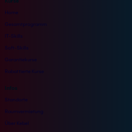
Kurse
i
e
s
D
Home
*
S
G
Gesamtprogramm
V
IT-Skills
O
-
Soft-Skills
E
i
Garantiekurse
n
Rabattierte Kurse
v
e
r
Infos
s
Standorte
t
ä
Raumvermietung
n
d
Über Kebel
n