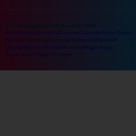
21 Schulungszentren erwarten dich
Berlin
Bremen
Dortmund
Dresden
Düsseldorf
Erfurt
Essen
Frankfurt
Hamburg
Hannover
Koblenz
Köln
Krefeld
Leipzig
München
Münster
Nürnberg
Regensburg
Saarbrücken
Siegen
Stuttgart