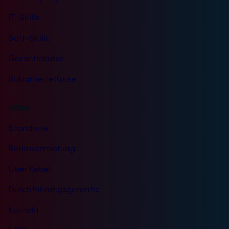
e
IT-Skills
l
e
Soft-Skills
f
o
Garantiekurse
n
Rabattierte Kurse
Infos
Standorte
Raumvermietung
Über Kebel
Durchführungsgarantie
Kontakt