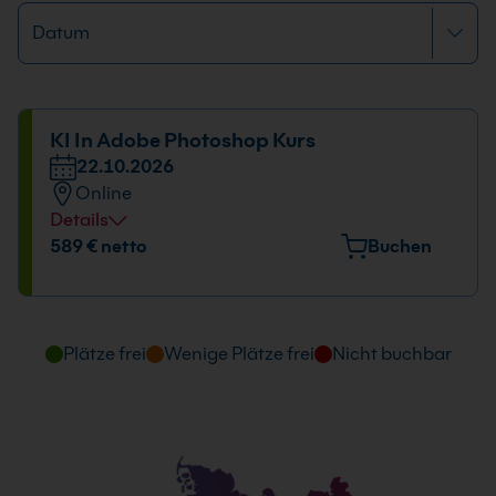
KI In Adobe Photoshop Kurs
22.10.2026
Online
Details
Datum und Uhrzeit
589 € netto
Buchen
22.10.2026
09:00 - 16:00 Uhr
Plätze frei
Wenige Plätze frei
Nicht buchbar