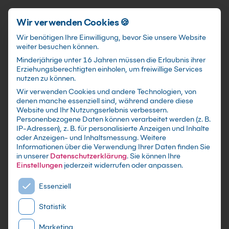
Schnellzugriff
Zum Hauptinhalt springen
Wir verwenden Cookies 🍪
Wir benötigen Ihre Einwilligung, bevor Sie unsere Website
weiter besuchen können.
Minderjährige unter 16 Jahren müssen die Erlaubnis ihrer
Erziehungsberechtigten einholen, um freiwillige Services
nutzen zu können.
Wir verwenden Cookies und andere Technologien, von
KI In Adobe Photoshop
denen manche essenziell sind, während andere diese
Website und Ihr Nutzungserlebnis verbessern.
Kurs
Personenbezogene Daten können verarbeitet werden (z. B.
IP-Adressen), z. B. für personalisierte Anzeigen und Inhalte
oder Anzeigen- und Inhaltsmessung.
Weitere
mit Zertifikat als Präsenzseminar in 21
Informationen über die Verwendung Ihrer Daten finden Sie
bundesweiten Adobe-Schulungszentren, Live
in unserer
Datenschutzerklärung
.
Sie können Ihre
Online Training sowie maßgeschneiderte
Einstellungen
jederzeit widerrufen oder anpassen.
Firmen- oder Inhouse-Schulung für dein Team
Es folgt eine Liste der Service-Gruppen, für die eine E
Essenziell
Statistik
Marketing