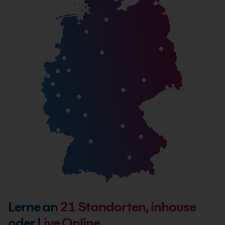
Lerne an
21
Standorten, inhouse
oder
Live Online