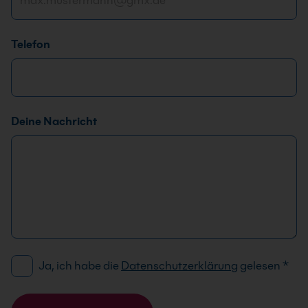
Telefon
Deine Nachricht
D
D
Ja, ich habe die
Datenschutzerklärung
gelesen
*
S
S
G
G