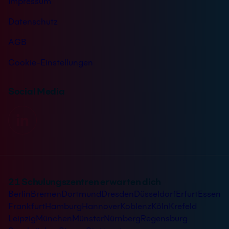
Impressum
Datenschutz
AGB
Cookie-Einstellungen
Social Media
21 Schulungszentren erwarten dich
Berlin
Bremen
Dortmund
Dresden
Düsseldorf
Erfurt
Essen
Frankfurt
Hamburg
Hannover
Koblenz
Köln
Krefeld
Leipzig
München
Münster
Nürnberg
Regensburg