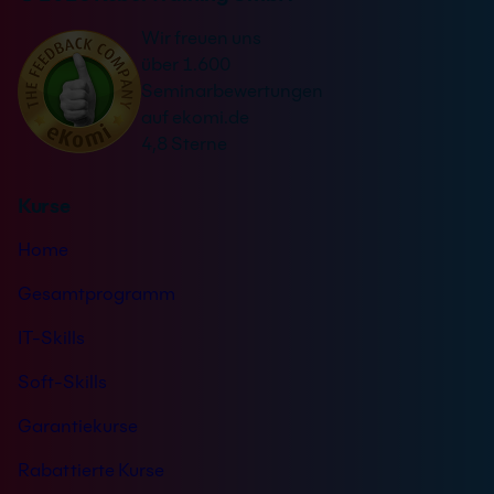
a
r
Wir freuen uns
t
s
über 1.600
i
t
Seminarbewertungen
v
ä
auf ekomi.de
e
n
4,8 Sterne
:
d
n
Kurse
i
s
Home
*
Gesamtprogramm
IT-Skills
Soft-Skills
Garantiekurse
Rabattierte Kurse