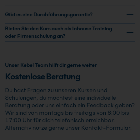
ist sowohl für Windows als auch für Mac geeignet. Du
Teams an.
kannst unabhängig von deinem Betriebssystem
Ja, nach erfolgreicher Teilnahme am Photoshop im
Gibt es eine Durchführungsgarantie?
teilnehmen und mit deiner gewohnten Adobe-
Marketing Kurs erhältst Du ein Teilnahmezertifikat.
Photoshop-Arbeitsumgebung arbeiten.
Dieses bestätigt Deine erweiterten Kenntnisse im
Ja, wir garantieren die Durchführung aller von uns
Bieten Sie den Kurs auch als Inhouse Training
professionellen Einsatz von Photoshop im Marketing
bestätigten Termine. Der Photoshop im Marketing Kurs
oder Firmenschulung an?
Kurs .
findet auch bereits ab einem Teilnehmer statt, sodass
Ja, wir bieten den Photoshop im Marketing Kurs als
Du Deine Weiterbildung sicher und zuverlässig planen
Inhouse Training oder Firmenschulung an. Zusätzlich
kannst.
kann die Schulung auch als Online-Firmenschulung
Unser Kebel Team hilft dir gerne weiter
durchgeführt werden. Inhalte, Prozesse und
Kostenlose Beratung
Schwerpunkte passen wir individuell an die
Anforderungen Deines Unternehmens an.
Du hast Fragen zu unseren Kursen und
Schulungen, du möchtest eine individuelle
Beratung oder uns einfach ein Feedback geben?
Wir sind von montags bis freitags von 8:00 bis
17:00 Uhr für dich telefonisch erreichbar.
Alternativ nutze gerne unser Kontakt-Formular.