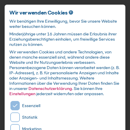
Schnellzugriff
Zum Hauptinhalt springen
Wir verwenden Cookies 🍪
Wir benötigen Ihre Einwilligung, bevor Sie unsere Website
weiter besuchen können.
Minderjährige unter 16 Jahren müssen die Erlaubnis ihrer
Erziehungsberechtigten einholen, um freiwillige Services
nutzen zu können.
Wir verwenden Cookies und andere Technologien, von
Photoshop im Marketing
denen manche essenziell sind, während andere diese
Website und Ihr Nutzungserlebnis verbessern.
Kurs
Personenbezogene Daten können verarbeitet werden (z. B.
IP-Adressen), z. B. für personalisierte Anzeigen und Inhalte
oder Anzeigen- und Inhaltsmessung.
Weitere
mit Zertifikat als Präsenzseminar in 21
Informationen über die Verwendung Ihrer Daten finden Sie
bundesweiten Adobe-Schulungszentren, Live
in unserer
Datenschutzerklärung
.
Sie können Ihre
Online Training sowie maßgeschneiderte
Einstellungen
jederzeit widerrufen oder anpassen.
Firmen- oder Inhouse-Schulung für dein Team
Es folgt eine Liste der Service-Gruppen, für die eine E
Essenziell
Statistik
Marketing