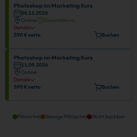
Photoshop im Marketing Kurs
06.11.2026
Online
Garantiekurs
Details
Datum und Uhrzeit
590 € netto
Buchen
06.11.2026
09:00 - 16:00 Uhr
Photoshop im Marketing Kurs
11.09.2026
Online
Details
Datum und Uhrzeit
590 € netto
Buchen
11.09.2026
09:00 - 16:00 Uhr
Plätze frei
Wenige Plätze frei
Nicht buchbar