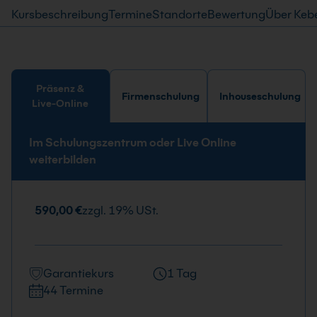
Kursbeschreibung
Termine
Standorte
Bewertung
Über Keb
Präsenz &
Firmenschulung
Inhouseschulung
Live-Online
Im Schulungszentrum oder Live Online
weiterbilden
590,00 €
zzgl. 19% USt.
Garantiekurs
1 Tag
44 Termine