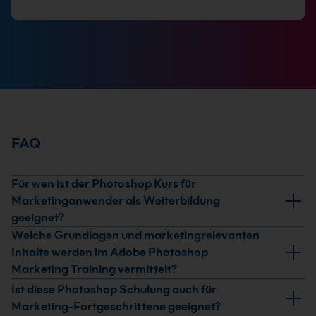
FAQ
Für wen ist der Photoshop Kurs für
Marketinganwender als Weiterbildung
geeignet?
Welche Grundlagen und marketingrelevanten
Diese Weiterbildung richtet sich an
Inhalte werden im Adobe Photoshop
Marketinganwender, Social-Media-Manager,
Marketing Training vermittelt?
Content-Manager und Mitarbeitende aus Marketing
und Kommunikation. Der Kurs eignet sich sowohl für
Im Adobe Photoshop Marketing Training lernst du
Ist diese Photoshop Schulung auch für
Einsteiger als auch für Anwender mit
praxisnahe Grundlagen wie Bildzuschnitt, einfache
Marketing-Fortgeschrittene geeignet?