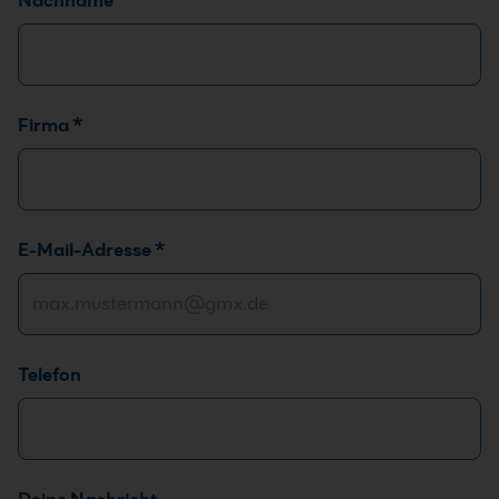
Nachname
Firma
*
*
E-Mail-Adresse
*
E
-
M
a
Telefon
i
l
-
A
d