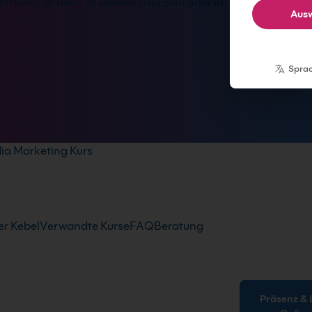
Präsenz lernen - In kleinen Gruppen oder im
Ausw
Spra
ia Marketing Kurs
r Kebel
Verwandte Kurse
FAQ
Beratung
Präsenz & Live-