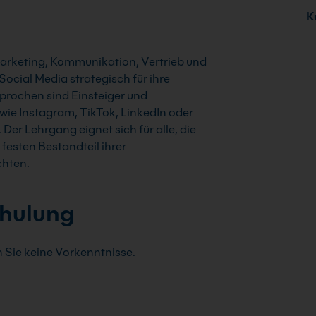
Ku
Marketing, Kommunikation, Vertrieb und
ocial Media strategisch für ihre
rochen sind Einsteiger und
 wie Instagram, TikTok, LinkedIn oder
er Lehrgang eignet sich für alle, die
 festen Bestandteil ihrer
chten.
chulung
 Sie keine Vorkenntnisse.