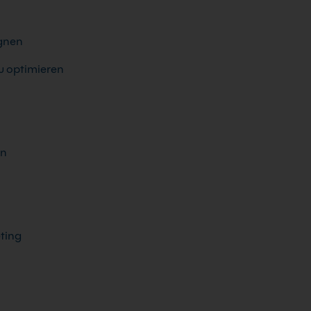
gnen
u optimieren
en
ting