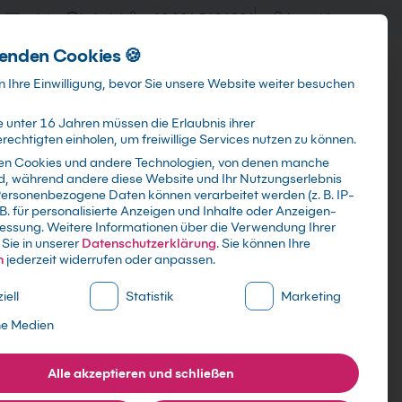
training@kebel.de
+49 231 5191986
Anmelden
enden Cookies 🍪
Info & Services
Kontakt
 Ihre Einwilligung, bevor Sie unsere Website weiter besuchen
 unter 16 Jahren müssen die Erlaubnis ihrer
echtigten einholen, um freiwillige Services nutzen zu können.
en Cookies und andere Technologien, von denen manche
ind, während andere diese Website und Ihr Nutzungserlebnis
Suchen
ersonenbezogene Daten können verarbeitet werden (z. B. IP-
 B. für personalisierte Anzeigen und Inhalte oder Anzeigen-
essung.
Weitere Informationen über die Verwendung Ihrer
Sie in unserer
Datenschutzerklärung
.
Sie können Ihre
n
jederzeit widerrufen oder anpassen.
ne Liste der Service-Gruppen, für die eine Einwilligung erte
iell
Statistik
Marketing
ne Medien
Alle akzeptieren und schließen