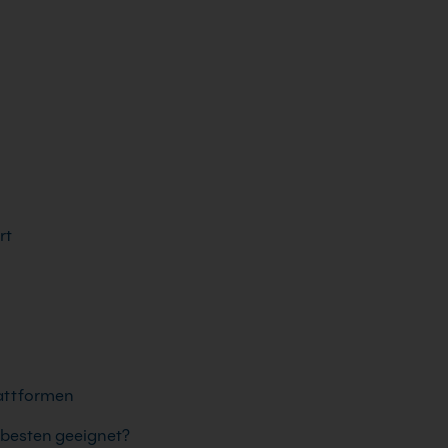
rt
lattformen
 besten geeignet?