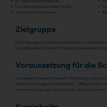
KI-Tools sicher einsetzen
Bi
Content-Ideen schneller finden
Co
Texte mit KI optimieren
Re
Zielgruppe
Die Zielgruppe sind Kommunikations- und Marketing
und effizienten Content-Produktion einsetzen mö
Voraussetzung für die S
Grundkenntnisse im Content-Marketing und im Umga
aber nicht zwingend erforderlich – Offenheit für n
innovative Lösungen zu erkunden, sind von Vorteil.
Kursinhalte