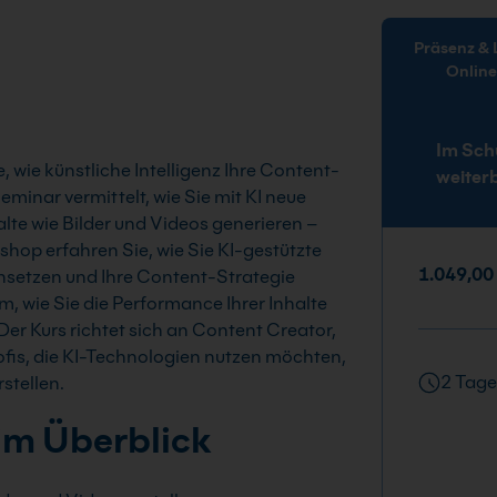
Präsenz & Live-
Onlin
Im Sch
, wie künstliche Intelligenz Ihre Content-
weiter
Seminar vermittelt, wie Sie mit KI neue
alte wie Bilder und Videos generieren –
hop erfahren Sie, wie Sie KI-gestützte
1.049,00
insetzen und Ihre Content-Strategie
m, wie Sie die Performance Ihrer Inhalte
Der Kurs richtet sich an Content Creator,
is, die KI-Technologien nutzen möchten,
2 Tage
stellen.
im Überblick