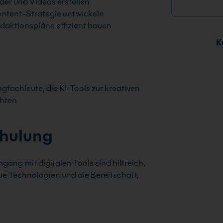
lder und Videos erstellen
ntent-Strategie entwickeln
daktionspläne effizient bauen
Ku
fachleute, die KI-Tools zur kreativen
chten
chulung
ng mit digitalen Tools sind hilfreich,
eue Technologien und die Bereitschaft,