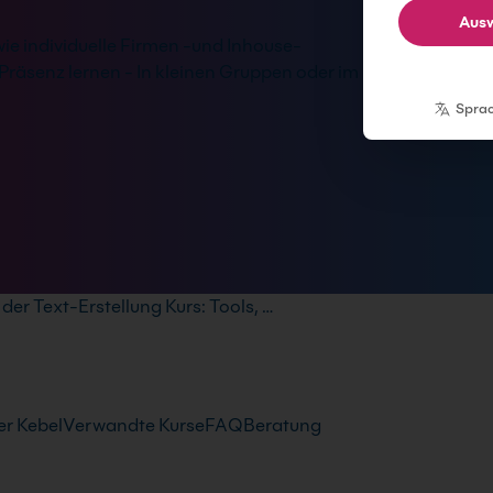
Ausw
wie individuelle Firmen -und Inhouse-
Präsenz lernen - In kleinen Gruppen oder im
Spra
n der Text-Erstellung Kurs: Tools, …
r Kebel
Verwandte Kurse
FAQ
Beratung