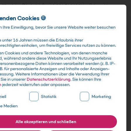
training@kebel.de
+49 231 5191986
Anmelden
enden Cookies 🍪
Info & Services
Kontakt
 Ihre Einwilligung, bevor Sie unsere Website weiter besuchen
 unter 16 Jahren müssen die Erlaubnis ihrer
echtigten einholen, um freiwillige Services nutzen zu können.
en Cookies und andere Technologien, von denen manche
ind, während andere diese Website und Ihr Nutzungserlebnis
Suchen
ersonenbezogene Daten können verarbeitet werden (z. B. IP-
 B. für personalisierte Anzeigen und Inhalte oder Anzeigen-
essung.
Weitere Informationen über die Verwendung Ihrer
Sie in unserer
Datenschutzerklärung
.
Sie können Ihre
n
jederzeit widerrufen oder anpassen.
ne Liste der Service-Gruppen, für die eine Einwilligung erte
iell
Statistik
Marketing
ne Medien
Alle akzeptieren und schließen