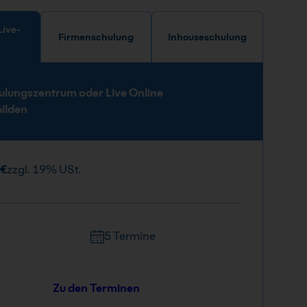
Firmenschulung
Inhouseschulung
e
ulungszentrum oder Live Online
bilden
 €
zzgl. 19% USt.
5 Termine
Zu den Terminen