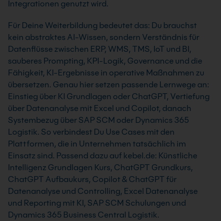
Integrationen genutzt wird.
Für Deine Weiterbildung bedeutet das: Du brauchst
kein abstraktes AI-Wissen, sondern Verständnis für
Datenflüsse zwischen ERP, WMS, TMS, IoT und BI,
sauberes Prompting, KPI-Logik, Governance und die
Fähigkeit, KI-Ergebnisse in operative Maßnahmen zu
übersetzen. Genau hier setzen passende Lernwege an:
Einstieg über KI Grundlagen oder ChatGPT, Vertiefung
über Datenanalyse mit Excel und Copilot, danach
Systembezug über SAP SCM oder Dynamics 365
Logistik. So verbindest Du Use Cases mit den
Plattformen, die in Unternehmen tatsächlich im
Einsatz sind. Passend dazu auf kebel.de: Künstliche
Intelligenz Grundlagen Kurs, ChatGPT Grundkurs,
ChatGPT Aufbaukurs, Copilot & ChatGPT für
Datenanalyse und Controlling, Excel Datenanalyse
und Reporting mit KI, SAP SCM Schulungen und
Dynamics 365 Business Central Logistik.