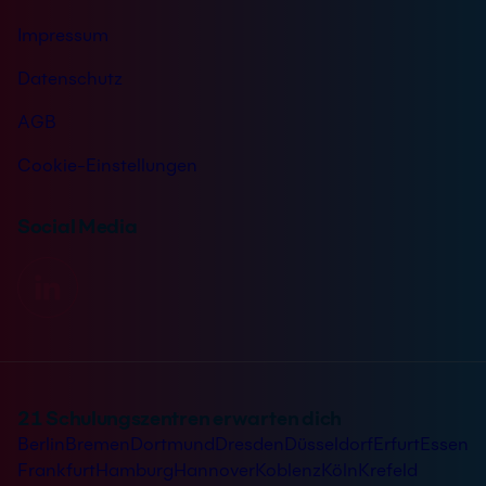
Impressum
Datenschutz
AGB
Cookie-Einstellungen
Social Media
21 Schulungszentren erwarten dich
Berlin
Bremen
Dortmund
Dresden
Düsseldorf
Erfurt
Essen
Frankfurt
Hamburg
Hannover
Koblenz
Köln
Krefeld