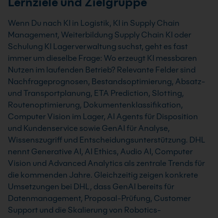
Lernziele und Zielgruppe
Wenn Du nach KI in Logistik, KI in Supply Chain
Management, Weiterbildung Supply Chain KI oder
Schulung KI Lagerverwaltung suchst, geht es fast
immer um dieselbe Frage: Wo erzeugt KI messbaren
Nutzen im laufenden Betrieb? Relevante Felder sind
Nachfrageprognosen, Bestandsoptimierung, Absatz-
und Transportplanung, ETA Prediction, Slotting,
Routenoptimierung, Dokumentenklassifikation,
Computer Vision im Lager, AI Agents für Disposition
und Kundenservice sowie GenAI für Analyse,
Wissenszugriff und Entscheidungsunterstützung. DHL
nennt Generative AI, AI Ethics, Audio AI, Computer
Vision und Advanced Analytics als zentrale Trends für
die kommenden Jahre. Gleichzeitig zeigen konkrete
Umsetzungen bei DHL, dass GenAI bereits für
Datenmanagement, Proposal-Prüfung, Customer
Support und die Skalierung von Robotics-