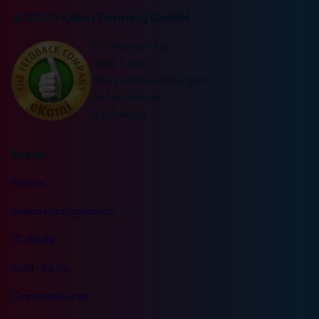
v
n
© 2026 Kebel Training GmbH
e
a
r
Wir freuen uns
t
s
über 1.600
i
t
Seminarbewertungen
v
ä
auf ekomi.de
e
n
4,8 Sterne
:
d
n
Kurse
i
s
Home
*
Gesamtprogramm
IT-Skills
Soft-Skills
Garantiekurse