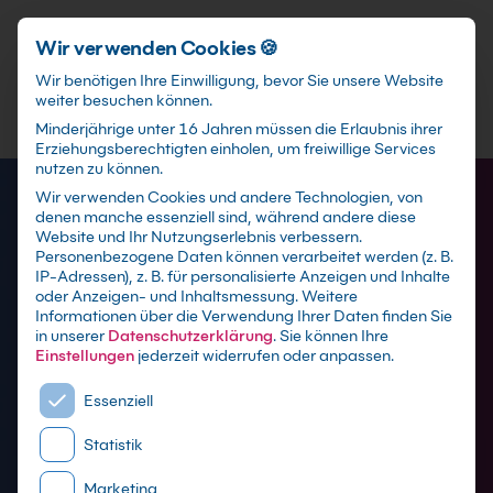
Schnellzugriff
Zum Hauptinhalt springen
Wir verwenden Cookies 🍪
Wir benötigen Ihre Einwilligung, bevor Sie unsere Website
weiter besuchen können.
Minderjährige unter 16 Jahren müssen die Erlaubnis ihrer
Erziehungsberechtigten einholen, um freiwillige Services
nutzen zu können.
Wir verwenden Cookies und andere Technologien, von
denen manche essenziell sind, während andere diese
Website und Ihr Nutzungserlebnis verbessern.
Personenbezogene Daten können verarbeitet werden (z. B.
IP-Adressen), z. B. für personalisierte Anzeigen und Inhalte
oder Anzeigen- und Inhaltsmessung.
Weitere
Informationen über die Verwendung Ihrer Daten finden Sie
in unserer
Datenschutzerklärung
.
Sie können Ihre
Einstellungen
jederzeit widerrufen oder anpassen.
Es folgt eine Liste der Service-Gruppen, für die eine E
KI Schulungen - Logistik
Essenziell
und Supply Chain
Statistik
Marketing