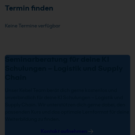
Termin finden
Keine Termine verfügbar
Seminarberatung für deine KI
Schulungen – Logistik und Supply
Chain
Unser Kebel Team berät dich gerne kostenlos und
unverbindlich für deine KI Schulungen – Logistik und
Supply Chain. Wir unterstützen dich gerne dabei, den
passenden Kurs und das optimale Lernformat für deine
Weiterbildung zu finden.
Kontakt aufnehmen