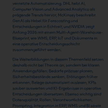
vernetzte Automatisierung. DHL hebt AI,
Computer Vision und Advanced Analytics als
prägende Trends hervor, McKinsey beschreibt
GenAI als Hebel für Forecasting und
Entscheidungen in Echtzeit, und NVIDIA zeigt
Anfang 2026 mit einem Multi-Agent-Warehouse-
Blueprint, wie WMS, ERP, IoT und Dokumente in
eine operative Entscheidungsschicht
zusammengeführt werden.
Die Weiterbildungen in diesem Themenfeld setzen
deshalb nicht bei Theorie an, sondern bei klaren
Anwendungsfällen: Bedarfe präziser planen,
Sicherheitsbestände senken, Störungen früher
erkennen, Belege automatisiert auslesen, KPIs
sauber auswerten und KI-Ergebnisse in operative
Entscheidungen übersetzen. Ebenso wichtig sind
Datenqualität, Rollen, Verantwortlichkeiten,
Prompting, Integration in ERP, WMS und BI sowie