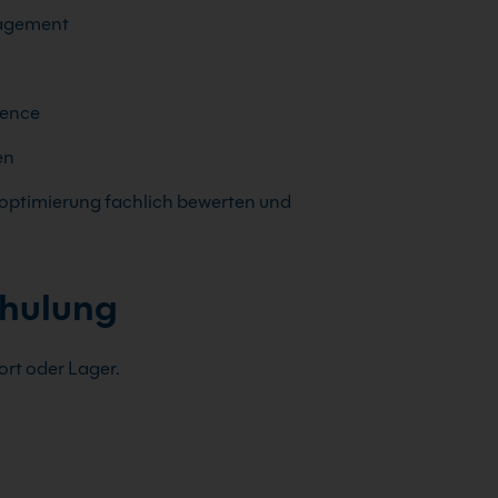
nagement
lence
en
roptimierung fachlich bewerten und
chulung
rt oder Lager.