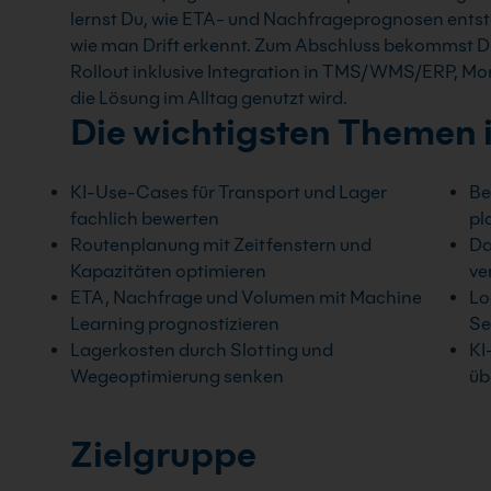
lernst Du, wie ETA- und Nachfrageprognosen entste
wie man Drift erkennt. Zum Abschluss bekommst D
Rollout inklusive Integration in TMS/WMS/ERP, 
die Lösung im Alltag genutzt wird.
Die wichtigsten Themen 
KI-Use-Cases für Transport und Lager
Be
fachlich bewerten
pl
Routenplanung mit Zeitfenstern und
Da
Kapazitäten optimieren
ve
ETA, Nachfrage und Volumen mit Machine
Lo
Learning prognostizieren
Se
Lagerkosten durch Slotting und
KI
Wegeoptimierung senken
üb
Zielgruppe