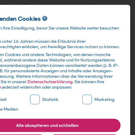
training@kebel.de
+49 231 5191986
Anmelden
enden Cookies 🍪
Info & Services
Kontakt
 Ihre Einwilligung, bevor Sie unsere Website weiter besuchen
 unter 16 Jahren müssen die Erlaubnis ihrer
echtigten einholen, um freiwillige Services nutzen zu können.
en Cookies und andere Technologien, von denen manche
ind, während andere diese Website und Ihr Nutzungserlebnis
Suchen
ersonenbezogene Daten können verarbeitet werden (z. B. IP-
 B. für personalisierte Anzeigen und Inhalte oder Anzeigen-
essung.
Weitere Informationen über die Verwendung Ihrer
Sie in unserer
Datenschutzerklärung
.
Sie können Ihre
n
jederzeit widerrufen oder anpassen.
ne Liste der Service-Gruppen, für die eine Einwilligung erte
iell
Statistik
Marketing
ne Medien
Alle akzeptieren und schließen