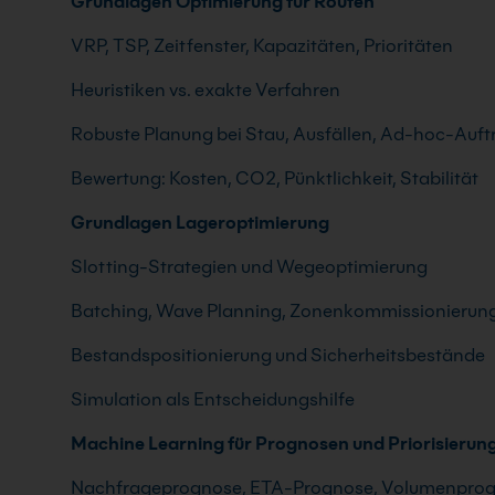
Grundlagen Optimierung für Routen
VRP, TSP, Zeitfenster, Kapazitäten, Prioritäten
Heuristiken vs. exakte Verfahren
Robuste Planung bei Stau, Ausfällen, Ad-hoc-Auf
Bewertung: Kosten, CO2, Pünktlichkeit, Stabilität
Grundlagen Lageroptimierung
Slotting-Strategien und Wegeoptimierung
Batching, Wave Planning, Zonenkommissionierun
Bestandspositionierung und Sicherheitsbestände
Simulation als Entscheidungshilfe
Machine Learning für Prognosen und Priorisierun
Nachfrageprognose, ETA-Prognose, Volumenpro