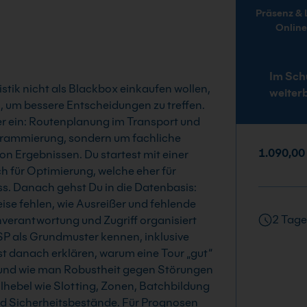
Präsenz & Live-
Onlin
Im Sch
gistik nicht als Blackbox einkaufen wollen,
weiter
 um bessere Entscheidungen zu treffen.
er ein: Routenplanung im Transport und
grammierung, sondern um fachliche
1.090,00
n Ergebnissen. Du startest mit einer
 für Optimierung, welche eher für
ss. Danach gehst Du in die Datenbasis:
e fehlen, wie Ausreißer und fehlende
2 Tage
nverantwortung und Zugriff organisiert
SP als Grundmuster kennen, inklusive
st danach erklären, warum eine Tour „gut“
, und wie man Robustheit gegen Störungen
llhebel wie Slotting, Zonen, Batchbildung
nd Sicherheitsbestände. Für Prognosen