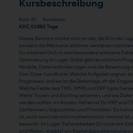
Kursbeschreibung
Kurs-ID:
Kursdauer:
KKC_0188
2 Tage
Dieses Seminar richtet sich an alle, die KI in der Lo
sondern die Mechanik dahinter verstehen möchten,
Du arbeitest Dich in zwei besonders wirksame Feld
Optimierung im Lager. Dabei geht es nicht um Pro
Modelle, Datenanforderungen und die Bewertung vo
Use-Case-Landkarte: Welche Aufgaben eignen sich
Prognosen, und wo ist die Datenlage oft der Engpa
Welche Felder aus TMS, WMS und ERP typischerweis
Werte Touren und Slotting verzerren, und wie Date
werden sollten. Im Routen-Teil lernst Du VRP und T
Zeitfenstern, Kapazitäten und Prioritäten. Du kann
ist, auch wenn sie nicht mathematisch minimal ist
bewertet. Im Lager-Teil erarbeitest Du konkrete Ste
und Wellen, ergänzt um Bestandspositionierung u