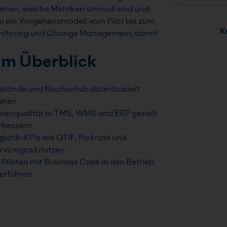
hen, welche Metriken sinnvoll sind und
u ein Vorgehensmodell vom Pilot bis zum
Ku
Monitoring und Change Management, damit
im Überblick
stände und Nachschub datenbasiert
anen
tenqualität in TMS, WMS und ERP gezielt
rbessern
gistik-KPIs wie OTIF, Pickrate und
rvicegrad nutzen
-Piloten mit Business Case in den Betrieb
erführen