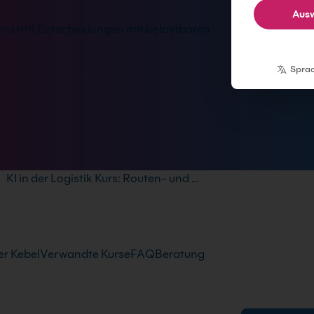
Ausw
nd triff Entscheidungen mit belastbaren
Spra
KI in der Logistik Kurs: Routen- und …
r Kebel
Verwandte Kurse
FAQ
Beratung