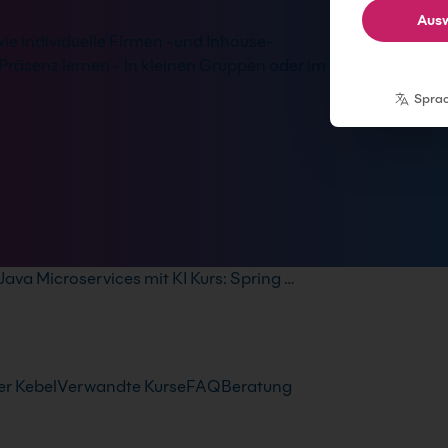
Ausw
wie individuelle Firmen -und Inhouse-
Präsenz lernen - In kleinen Gruppen oder im
Spra
Java Microservices mit KI Kurs: Spring …
r Kebel
Verwandte Kurse
FAQ
Beratung