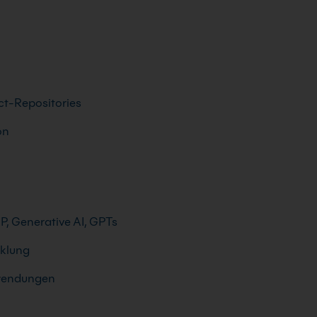
ct-Repositories
on
P, Generative AI, GPTs
cklung
nwendungen