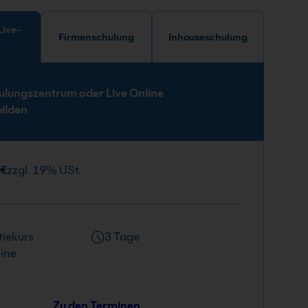
Firmenschulung
Inhouseschulung
e
ulungszentrum oder Live Online
bilden
 €
zzgl. 19% USt.
iekurs
3 Tage
ine
Zu den Terminen