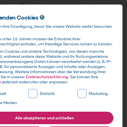
training@kebel.de
+49 231 5191986
Anmelden
enden Cookies 🍪
Info & Services
Kontakt
 Ihre Einwilligung, bevor Sie unsere Website weiter besuchen
 unter 16 Jahren müssen die Erlaubnis ihrer
echtigten einholen, um freiwillige Services nutzen zu können.
en Cookies und andere Technologien, von denen manche
ind, während andere diese Website und Ihr Nutzungserlebnis
Suchen
ersonenbezogene Daten können verarbeitet werden (z. B. IP-
 B. für personalisierte Anzeigen und Inhalte oder Anzeigen-
essung.
Weitere Informationen über die Verwendung Ihrer
Sie in unserer
Datenschutzerklärung
.
Sie können Ihre
n
jederzeit widerrufen oder anpassen.
ne Liste der Service-Gruppen, für die eine Einwilligung erte
iell
Statistik
Marketing
ne Medien
Alle akzeptieren und schließen