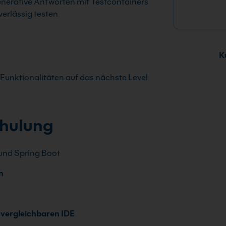
nerative Antworten mit Testcontainers
verlässig testen
Ku
-Funktionalitäten auf das nächste Level
chulung
 und Spring Boot
n
r vergleichbaren IDE