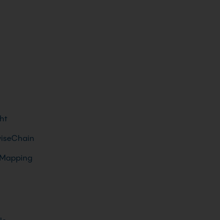
ht
wiseChain
-Mapping