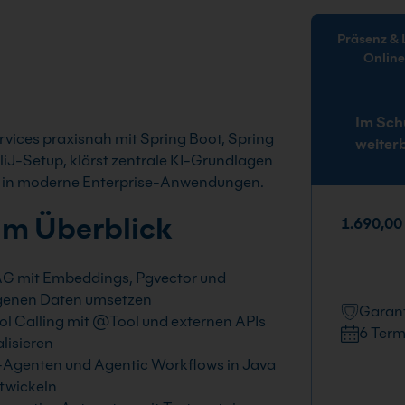
Präsenz & Live-
Onlin
Im Sch
rvices praxisnah mit Spring Boot, Spring
weiter
liJ-Setup, klärst zentrale KI-Grundlagen
nt in moderne Enterprise-Anwendungen.
im Überblick
1.690,00
G mit Embeddings, Pgvector und
genen Daten umsetzen
Garant
ol Calling mit @Tool und externen APIs
6 Term
alisieren
-Agenten und Agentic Workflows in Java
twickeln