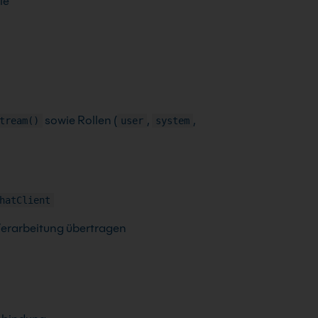
le
sowie Rollen (
,
,
tream()
user
system
hatClient
Verarbeitung übertragen