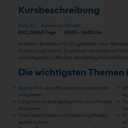
Kursbeschreibung
Kurs-ID:
Kursdauer:
Uhrzeit:
KKC_0054
3 Tage
09:00 - 16:00 Uhr
In diesem Kurs baust Du KI-gestützte Java-Microse
AI und LangChain4j. Du startest mit sauberem Intel
und integrierst LLMs über den Spring AI ChatClie
Die wichtigsten Themen 
Spring AI in Java Microservices praxisnah
RA
integrieren
ei
LangChain4j und Spring AI im Java-Projekt
To
einordnen
re
ChatClient, Rollen und Streaming Models
KI
gezielt nutzen
en