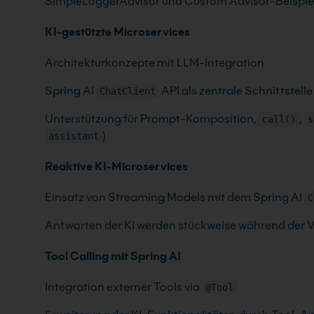
SimpleLoggerAdvisor und Custom Advisor-Beispie
KI-gestützte Microservices
Architekturkonzepte mit LLM-Integration
Spring AI
API als zentrale Schnittstelle
ChatClient
Unterstützung für Prompt-Komposition,
,
call()
s
)
assistant
Reaktive KI-Microservices
Einsatz von Streaming Models mit dem Spring AI
C
Antworten der KI werden stückweise während der 
Tool Calling mit Spring AI
Integration externer Tools via
@Tool