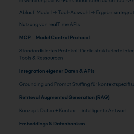
Erweiterung der KI-Funktionalitäten durch Tool-
Ablauf: Modell → Tool-Auswahl → Ergebnisintegra
Nutzung von realTime APIs
MCP – Model Control Protocol
Standardisiertes Protokoll für die strukturierte In
Tools & Ressourcen
Integration eigener Daten & APIs
Grounding und Prompt Stuffing für kontextspezifi
Retrieval Augmented Generation (RAG)
Konzept: Daten + Kontext = intelligente Antwort
Embeddings & Datenbanken