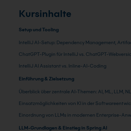
Kursinhalte
Setup und Tooling
IntelliJ AI-Setup: Dependency Management, Artifa
ChatGPT-Plugin für IntelliJ vs. ChatGPT-Webversi
IntelliJ AI Assistant vs. Inline-AI-Coding
Einführung & Zielsetzung
Überblick über zentrale AI-Themen: AI, ML, LLM, NL
Einsatzmöglichkeiten von KI in der Softwareentwi
Einordnung von LLMs in modernen Enterprise-A
LLM-Grundlagen & Einstieg in Spring AI