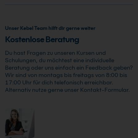
Ergebnisse.
als auch spezialisierte Copilot- und Prompt-
an KI. Spezifischere Formate, etwa für Controlling oder
Nein. KI im Büro betrifft auch Tabellen,
Engineering-Schulungen ab.
Agents, bauen auf Fachwissen in Office, Microsoft 365
Datenbereinigung, Reporting, Meeting-
oder dem jeweiligen Einsatzfeld auf.
Zusammenfassungen, Präsentationen und
Unser Kebel Team hilft dir gerne weiter
teambezogene Workflows. Kebel bietet dafür unter
Kostenlose Beratung
anderem Microsoft 365 Copilot Grundlagen, Excel
Datenanalyse und Reporting mit KI sowie
Du hast Fragen zu unseren Kursen und
weiterführende Angebote rund um Agents an.
Schulungen, du möchtest eine individuelle
Beratung oder uns einfach ein Feedback geben?
Wir sind von montags bis freitags von 8:00 bis
17:00 Uhr für dich telefonisch erreichbar.
Alternativ nutze gerne unser Kontakt-Formular.