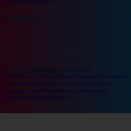
Cookie-Einstellungen
Social Media
21 Schulungszentren erwarten dich
Berlin
Bremen
Dortmund
Dresden
Düsseldorf
Erfurt
Essen
Frankfurt
Hamburg
Hannover
Koblenz
Köln
Krefeld
Leipzig
München
Münster
Nürnberg
Regensburg
Saarbrücken
Siegen
Stuttgart