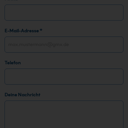
E-Mail-Adresse
*
Telefon
D
Deine Nachricht
e
i
n
e