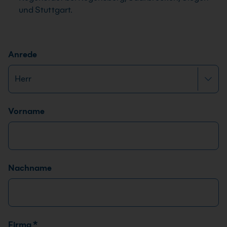
und Stuttgart.
Anrede
Name
*
Vorname
Nachname
Firma
*