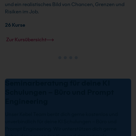
und ein realistisches Bild von Chancen, Grenzen und
Risiken im Job.
26 Kurse
Zur Kursübersicht
Seminarberatung für deine KI
Schulungen – Büro und Prompt
Engineering
Unser Kebel Team berät dich gerne kostenlos und
unverbindlich für deine KI Schulungen – Büro und
Prompt Engineering. Wir unterstützen dich gerne