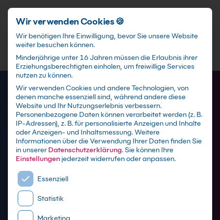
Schnellzugriff
Zum Hauptinhalt springen
Wir verwenden Cookies 🍪
Wir benötigen Ihre Einwilligung, bevor Sie unsere Website
weiter besuchen können.
Minderjährige unter 16 Jahren müssen die Erlaubnis ihrer
Erziehungsberechtigten einholen, um freiwillige Services
nutzen zu können.
Wir verwenden Cookies und andere Technologien, von
denen manche essenziell sind, während andere diese
Website und Ihr Nutzungserlebnis verbessern.
Personenbezogene Daten können verarbeitet werden (z. B.
IP-Adressen), z. B. für personalisierte Anzeigen und Inhalte
oder Anzeigen- und Inhaltsmessung.
Weitere
Informationen über die Verwendung Ihrer Daten finden Sie
in unserer
Datenschutzerklärung
.
Sie können Ihre
Einstellungen
jederzeit widerrufen oder anpassen.
Es folgt eine Liste der Service-Gruppen, für die eine E
KI Schulungen - Büro und
Essenziell
Prompt Engineering
Statistik
Marketing