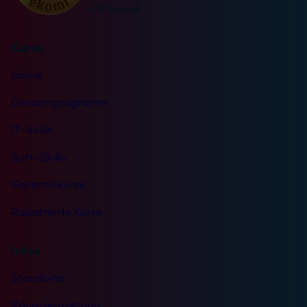
n
4,8 Sterne
:
d
n
Kurse
i
s
Home
*
Gesamtprogramm
IT-Skills
Soft-Skills
Garantiekurse
Rabattierte Kurse
Infos
Standorte
Raumvermietung