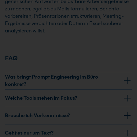
generischen Antworten belastbare Arbeitsergebnisse
zu machen, egal ob du Mails formulieren, Berichte
vorbereiten, Präsentationen strukturieren, Meeting-
Ergebnisse verdichten oder Daten in Excel sauberer
analysieren willst.
FAQ
Was bringt Prompt Engineering im Büro
konkret?
Prompt Engineering verbessert nicht nur
Welche Tools stehen im Fokus?
Formulierungen. Du lernst, Ziel, Kontext, Format und
Quellen so vorzugeben, dass E-Mails, Protokolle,
Im Fokus stehen vor allem ChatGPT, Microsoft 365
Brauche ich Vorkenntnisse?
Entwürfe, Zusammenfassungen und Analysen mit
Copilot und Google Gemini, weil sie bereits direkt in
weniger Nacharbeit nutzbar werden. Genau diese
typische Arbeitsumgebungen eingebettet sind. Kebel
Für viele Einstiegsangebote reichen grundlegende PC-
Struktur empfehlen Microsoft und OpenAI für bessere
Geht es nur um Text?
deckt dazu sowohl allgemeine KI-Tools im Arbeitsalltag
und Internet-Kenntnisse oder ein allgemeines Interesse