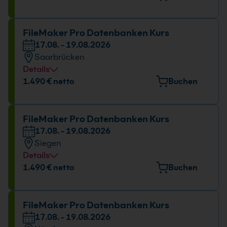
Mary-Somerville-Straße 12, 28359 Bremen
Datum und Uhrzeit
FileMaker Pro Datenbanken Kurs
17.08. - 19.08.2026
17.08. - 19.08.2026
Saarbrücken
09:00 - 16:00 Uhr
Details
Veranstaltungsort
1.490 € netto
Buchen
Nell-Breuning-Allee 8, 66115 Saarbrücken
Datum und Uhrzeit
FileMaker Pro Datenbanken Kurs
17.08. - 19.08.2026
17.08. - 19.08.2026
Siegen
09:00 - 16:00 Uhr
Details
Veranstaltungsort
1.490 € netto
Buchen
Martinshardt 5, 57074 Siegen
Datum und Uhrzeit
FileMaker Pro Datenbanken Kurs
17.08. - 19.08.2026
17.08. - 19.08.2026