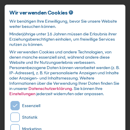
Schnellzugriff
Zum Hauptinhalt springen
Wir verwenden Cookies 🍪
Wir benötigen Ihre Einwilligung, bevor Sie unsere Website
weiter besuchen können.
Minderjährige unter 16 Jahren müssen die Erlaubnis ihrer
Erziehungsberechtigten einholen, um freiwillige Services
nutzen zu können.
Wir verwenden Cookies und andere Technologien, von
FileMaker Pro
denen manche essenziell sind, während andere diese
Website und Ihr Nutzungserlebnis verbessern.
Datenbanken Kurs
Personenbezogene Daten können verarbeitet werden (z. B.
IP-Adressen), z. B. für personalisierte Anzeigen und Inhalte
oder Anzeigen- und Inhaltsmessung.
Weitere
mit Zertifikat als Live Online Training,
Informationen über die Verwendung Ihrer Daten finden Sie
Präsenzseminar in IT-Schulungszentren sowie
in unserer
Datenschutzerklärung
.
Sie können Ihre
maßgeschneiderte Firmen- oder Inhouse-
Einstellungen
jederzeit widerrufen oder anpassen.
Schulung für dein Team - Lerne und erweitere
Es folgt eine Liste der Service-Gruppen, für die eine E
Essenziell
dein FinalMaker Wissen
Statistik
Marketing