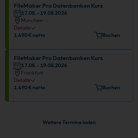
Datum und Uhrzeit
FileMaker Pro Datenbanken Kurs
17.08. - 19.08.2026
17.08. - 19.08.2026
München
09:00 - 16:00 Uhr
Details
Veranstaltungsort
1.490 € netto
Buchen
Elektrastr. 6a, 81925 München
Datum und Uhrzeit
FileMaker Pro Datenbanken Kurs
17.08. - 19.08.2026
17.08. - 19.08.2026
Frankfurt
09:00 - 16:00 Uhr
Details
Veranstaltungsort
1.490 € netto
Buchen
Berner Straße 51, 60437 Frankfurt
Datum und Uhrzeit
17.08. - 19.08.2026
Weitere Termine laden
09:00 - 16:00 Uhr