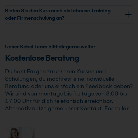
Datenbanken Kurs erhältst Du ein Teilnahmezertifikat.
Dieses bestätigt Deine erweiterten Kenntnisse im
Ja, wir garantieren die Durchführung aller von uns
Bieten Sie den Kurs auch als Inhouse Training
professionellen Einsatz von FileMaker Pro
bestätigten Termine. Der FileMaker Pro Datenbanken
oder Firmenschulung an?
Datenbanken Kurs .
Kurs findet auch bereits ab einem Teilnehmer statt,
Ja, wir bieten den FileMaker Pro Datenbanken Kurs als
sodass Du Deine Weiterbildung sicher und zuverlässig
Inhouse Training oder Firmenschulung an. Zusätzlich
planen kannst.
kann die Schulung auch als Online-Firmenschulung
Unser Kebel Team hilft dir gerne weiter
durchgeführt werden. Inhalte, Prozesse und
Kostenlose Beratung
Schwerpunkte passen wir individuell an die
Anforderungen Deines Unternehmens an.
Du hast Fragen zu unseren Kursen und
Schulungen, du möchtest eine individuelle
Beratung oder uns einfach ein Feedback geben?
Wir sind von montags bis freitags von 8:00 bis
17:00 Uhr für dich telefonisch erreichbar.
Alternativ nutze gerne unser Kontakt-Formular.