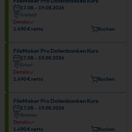
FileMaker Pro Datenbanken Kurs
17.08. - 19.08.2026
Krefeld
Details
Veranstaltungsort
1.490 € netto
Buchen
Europark Fichtenhain A 15, 47807 Krefeld
Datum und Uhrzeit
FileMaker Pro Datenbanken Kurs
17.08. - 19.08.2026
17.08. - 19.08.2026
Erfurt
09:00 - 16:00 Uhr
Details
Veranstaltungsort
1.490 € netto
Buchen
Maximilian-Welsch-Straße 2A, 99084 Erfurt
Datum und Uhrzeit
FileMaker Pro Datenbanken Kurs
17.08. - 19.08.2026
17.08. - 19.08.2026
Bremen
09:00 - 16:00 Uhr
Details
Veranstaltungsort
1.490 € netto
Buchen