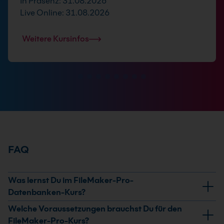
In Präsenz: 31.08.2026
Live Online: 31.08.2026
Weitere Kursinfos
FAQ
Was lernst Du im FileMaker-Pro-
Datenbanken-Kurs?
Du lernst, FileMaker-Server für WebDirect und
Welche Voraussetzungen brauchst Du für den
Custom-Web-Publishing zu konfigurieren, WebDirect-
FileMaker-Pro-Kurs?