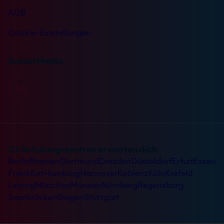
AGB
Cookie-Einstellungen
Social Media
21 Schulungszentren erwarten dich
Berlin
Bremen
Dortmund
Dresden
Düsseldorf
Erfurt
Essen
Frankfurt
Hamburg
Hannover
Koblenz
Köln
Krefeld
Leipzig
München
Münster
Nürnberg
Regensburg
Saarbrücken
Siegen
Stuttgart