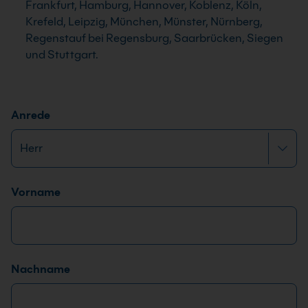
Frankfurt, Hamburg, Hannover, Koblenz, Köln,
Krefeld, Leipzig, München, Münster, Nürnberg,
Regenstauf bei Regensburg, Saarbrücken, Siegen
und Stuttgart.
Anrede
Name
*
D
Vorname
S
G
V
O
Nachname
-
E
i