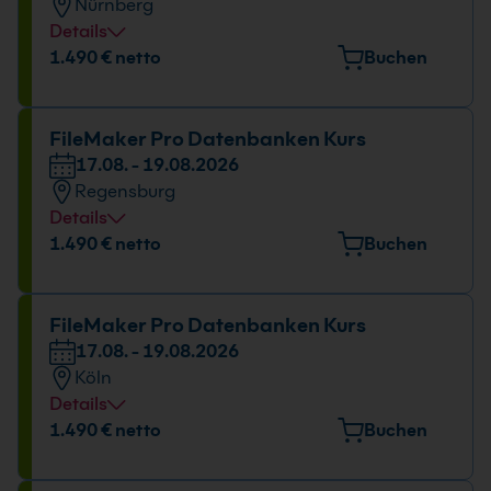
Nürnberg
09:00 - 16:00 Uhr
Details
Veranstaltungsort
1.490 € netto
Buchen
Emmericher Str. 17, 90411 Nürnberg
Datum und Uhrzeit
FileMaker Pro Datenbanken Kurs
17.08. - 19.08.2026
17.08. - 19.08.2026
Regensburg
09:00 - 16:00 Uhr
Details
Veranstaltungsort
1.490 € netto
Buchen
Bayernstr. 10, 93128 Regenstauf
Datum und Uhrzeit
FileMaker Pro Datenbanken Kurs
17.08. - 19.08.2026
17.08. - 19.08.2026
Köln
09:00 - 16:00 Uhr
Details
Veranstaltungsort
1.490 € netto
Buchen
Kölner Str. 265, 51149 Köln