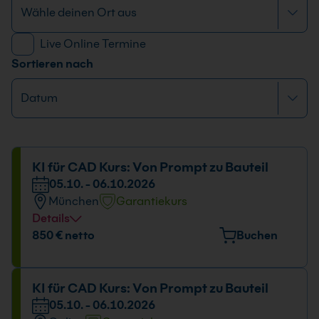
Live Online Termine
Sortieren nach
KI für CAD Kurs: Von Prompt zu Bauteil
05.10. - 06.10.2026
München
Garantiekurs
Details
Veranstaltungsort
850 € netto
Buchen
Elektrastr. 6a, 81925 München
Datum und Uhrzeit
KI für CAD Kurs: Von Prompt zu Bauteil
05.10. - 06.10.2026
05.10. - 06.10.2026