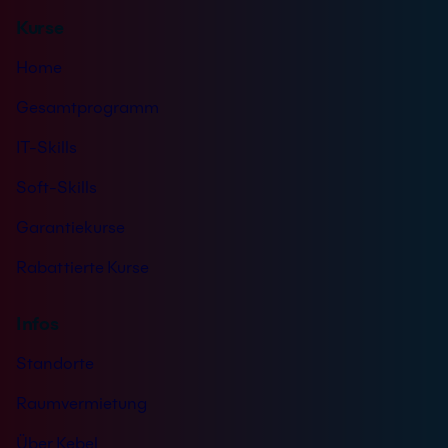
n
Kurse
i
s
Home
*
Gesamtprogramm
IT-Skills
Soft-Skills
Garantiekurse
Rabattierte Kurse
Infos
Standorte
Raumvermietung
Über Kebel