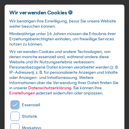
Schnellzugriff
Zum Hauptinhalt springen
Wir verwenden Cookies 🍪
Wir benötigen Ihre Einwilligung, bevor Sie unsere Website
weiter besuchen können.
Minderjährige unter 16 Jahren müssen die Erlaubnis ihrer
Erziehungsberechtigten einholen, um freiwillige Services
nutzen zu können.
Wir verwenden Cookies und andere Technologien, von
KI für CAD Kurs: Von
denen manche essenziell sind, während andere diese
Website und Ihr Nutzungserlebnis verbessern.
Prompt zu Bauteil
Personenbezogene Daten können verarbeitet werden (z. B.
IP-Adressen), z. B. für personalisierte Anzeigen und Inhalte
oder Anzeigen- und Inhaltsmessung.
Weitere
Nutze KI für Varianten, Dokumentation und
Informationen über die Verwendung Ihrer Daten finden Sie
Qualitätschecks in deinem CAD-Workflow, ohne
in unserer
Datenschutzerklärung
.
Sie können Ihre
deine Konstruktionslogik zu verlieren.
Einstellungen
jederzeit widerrufen oder anpassen.
Es folgt eine Liste der Service-Gruppen, für die eine E
Essenziell
Statistik
Marketing