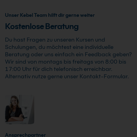
statt, sodass Du Deine Weiterbildung sicher und
Bauteil als Inhouse Training oder Firmenschulung an.
zuverlässig planen kannst.
Zusätzlich kann die Schulung auch als Online-
Unser Kebel Team hilft dir gerne weiter
Firmenschulung durchgeführt werden. Inhalte,
Kostenlose Beratung
Prozesse und Schwerpunkte passen wir individuell an
die Anforderungen Deines Unternehmens an.
Du hast Fragen zu unseren Kursen und
Schulungen, du möchtest eine individuelle
Beratung oder uns einfach ein Feedback geben?
Wir sind von montags bis freitags von 8:00 bis
17:00 Uhr für dich telefonisch erreichbar.
Alternativ nutze gerne unser Kontakt-Formular.
Ansprechpartner