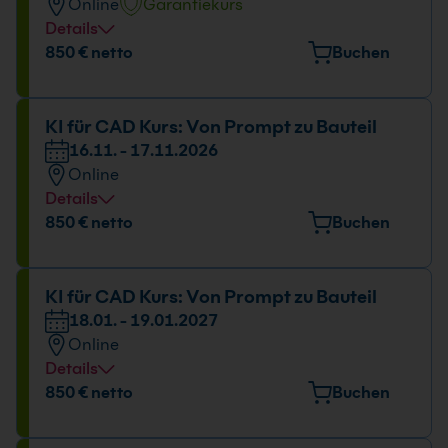
Online
Garantiekurs
09:00 - 16:00 Uhr
Details
Datum und Uhrzeit
850 € netto
Buchen
05.10. - 06.10.2026
09:00 - 16:00 Uhr
KI für CAD Kurs: Von Prompt zu Bauteil
16.11. - 17.11.2026
Online
Details
Datum und Uhrzeit
850 € netto
Buchen
16.11. - 17.11.2026
09:00 - 16:00 Uhr
KI für CAD Kurs: Von Prompt zu Bauteil
18.01. - 19.01.2027
Online
Details
Datum und Uhrzeit
850 € netto
Buchen
18.01. - 19.01.2027