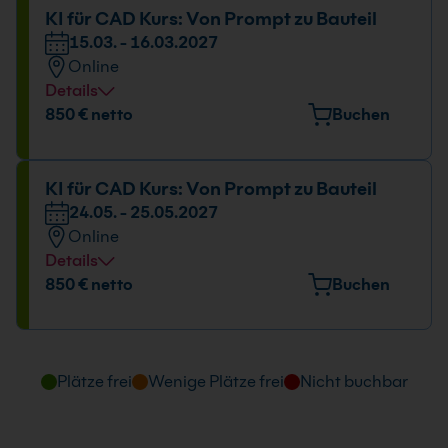
09:00 - 16:00 Uhr
KI für CAD Kurs: Von Prompt zu Bauteil
15.03. - 16.03.2027
Online
Details
Datum und Uhrzeit
850 € netto
Buchen
15.03. - 16.03.2027
09:00 - 16:00 Uhr
KI für CAD Kurs: Von Prompt zu Bauteil
24.05. - 25.05.2027
Online
Details
Datum und Uhrzeit
850 € netto
Buchen
24.05. - 25.05.2027
09:00 - 16:00 Uhr
Plätze frei
Wenige Plätze frei
Nicht buchbar