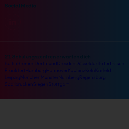
Social Media
21 Schulungszentren erwarten dich
Berlin
Bremen
Dortmund
Dresden
Düsseldorf
Erfurt
Essen
Frankfurt
Hamburg
Hannover
Koblenz
Köln
Krefeld
Leipzig
München
Münster
Nürnberg
Regensburg
Saarbrücken
Siegen
Stuttgart