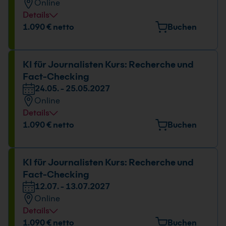
Online
Details
Datum und Uhrzeit
1.090 € netto
Buchen
15.03. - 16.03.2027
09:00 - 16:00 Uhr
KI für Journalisten Kurs: Recherche und
Fact-Checking
24.05. - 25.05.2027
Online
Details
Datum und Uhrzeit
1.090 € netto
Buchen
24.05. - 25.05.2027
09:00 - 16:00 Uhr
KI für Journalisten Kurs: Recherche und
Fact-Checking
12.07. - 13.07.2027
Online
Details
Datum und Uhrzeit
1.090 € netto
Buchen