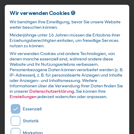
Schnellzugriff
Zum Hauptinhalt springen
Wir verwenden Cookies 🍪
Wir benötigen Ihre Einwilligung, bevor Sie unsere Website
weiter besuchen können.
Minderjährige unter 16 Jahren müssen die Erlaubnis ihrer
Erziehungsberechtigten einholen, um freiwillige Services
nutzen zu können.
Wir verwenden Cookies und andere Technologien, von
KI für Journalisten Kurs:
denen manche essenziell sind, während andere diese
Website und Ihr Nutzungserlebnis verbessern.
Recherche und Fact-
Personenbezogene Daten können verarbeitet werden (z. B.
IP-Adressen), z. B. für personalisierte Anzeigen und Inhalte
Checking
oder Anzeigen- und Inhaltsmessung.
Weitere
Informationen über die Verwendung Ihrer Daten finden Sie
in unserer
Datenschutzerklärung
.
Sie können Ihre
Schneller verifizieren, sauber belegen, Risiken
Einstellungen
jederzeit widerrufen oder anpassen.
erkennen: KI als Recherche-Partner im
Es folgt eine Liste der Service-Gruppen, für die eine E
Redaktionsalltag.
Essenziell
Statistik
Marketing