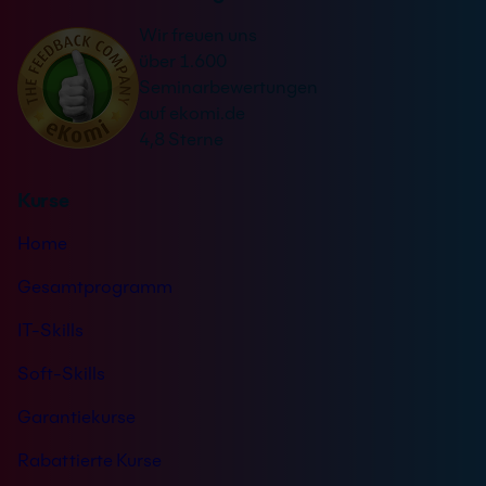
a
r
Wir freuen uns
t
s
über 1.600
i
t
Seminarbewertungen
v
ä
auf ekomi.de
e
n
4,8 Sterne
:
d
n
Kurse
i
s
Home
*
Gesamtprogramm
IT-Skills
Soft-Skills
Garantiekurse
Rabattierte Kurse