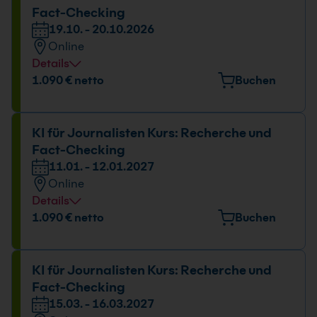
Fact-Checking
19.10. - 20.10.2026
Online
Details
Datum und Uhrzeit
1.090 € netto
Buchen
19.10. - 20.10.2026
09:00 - 16:00 Uhr
KI für Journalisten Kurs: Recherche und
Fact-Checking
11.01. - 12.01.2027
Online
Details
Datum und Uhrzeit
1.090 € netto
Buchen
11.01. - 12.01.2027
09:00 - 16:00 Uhr
KI für Journalisten Kurs: Recherche und
Fact-Checking
15.03. - 16.03.2027