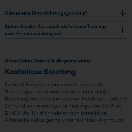
Dazu gehören Prompt-Hygiene, sensible Daten,
Ja, nach erfolgreicher Teilnahme am KI für
Gibt es eine Durchführungsgarantie?
Freigaben, Transparenz und interne
Journalisten Kurs: Recherche und Fact-Checking
Redaktionsstandards.
erhältst Du ein Teilnahmezertifikat. Dieses bestätigt
Ja, wir garantieren die Durchführung aller von uns
Bieten Sie den Kurs auch als Inhouse Training
Deine erweiterten Kenntnisse im professionellen
bestätigten Termine. Der KI für Journalisten Kurs:
oder Firmenschulung an?
Einsatz von KI für Journalisten Kurs: Recherche und
Recherche und Fact-Checking findet auch bereits ab
Ja, wir bieten den KI für Journalisten Kurs: Recherche
Fact-Checking .
einem Teilnehmer statt, sodass Du Deine Weiterbildung
und Fact-Checking als Inhouse Training oder
sicher und zuverlässig planen kannst.
Firmenschulung an. Zusätzlich kann die Schulung auch
Unser Kebel Team hilft dir gerne weiter
als Online-Firmenschulung durchgeführt werden.
Kostenlose Beratung
Inhalte, Prozesse und Schwerpunkte passen wir
individuell an die Anforderungen Deines
Du hast Fragen zu unseren Kursen und
Unternehmens an.
Schulungen, du möchtest eine individuelle
Beratung oder uns einfach ein Feedback geben?
Wir sind von montags bis freitags von 8:00 bis
17:00 Uhr für dich telefonisch erreichbar.
Alternativ nutze gerne unser Kontakt-Formular.