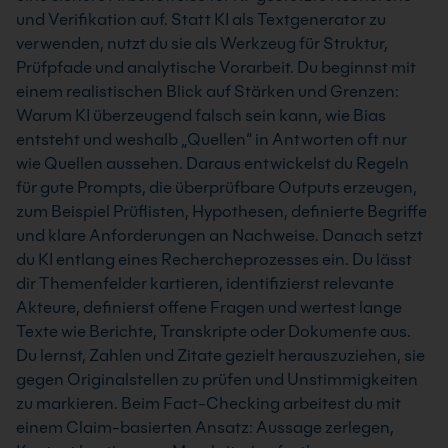
und Verifikation auf. Statt KI als Textgenerator zu
verwenden, nutzt du sie als Werkzeug für Struktur,
Prüfpfade und analytische Vorarbeit. Du beginnst mit
einem realistischen Blick auf Stärken und Grenzen:
Warum KI überzeugend falsch sein kann, wie Bias
entsteht und weshalb „Quellen“ in Antworten oft nur
wie Quellen aussehen. Daraus entwickelst du Regeln
für gute Prompts, die überprüfbare Outputs erzeugen,
zum Beispiel Prüflisten, Hypothesen, definierte Begriffe
und klare Anforderungen an Nachweise. Danach setzt
du KI entlang eines Rechercheprozesses ein. Du lässt
dir Themenfelder kartieren, identifizierst relevante
Akteure, definierst offene Fragen und wertest lange
Texte wie Berichte, Transkripte oder Dokumente aus.
Du lernst, Zahlen und Zitate gezielt herauszuziehen, sie
gegen Originalstellen zu prüfen und Unstimmigkeiten
zu markieren. Beim Fact-Checking arbeitest du mit
einem Claim-basierten Ansatz: Aussage zerlegen,