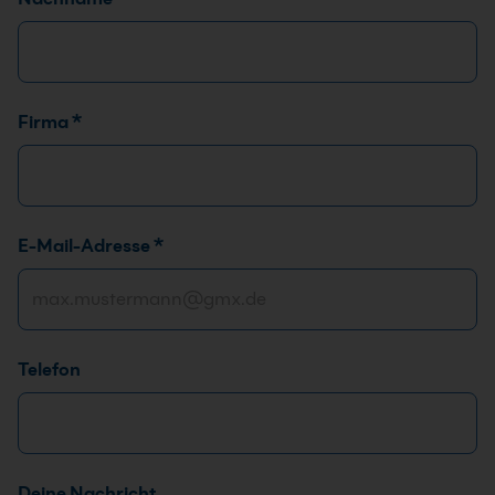
Firma
*
*
E-Mail-Adresse
*
D
S
G
V
Telefon
O
-
E
i
n
Deine Nachricht