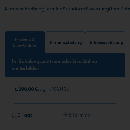
Kursbeschreibung
Termine
Standorte
Bewertung
Über Keb
Präsenz &
Firmenschulung
Inhouseschulung
Live-Online
Im Schulungszentrum oder Live Online
weiterbilden
1.090,00 €
zzgl. 19% USt.
2 Tage
5 Termine