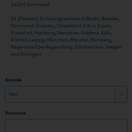
44269 Dortmund
21 (Partner)-Schulungszentren in Berlin, Bremen,
Dortmund, Dresden, Düsseldorf, Erfurt, Essen,
Frankfurt, Hamburg, Hannover, Koblenz, Köln,
Krefeld, Leipzig, München, Münster, Nürnberg,
Regenstauf bei Regensburg, Saarbrücken, Siegen
und Stuttgart.
D
Anrede
S
G
V
O
Name
*
Vorname
-
E
i