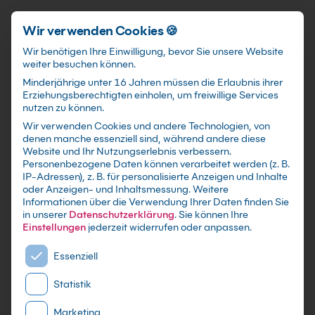
Schnellzugriff
Zum Hauptinhalt springen
Wir verwenden Cookies 🍪
Wir benötigen Ihre Einwilligung, bevor Sie unsere Website
weiter besuchen können.
Minderjährige unter 16 Jahren müssen die Erlaubnis ihrer
Erziehungsberechtigten einholen, um freiwillige Services
nutzen zu können.
Wir verwenden Cookies und andere Technologien, von
KI-Resilienz statt
denen manche essenziell sind, während andere diese
Website und Ihr Nutzungserlebnis verbessern.
Kündigungswelle Kurs
Personenbezogene Daten können verarbeitet werden (z. B.
IP-Adressen), z. B. für personalisierte Anzeigen und Inhalte
oder Anzeigen- und Inhaltsmessung.
Weitere
Baue Fähigkeiten, Prozesse und Governance auf,
Informationen über die Verwendung Ihrer Daten finden Sie
damit KI Produktivität steigert ohne Vertrauen,
in unserer
Datenschutzerklärung
.
Sie können Ihre
Qualität und Jobs zu verbrennen.
Einstellungen
jederzeit widerrufen oder anpassen.
Es folgt eine Liste der Service-Gruppen, für die eine E
Essenziell
Statistik
Marketing