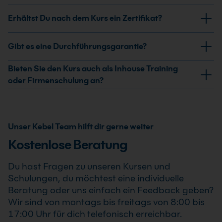
Datenklassen, Logging und Aufbewahrung.
Außerdem geht es um Prompting als Prozess sowie ein
Der Kurs dauert 2 Tage. In dieser Zeit verbindest Du
Erhältst Du nach dem Kurs ein Zertifikat?
Incident-Playbook für Fehler und Eskalationen.
Realitätscheck, Strategie, Governance,
Qualitätssicherung und Change-Ansätze zu einem
Ja, nach erfolgreicher Teilnahme am KI-Resilienz statt
Gibt es eine Durchführungsgarantie?
umsetzbaren KI-Resilienz-Playbook.
Kündigungswelle Kurs erhältst Du ein
Teilnahmezertifikat. Dieses bestätigt Deine erweiterten
Ja, wir garantieren die Durchführung aller von uns
Bieten Sie den Kurs auch als Inhouse Training
Kenntnisse im professionellen Einsatz von KI-Resilienz
bestätigten Termine. Der KI-Resilienz statt
oder Firmenschulung an?
statt Kündigungswelle Kurs .
Kündigungswelle Kurs findet auch bereits ab einem
Ja, wir bieten den KI-Resilienz statt Kündigungswelle
Teilnehmer statt, sodass Du Deine Weiterbildung sicher
Kurs als Inhouse Training oder Firmenschulung an.
und zuverlässig planen kannst.
Zusätzlich kann die Schulung auch als Online-
Unser Kebel Team hilft dir gerne weiter
Firmenschulung durchgeführt werden. Inhalte,
Kostenlose Beratung
Prozesse und Schwerpunkte passen wir individuell an
die Anforderungen Deines Unternehmens an.
Du hast Fragen zu unseren Kursen und
Schulungen, du möchtest eine individuelle
Beratung oder uns einfach ein Feedback geben?
Wir sind von montags bis freitags von 8:00 bis
17:00 Uhr für dich telefonisch erreichbar.