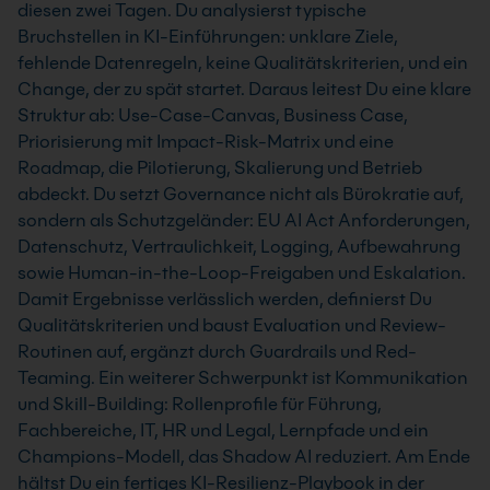
diesen zwei Tagen. Du analysierst typische
Bruchstellen in KI-Einführungen: unklare Ziele,
fehlende Datenregeln, keine Qualitätskriterien, und ein
Change, der zu spät startet. Daraus leitest Du eine klare
Struktur ab: Use-Case-Canvas, Business Case,
Priorisierung mit Impact-Risk-Matrix und eine
Roadmap, die Pilotierung, Skalierung und Betrieb
abdeckt. Du setzt Governance nicht als Bürokratie auf,
sondern als Schutzgeländer: EU AI Act Anforderungen,
Datenschutz, Vertraulichkeit, Logging, Aufbewahrung
sowie Human-in-the-Loop-Freigaben und Eskalation.
Damit Ergebnisse verlässlich werden, definierst Du
Qualitätskriterien und baust Evaluation und Review-
Routinen auf, ergänzt durch Guardrails und Red-
Teaming. Ein weiterer Schwerpunkt ist Kommunikation
und Skill-Building: Rollenprofile für Führung,
Fachbereiche, IT, HR und Legal, Lernpfade und ein
Champions-Modell, das Shadow AI reduziert. Am Ende
hältst Du ein fertiges KI-Resilienz-Playbook in der