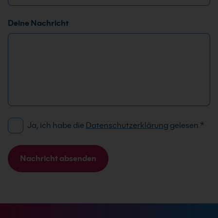
l
e
Deine Nachricht
f
o
n
D
Ja, ich habe die
Datenschutzerklärung
gelesen
*
S
G
V
Nachricht absenden
O
A
-
l
E
t
i
e
n