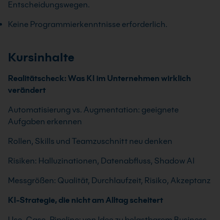
Entscheidungswegen.
Keine Programmierkenntnisse erforderlich.
Kursinhalte
Realitätscheck: Was KI im Unternehmen wirklich
verändert
Automatisierung vs. Augmentation: geeignete
Aufgaben erkennen
Rollen, Skills und Teamzuschnitt neu denken
Risiken: Halluzinationen, Datenabfluss, Shadow AI
Messgrößen: Qualität, Durchlaufzeit, Risiko, Akzeptanz
KI-Strategie, die nicht am Alltag scheitert
Use-Case-Pipeline: von Idee zu belastbarem Business