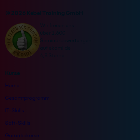
r
v
n
© 2026 Kebel Training GmbH
e
a
r
Wir freuen uns
t
s
über 1.600
i
t
Seminarbewertungen
v
ä
auf ekomi.de
e
n
4,8 Sterne
:
d
n
Kurse
i
s
Home
*
Gesamtprogramm
IT-Skills
Soft-Skills
Garantiekurse