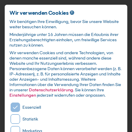
Schnellzugriff
Zum Hauptinhalt springen
Wir verwenden Cookies 🍪
Wir benötigen Ihre Einwilligung, bevor Sie unsere Website
weiter besuchen können.
Minderjährige unter 16 Jahren müssen die Erlaubnis ihrer
Erziehungsberechtigten einholen, um freiwillige Services
nutzen zu können.
Wir verwenden Cookies und andere Technologien, von
Linux
denen manche essenziell sind, während andere diese
Website und Ihr Nutzungserlebnis verbessern.
Prüfungsvorbereitung Kurs
Personenbezogene Daten können verarbeitet werden (z. B.
IP-Adressen), z. B. für personalisierte Anzeigen und Inhalte
oder Anzeigen- und Inhaltsmessung.
Weitere
mit Zertifikat als Live Online Training,
Informationen über die Verwendung Ihrer Daten finden Sie
Präsenzseminar in IT-Schulungszentren sowie
in unserer
Datenschutzerklärung
.
Sie können Ihre
maßgeschneiderte Firmen- oder Inhouse-
Einstellungen
jederzeit widerrufen oder anpassen.
Schulung für dein Team - Lerne und erweitere
Es folgt eine Liste der Service-Gruppen, für die eine E
Essenziell
dein Linux Wissen
Statistik
Marketing