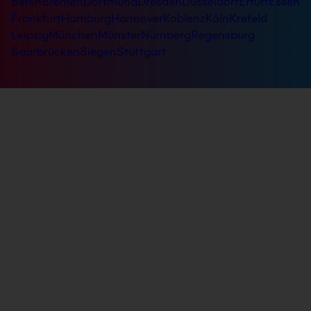
Berlin
Bremen
Dortmund
Dresden
Düsseldorf
Erfurt
Essen
Frankfurt
Hamburg
Hannover
Koblenz
Köln
Krefeld
Leipzig
München
Münster
Nürnberg
Regensburg
Saarbrücken
Siegen
Stuttgart