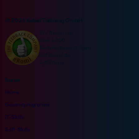
e
n
r
v
n
© 2026 Kebel Training GmbH
e
a
r
Wir freuen uns
t
s
über 1.600
i
t
Seminarbewertungen
v
ä
auf ekomi.de
e
n
4,8 Sterne
:
d
n
Kurse
i
s
Home
*
Gesamtprogramm
IT-Skills
Soft-Skills