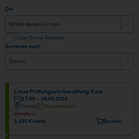
Ort
Live Online Termine
Sortieren nach
Linux Prüfungsvorbereitung Kurs
17.09. - 18.09.2026
Online
Garantiekurs
Details
Datum und Uhrzeit
1.490 € netto
Buchen
17.09. - 18.09.2026