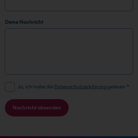
Deine Nachricht
D
Ja, ich habe die
Datenschutzerklärung
gelesen
*
S
G
V
Nachricht absenden
O
A
-
l
E
t
i