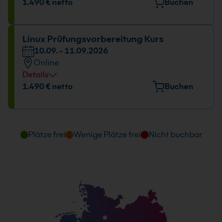
Veranstaltungsort
1.490 € netto
Buchen
Elektrastr. 6a, 81925 München
Datum und Uhrzeit
Linux Prüfungsvorbereitung Kurs
10.09. - 11.09.2026
11.02. - 12.02.2027
Online
09:00 - 16:00 Uhr
Details
Datum und Uhrzeit
1.490 € netto
Buchen
10.09. - 11.09.2026
09:00 - 16:00 Uhr
Plätze frei
Wenige Plätze frei
Nicht buchbar