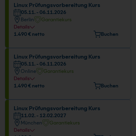
09:00 - 16:00 Uhr
Linux Prüfungsvorbereitung Kurs
05.11. - 06.11.2026
Berlin
Garantiekurs
Details
Veranstaltungsort
1.490 € netto
Buchen
Stresemannstraße 78, 10963 Berlin
Datum und Uhrzeit
Linux Prüfungsvorbereitung Kurs
05.11. - 06.11.2026
05.11. - 06.11.2026
Online
Garantiekurs
09:00 - 16:00 Uhr
Details
Datum und Uhrzeit
1.490 € netto
Buchen
05.11. - 06.11.2026
09:00 - 16:00 Uhr
Linux Prüfungsvorbereitung Kurs
11.02. - 12.02.2027
München
Garantiekurs
Details