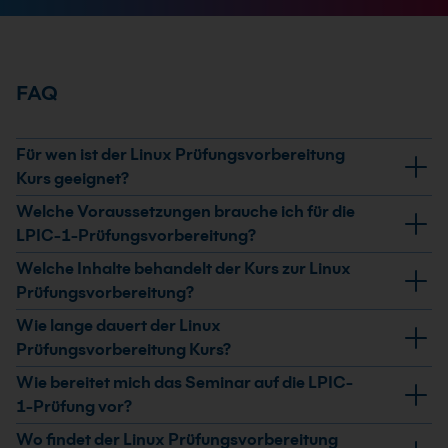
FAQ
Für wen ist der Linux Prüfungsvorbereitung
Kurs geeignet?
Der Kurs richtet sich an Teilnehmende, die sich gezielt
Welche Voraussetzungen brauche ich für die
auf die LPIC-1-Prüfung vorbereiten und den
LPIC-1-Prüfungsvorbereitung?
Prüfungsstoff strukturiert wiederholen möchten. Du
Vorausgesetzt werden der Besuch der LPIC-1-
Welche Inhalte behandelt der Kurs zur Linux
solltest bereits Grundlagen in Linux-Administration,
Vorbereitungskurse oder vergleichbare Kenntnisse.
Prüfungsvorbereitung?
Shell und Netzwerkadministration mitbringen.
Zusätzlich solltest du mindestens 6 bis 12 Monate
Im Seminar wiederholst du den relevanten LPIC-1-
Wie lange dauert der Linux
praktische Linux-Erfahrung haben.
Prüfungsstoff, besprichst Organisation und Ablauf der
Prüfungsvorbereitung Kurs?
LPI-Prüfungen und bearbeitest Testprüfungen. Offene
Der Kurs dauert 2 Tage. In dieser Zeit liegt der Fokus auf
Wie bereitet mich das Seminar auf die LPIC-
Fragen werden in Diskussionen geklärt.
Wiederholung, Prüfungssimulation und Klärung
1-Prüfung vor?
prüfungsrelevanter Fragen.
Du wiederholst zentrale Themen des LPIC-1-
Wo findet der Linux Prüfungsvorbereitung