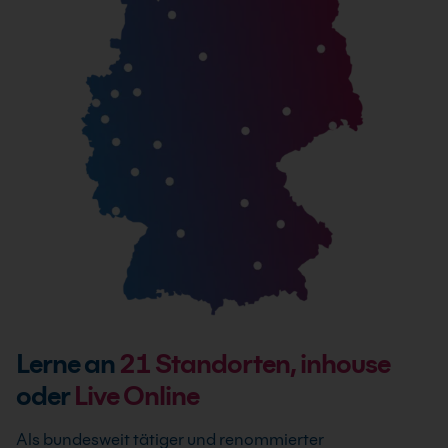
Lerne an
21
Standorten, inhouse
oder
Live Online
Als bundesweit tätiger und renommierter