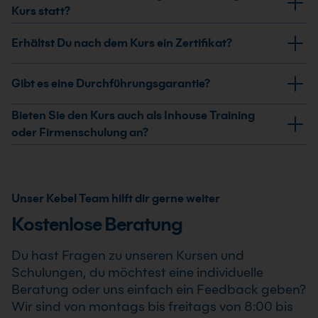
Curriculums und trainierst mit Testprüfungen den
Kurs statt?
Umgang mit typischen Prüfungsfragen. Außerdem
Der Kurs findet als Live Online Training, als
Erhältst Du nach dem Kurs ein Zertifikat?
erhältst du Informationen zum Ablauf der LPI-
Präsenzseminar in IT-Schulungszentren oder als
Prüfungen.
maßgeschneiderte Firmen- beziehungsweise Inhouse-
Ja, nach erfolgreicher Teilnahme am Linux
Gibt es eine Durchführungsgarantie?
Schulung statt.
Prüfungsvorbereitung Kurs erhältst Du ein
Teilnahmezertifikat. Dieses bestätigt Deine erweiterten
Ja, wir garantieren die Durchführung aller von uns
Bieten Sie den Kurs auch als Inhouse Training
Kenntnisse im professionellen Einsatz von Linux
bestätigten Termine. Der Linux Prüfungsvorbereitung
oder Firmenschulung an?
Prüfungsvorbereitung Kurs .
Kurs findet auch bereits ab einem Teilnehmer statt,
Ja, wir bieten den Linux Prüfungsvorbereitung Kurs als
sodass Du Deine Weiterbildung sicher und zuverlässig
Inhouse Training oder Firmenschulung an. Zusätzlich
planen kannst.
kann die Schulung auch als Online-Firmenschulung
Unser Kebel Team hilft dir gerne weiter
durchgeführt werden. Inhalte, Prozesse und
Kostenlose Beratung
Schwerpunkte passen wir individuell an die
Anforderungen Deines Unternehmens an.
Du hast Fragen zu unseren Kursen und
Schulungen, du möchtest eine individuelle
Beratung oder uns einfach ein Feedback geben?
Wir sind von montags bis freitags von 8:00 bis