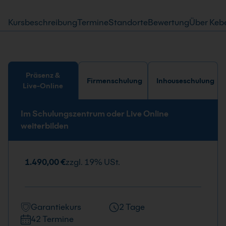
Kursbeschreibung
Termine
Standorte
Bewertung
Über Keb
Präsenz &
Firmenschulung
Inhouseschulung
Live-Online
Im Schulungszentrum oder Live Online
weiterbilden
1.490,00 €
zzgl. 19% USt.
Garantiekurs
2 Tage
42 Termine