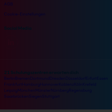
AGB
Cookie-Einstellungen
Social Media
21 Schulungszentren erwarten dich
Berlin
Bremen
Dortmund
Dresden
Düsseldorf
Erfurt
Essen
Frankfurt
Hamburg
Hannover
Koblenz
Köln
Krefeld
Leipzig
München
Münster
Nürnberg
Regensburg
Saarbrücken
Siegen
Stuttgart