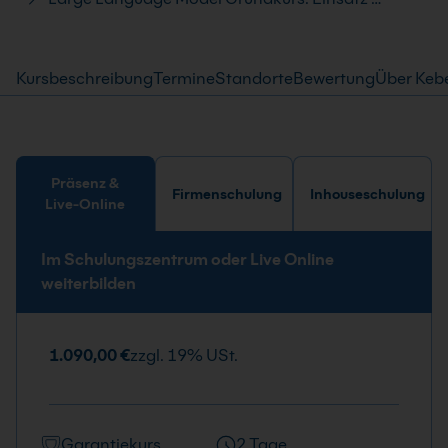
Kursbeschreibung
Termine
Standorte
Bewertung
Über Keb
Präsenz &
Firmenschulung
Inhouseschulung
Live-Online
Im Schulungszentrum oder Live Online
weiterbilden
1.090,00 €
zzgl. 19% USt.
Garantiekurs
2 Tage