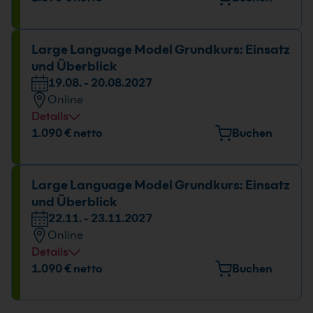
24.05. - 25.05.2027
09:00 - 16:00 Uhr
Large Language Model Grundkurs: Einsatz
und Überblick
19.08. - 20.08.2027
Online
Details
Datum und Uhrzeit
1.090 € netto
Buchen
19.08. - 20.08.2027
09:00 - 16:00 Uhr
Large Language Model Grundkurs: Einsatz
und Überblick
22.11. - 23.11.2027
Online
Details
Datum und Uhrzeit
1.090 € netto
Buchen
22.11. - 23.11.2027
09:00 - 16:00 Uhr