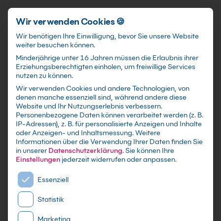
Schnellzugriff
Zum Hauptinhalt springen
Wir verwenden Cookies 🍪
Wir benötigen Ihre Einwilligung, bevor Sie unsere Website
weiter besuchen können.
Minderjährige unter 16 Jahren müssen die Erlaubnis ihrer
Erziehungsberechtigten einholen, um freiwillige Services
nutzen zu können.
Wir verwenden Cookies und andere Technologien, von
Large Language Model
denen manche essenziell sind, während andere diese
Website und Ihr Nutzungserlebnis verbessern.
Grundkurs: Einsatz und
Personenbezogene Daten können verarbeitet werden (z. B.
IP-Adressen), z. B. für personalisierte Anzeigen und Inhalte
Überblick
oder Anzeigen- und Inhaltsmessung.
Weitere
Informationen über die Verwendung Ihrer Daten finden Sie
in unserer
Datenschutzerklärung
.
Sie können Ihre
mit Zertifikat - Kurse zu festen Terminen sowie
Einstellungen
jederzeit widerrufen oder anpassen.
individuelle Firmen -und Inhouse-Schulungen
Es folgt eine Liste der Service-Gruppen, für die eine E
nach Maß - Live Online oder in Präsenz lernen -
Essenziell
In kleinen Gruppen oder im gezielten
Statistik
Einzelcoaching
Marketing