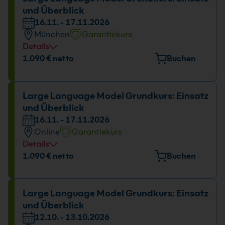
und Überblick
16.11. - 17.11.2026
München
Garantiekurs
Details
Veranstaltungsort
1.090 € netto
Buchen
Elektrastr. 6a, 81925 München
Datum und Uhrzeit
Large Language Model Grundkurs: Einsatz
und Überblick
16.11. - 17.11.2026
16.11. - 17.11.2026
09:00 - 16:00 Uhr
Online
Garantiekurs
Details
Datum und Uhrzeit
1.090 € netto
Buchen
16.11. - 17.11.2026
09:00 - 16:00 Uhr
Large Language Model Grundkurs: Einsatz
und Überblick
12.10. - 13.10.2026