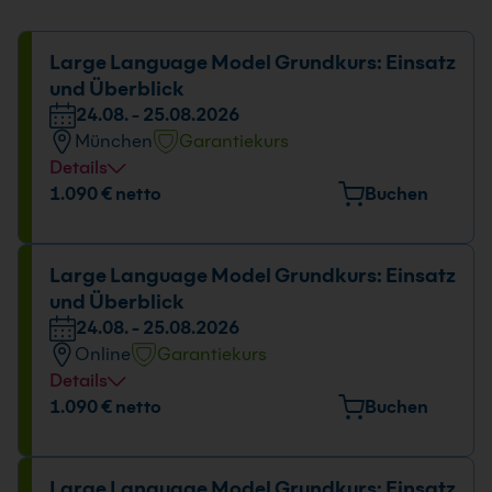
Large Language Model Grundkurs: Einsatz
und Überblick
24.08. - 25.08.2026
München
Garantiekurs
Details
Veranstaltungsort
1.090 € netto
Buchen
Elektrastr. 6a, 81925 München
Datum und Uhrzeit
Large Language Model Grundkurs: Einsatz
und Überblick
24.08. - 25.08.2026
24.08. - 25.08.2026
09:00 - 16:00 Uhr
Online
Garantiekurs
Details
Datum und Uhrzeit
1.090 € netto
Buchen
24.08. - 25.08.2026
09:00 - 16:00 Uhr
Large Language Model Grundkurs: Einsatz