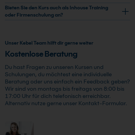
Teilnahmezertifikat. Dieses bestätigt Deine erweiterten
Ja, wir garantieren die Durchführung aller von uns
Bieten Sie den Kurs auch als Inhouse Training
Kenntnisse im professionellen Einsatz von Large
bestätigten Termine. Der Large Language Model
oder Firmenschulung an?
Language Model Grundkurs: Einsatz und Überblick .
Grundkurs: Einsatz und Überblick findet auch bereits
Ja, wir bieten den Large Language Model Grundkurs:
ab einem Teilnehmer statt, sodass Du Deine
Einsatz und Überblick als Inhouse Training oder
Weiterbildung sicher und zuverlässig planen kannst.
Firmenschulung an. Zusätzlich kann die Schulung auch
Unser Kebel Team hilft dir gerne weiter
als Online-Firmenschulung durchgeführt werden.
Kostenlose Beratung
Inhalte, Prozesse und Schwerpunkte passen wir
individuell an die Anforderungen Deines
Du hast Fragen zu unseren Kursen und
Unternehmens an.
Schulungen, du möchtest eine individuelle
Beratung oder uns einfach ein Feedback geben?
Wir sind von montags bis freitags von 8:00 bis
17:00 Uhr für dich telefonisch erreichbar.
Alternativ nutze gerne unser Kontakt-Formular.