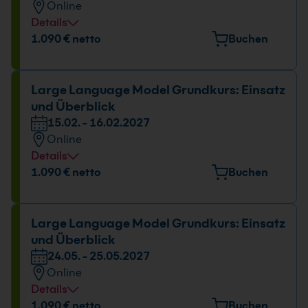
Online
Details
Datum und Uhrzeit
1.090 € netto
Buchen
12.10. - 13.10.2026
09:00 - 16:00 Uhr
Large Language Model Grundkurs: Einsatz
und Überblick
15.02. - 16.02.2027
Online
Details
Datum und Uhrzeit
1.090 € netto
Buchen
15.02. - 16.02.2027
09:00 - 16:00 Uhr
Large Language Model Grundkurs: Einsatz
und Überblick
24.05. - 25.05.2027
Online
Details
Datum und Uhrzeit
1.090 € netto
Buchen