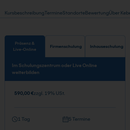
Kursbeschreibung
Termine
Standorte
Bewertung
Über Keb
Präsenz &
Firmenschulung
Inhouseschulung
Live-Online
Im Schulungszentrum oder Live Online
weiterbilden
590,00 €
zzgl. 19% USt.
1 Tag
5 Termine