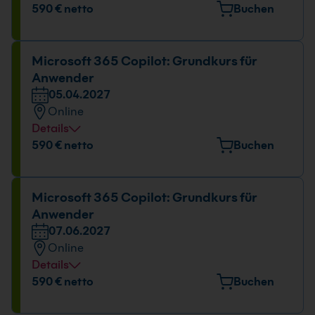
Datum und Uhrzeit
590 € netto
Buchen
08.02.2027
09:00 - 16:00 Uhr
Microsoft 365 Copilot: Grundkurs für
Anwender
05.04.2027
Online
Details
Datum und Uhrzeit
590 € netto
Buchen
05.04.2027
09:00 - 16:00 Uhr
Microsoft 365 Copilot: Grundkurs für
Anwender
07.06.2027
Online
Details
Datum und Uhrzeit
590 € netto
Buchen
07.06.2027