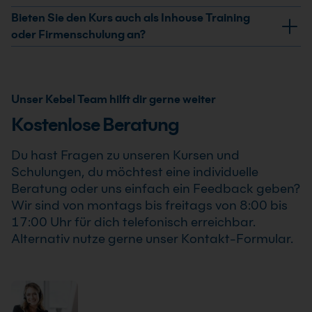
Aufgabenverwaltung und tägliche Arbeitsabläufe.
Teilnahmezertifikat. Dieses bestätigt Deine erweiterten
Ja, wir garantieren die Durchführung aller von uns
Bieten Sie den Kurs auch als Inhouse Training
Kenntnisse im professionellen Einsatz von Microsoft
bestätigten Termine. Der Microsoft 365 Copilot:
oder Firmenschulung an?
365 Copilot: Grundkurs für Anwender .
Grundkurs für Anwender findet auch bereits ab einem
Ja, wir bieten den Microsoft 365 Copilot: Grundkurs für
Teilnehmer statt, sodass Du Deine Weiterbildung sicher
Anwender als Inhouse Training oder Firmenschulung
und zuverlässig planen kannst.
an. Zusätzlich kann die Schulung auch als Online-
Unser Kebel Team hilft dir gerne weiter
Firmenschulung durchgeführt werden. Inhalte,
Kostenlose Beratung
Prozesse und Schwerpunkte passen wir individuell an
die Anforderungen Deines Unternehmens an.
Du hast Fragen zu unseren Kursen und
Schulungen, du möchtest eine individuelle
Beratung oder uns einfach ein Feedback geben?
Wir sind von montags bis freitags von 8:00 bis
17:00 Uhr für dich telefonisch erreichbar.
Alternativ nutze gerne unser Kontakt-Formular.