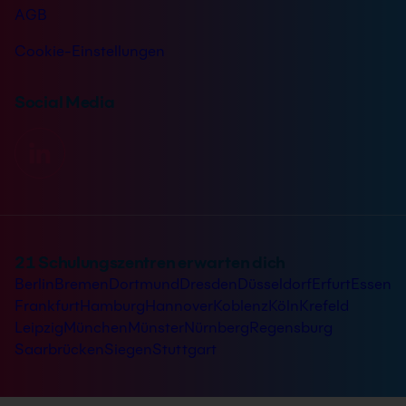
AGB
Cookie-Einstellungen
Social Media
21 Schulungszentren erwarten dich
Berlin
Bremen
Dortmund
Dresden
Düsseldorf
Erfurt
Essen
Frankfurt
Hamburg
Hannover
Koblenz
Köln
Krefeld
Leipzig
München
Münster
Nürnberg
Regensburg
Saarbrücken
Siegen
Stuttgart