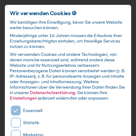
Schnellzugriff
Zum Hauptinhalt springen
Wir verwenden Cookies 🍪
Wir benötigen Ihre Einwilligung, bevor Sie unsere Website
weiter besuchen können.
Minderjährige unter 16 Jahren müssen die Erlaubnis ihrer
Erziehungsberechtigten einholen, um freiwillige Services
nutzen zu können.
Wir verwenden Cookies und andere Technologien, von
Microsoft 365 Copilot:
denen manche essenziell sind, während andere diese
Website und Ihr Nutzungserlebnis verbessern.
Grundkurs für Anwender
Personenbezogene Daten können verarbeitet werden (z. B.
IP-Adressen), z. B. für personalisierte Anzeigen und Inhalte
oder Anzeigen- und Inhaltsmessung.
Weitere
mit Zertifikat - Kurse zu festen Terminen sowie
Informationen über die Verwendung Ihrer Daten finden Sie
individuelle Firmen -und Inhouse-Schulungen
in unserer
Datenschutzerklärung
.
Sie können Ihre
nach Maß - Live Online oder in Präsenz lernen -
Einstellungen
jederzeit widerrufen oder anpassen.
In kleinen Gruppen oder im gezielten
Es folgt eine Liste der Service-Gruppen, für die eine E
Essenziell
Einzelcoaching
Statistik
Marketing