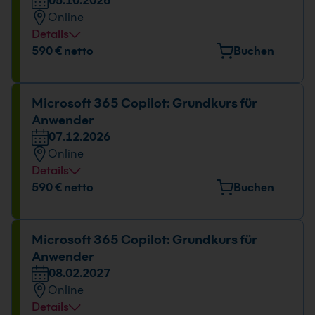
05.10.2026
Online
Details
Datum und Uhrzeit
590 € netto
Buchen
05.10.2026
09:00 - 16:00 Uhr
Microsoft 365 Copilot: Grundkurs für
Anwender
07.12.2026
Online
Details
Datum und Uhrzeit
590 € netto
Buchen
07.12.2026
09:00 - 16:00 Uhr
Microsoft 365 Copilot: Grundkurs für
Anwender
08.02.2027
Online
Details