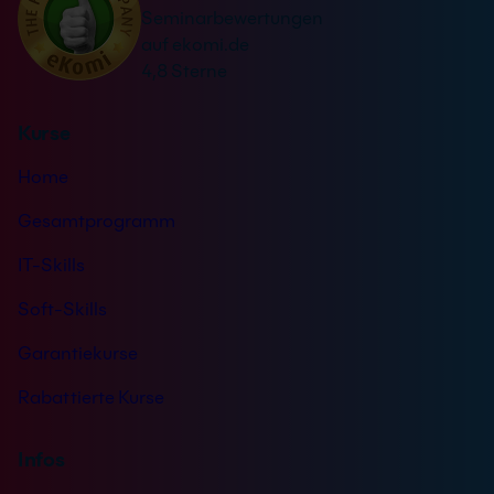
t
Seminarbewertungen
v
ä
auf ekomi.de
e
n
4,8 Sterne
:
d
n
Kurse
i
s
Home
*
Gesamtprogramm
IT-Skills
Soft-Skills
Garantiekurse
Rabattierte Kurse
Infos