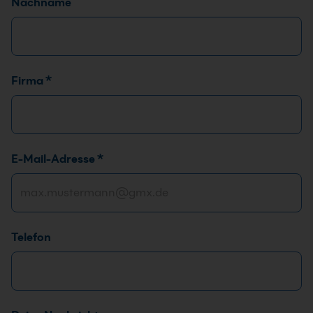
Nachname
Firma
*
E
E-Mail-Adresse
*
-
M
a
i
Telefon
l
-
A
d
r