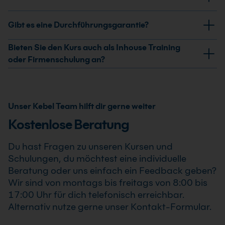
Präsenzseminar in einem der 21 Microsoft-
Schulungszentren oder als maßgeschneiderte Firmen-
Ja, nach erfolgreicher Teilnahme am Microsoft 365
Gibt es eine Durchführungsgarantie?
beziehungsweise Inhouse-Schulung teil.
Copilot Kurs: Excel Auswertungen und Daten verstehen
erhältst Du ein Teilnahmezertifikat. Dieses bestätigt
Ja, wir garantieren die Durchführung aller von uns
Bieten Sie den Kurs auch als Inhouse Training
Deine erweiterten Kenntnisse im professionellen
bestätigten Termine. Der Microsoft 365 Copilot Kurs:
oder Firmenschulung an?
Einsatz von Microsoft 365 Copilot Kurs: Excel
Excel Auswertungen und Daten verstehen findet auch
Ja, wir bieten den Microsoft 365 Copilot Kurs: Excel
Auswertungen und Daten verstehen .
bereits ab einem Teilnehmer statt, sodass Du Deine
Auswertungen und Daten verstehen als Inhouse
Weiterbildung sicher und zuverlässig planen kannst.
Training oder Firmenschulung an. Zusätzlich kann die
Unser Kebel Team hilft dir gerne weiter
Schulung auch als Online-Firmenschulung
Kostenlose Beratung
durchgeführt werden. Inhalte, Prozesse und
Schwerpunkte passen wir individuell an die
Du hast Fragen zu unseren Kursen und
Anforderungen Deines Unternehmens an.
Schulungen, du möchtest eine individuelle
Beratung oder uns einfach ein Feedback geben?
Wir sind von montags bis freitags von 8:00 bis
17:00 Uhr für dich telefonisch erreichbar.
Alternativ nutze gerne unser Kontakt-Formular.