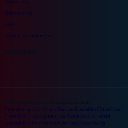
Impressum
Datenschutz
AGB
Cookie-Einstellungen
Social Media
21 Schulungszentren erwarten dich
Berlin
Bremen
Dortmund
Dresden
Düsseldorf
Erfurt
Essen
Frankfurt
Hamburg
Hannover
Koblenz
Köln
Krefeld
Leipzig
München
Münster
Nürnberg
Regensburg