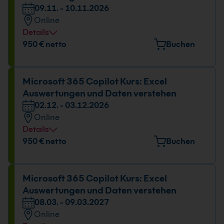
09.11. - 10.11.2026
Online
Details
Datum und Uhrzeit
950 € netto
Buchen
09.11. - 10.11.2026
09:00 - 16:00 Uhr
Microsoft 365 Copilot Kurs: Excel
Auswertungen und Daten verstehen
02.12. - 03.12.2026
Online
Details
Datum und Uhrzeit
950 € netto
Buchen
02.12. - 03.12.2026
09:00 - 16:00 Uhr
Microsoft 365 Copilot Kurs: Excel
Auswertungen und Daten verstehen
08.03. - 09.03.2027
Online