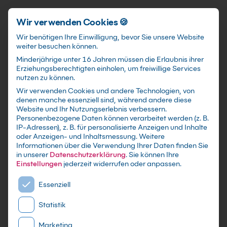
Schnellzugriff
Zum Hauptinhalt springen
Wir verwenden Cookies 🍪
Wir benötigen Ihre Einwilligung, bevor Sie unsere Website
weiter besuchen können.
Minderjährige unter 16 Jahren müssen die Erlaubnis ihrer
Erziehungsberechtigten einholen, um freiwillige Services
nutzen zu können.
Wir verwenden Cookies und andere Technologien, von
Microsoft 365 Copilot
denen manche essenziell sind, während andere diese
Website und Ihr Nutzungserlebnis verbessern.
Kurs: Excel Auswertungen
Personenbezogene Daten können verarbeitet werden (z. B.
IP-Adressen), z. B. für personalisierte Anzeigen und Inhalte
und Daten verstehen
oder Anzeigen- und Inhaltsmessung.
Weitere
Informationen über die Verwendung Ihrer Daten finden Sie
in unserer
Datenschutzerklärung
.
Sie können Ihre
mit Zertifikat als Live Online Training,
Einstellungen
jederzeit widerrufen oder anpassen.
Präsenzseminar in 21 Microsoft-
Es folgt eine Liste der Service-Gruppen, für die eine E
Schulungszentren sowie maßgeschneiderte
Essenziell
Firmen- oder Inhouse-Schulung für dein Team -
Statistik
Lerne und erweitere dein Wissen
Marketing