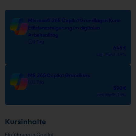
Microsoft 365 Copilot Grundlagen Kurs:
Effizienzsteigerung im digitalen
Arbeitsalltag
1 Tag
645 €
zzgl. MwSt. 19%
MS 365 Copilot Grundkurs
1 Tag
590 €
zzgl. MwSt. 19%
Kursinhalte
Einführung in Copilot