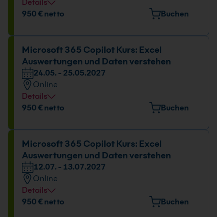
Details
Datum und Uhrzeit
950 € netto
Buchen
08.03. - 09.03.2027
09:00 - 16:00 Uhr
Microsoft 365 Copilot Kurs: Excel
Auswertungen und Daten verstehen
24.05. - 25.05.2027
Online
Details
Datum und Uhrzeit
950 € netto
Buchen
24.05. - 25.05.2027
09:00 - 16:00 Uhr
Microsoft 365 Copilot Kurs: Excel
Auswertungen und Daten verstehen
12.07. - 13.07.2027
Online
Details
Datum und Uhrzeit
950 € netto
Buchen