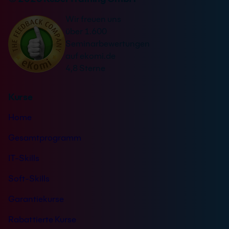
e
a
r
Wir freuen uns
t
s
über 1.600
i
t
Seminarbewertungen
v
ä
auf ekomi.de
e
n
4,8 Sterne
:
d
n
Kurse
i
s
Home
*
Gesamtprogramm
IT-Skills
Soft-Skills
Garantiekurse
Rabattierte Kurse