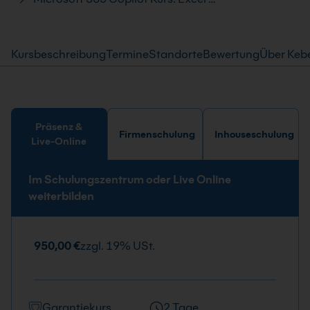
Kursbeschreibung
Termine
Standorte
Bewertung
Über Keb
Präsenz &
Firmenschulung
Inhouseschulung
Live-Online
Im Schulungszentrum oder Live Online
weiterbilden
950,00 €
zzgl. 19% USt.
Garantiekurs
2 Tage