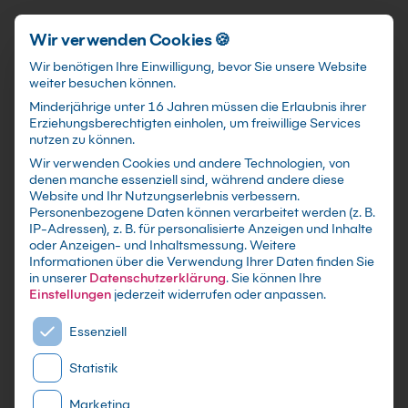
Schnellzugriff
Zum Hauptinhalt springen
Wir verwenden Cookies 🍪
Wir benötigen Ihre Einwilligung, bevor Sie unsere Website
weiter besuchen können.
Minderjährige unter 16 Jahren müssen die Erlaubnis ihrer
Erziehungsberechtigten einholen, um freiwillige Services
nutzen zu können.
Wir verwenden Cookies und andere Technologien, von
MS-4022-A Kurs:
denen manche essenziell sind, während andere diese
Website und Ihr Nutzungserlebnis verbessern.
Erweitern von Microsoft
Personenbezogene Daten können verarbeitet werden (z. B.
IP-Adressen), z. B. für personalisierte Anzeigen und Inhalte
365 Copilot in Copilot
oder Anzeigen- und Inhaltsmessung.
Weitere
Studio
Informationen über die Verwendung Ihrer Daten finden Sie
in unserer
Datenschutzerklärung
.
Sie können Ihre
Einstellungen
jederzeit widerrufen oder anpassen.
mit Zertifikat - Kurse zu festen Terminen sowie
Es folgt eine Liste der Service-Gruppen, für die eine E
Essenziell
individuelle Firmen -und Inhouse-Schulungen
nach Maß - Live Online oder in Präsenz lernen -
Statistik
In kleinen Gruppen oder im gezielten
Einzelcoaching
Marketing