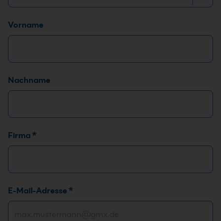
Name
*
Vorname
Nachname
Firma
*
E
E-Mail-Adresse
*
-
M