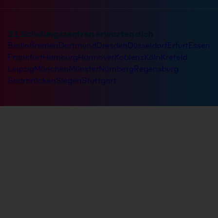
21 Schulungszentren erwarten dich
Berlin
Bremen
Dortmund
Dresden
Düsseldorf
Erfurt
Essen
Frankfurt
Hamburg
Hannover
Koblenz
Köln
Krefeld
Leipzig
München
Münster
Nürnberg
Regensburg
Saarbrücken
Siegen
Stuttgart