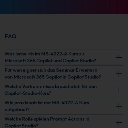
FAQ
Was lerne ich im MS-4022-A Kurs zu
Microsoft 365 Copilot und Copilot Studio?
Du lernst, wie du Microsoft 365 Copilot mit deklarativen
Für wen eignet sich das Seminar Erweitern
Agents in Copilot Studio erweiterst. Dazu gehören
von Microsoft 365 Copilot in Copilot Studio?
eigenes Wissen, Starter Prompts, Prompt Actions und
Das Seminar richtet sich an Personen, die Microsoft
Welche Vorkenntnisse brauche ich für den
Connector Actions für unternehmensspezifische
365 Copilot gezielt an eigene Geschäftsprozesse,
Copilot-Studio-Kurs?
Szenarien.
Wissensquellen und Services anbinden wollen. Es
Ein Grundverständnis von Microsoft 365 und Microsoft
Wie praxisnah ist der MS-4022-A Kurs
passt besonders für Teams, die Copilot Studio
365 Copilot erleichtert den Einstieg. Der Kurs
aufgebaut?
praxisnah einsetzen möchten.
konzentriert sich auf die praktische Arbeit mit
Der Kurs enthält praktische Übungen zum Erstellen
Welche Rolle spielen Prompt Actions in
deklarativen Agents, Wissen, Aktionen und
deklarativer Agents, zum Hinzufügen eigenen Wissens
Copilot Studio?