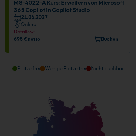
MS-4022-A Kurs: Erweitern von Microsoft
365 Copilot in Copilot Studio
21.06.2027
Online
Details
Datum und Uhrzeit
695 € netto
Buchen
21.06.2027
09:00 - 16:00 Uhr
Plätze frei
Wenige Plätze frei
Nicht buchbar