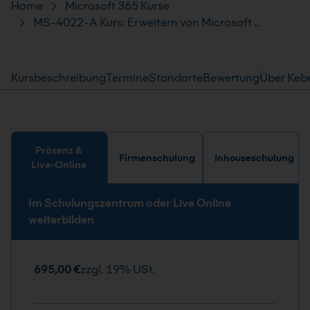
Pfad-Navigation
Home
Microsoft 365 Kurse
MS-4022-A Kurs: Erweitern von Microsoft …
Kursbeschreibung
Termine
Standorte
Bewertung
Über Keb
Präsenz &
Firmenschulung
Inhouseschulung
Live-Online
Im Schulungszentrum oder Live Online
weiterbilden
695,00 €
zzgl. 19% USt.