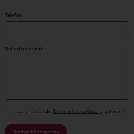
a
i
Telefon
l
-
A
d
r
Deine Nachricht
e
s
s
e
*
*
D
Ja, ich habe die
Datenschutzerklärung
gelesen
*
S
G
V
Nachricht absenden