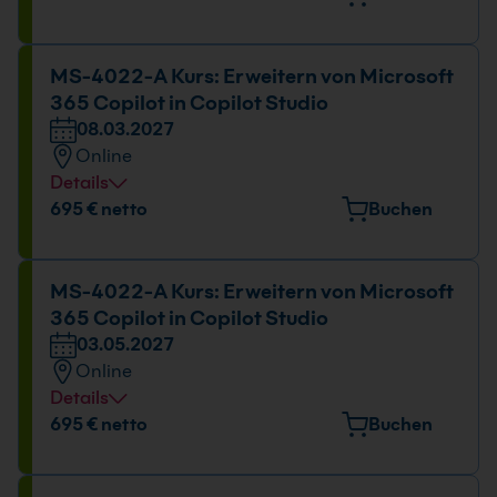
11.01.2027
09:00 - 16:00 Uhr
MS-4022-A Kurs: Erweitern von Microsoft
365 Copilot in Copilot Studio
08.03.2027
Online
Details
Datum und Uhrzeit
695 € netto
Buchen
08.03.2027
09:00 - 16:00 Uhr
MS-4022-A Kurs: Erweitern von Microsoft
365 Copilot in Copilot Studio
03.05.2027
Online
Details
Datum und Uhrzeit
695 € netto
Buchen
03.05.2027
09:00 - 16:00 Uhr