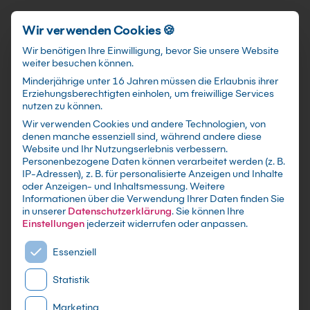
Schnellzugriff
Zum Hauptinhalt springen
Wir verwenden Cookies 🍪
Wir benötigen Ihre Einwilligung, bevor Sie unsere Website
weiter besuchen können.
Minderjährige unter 16 Jahren müssen die Erlaubnis ihrer
Erziehungsberechtigten einholen, um freiwillige Services
nutzen zu können.
Wir verwenden Cookies und andere Technologien, von
Microsoft 365 Kurs
denen manche essenziell sind, während andere diese
Website und Ihr Nutzungserlebnis verbessern.
Verwalten von SharePoint
Personenbezogene Daten können verarbeitet werden (z. B.
IP-Adressen), z. B. für personalisierte Anzeigen und Inhalte
und OneDrive
oder Anzeigen- und Inhaltsmessung.
Weitere
Informationen über die Verwendung Ihrer Daten finden Sie
in unserer
Datenschutzerklärung
.
Sie können Ihre
mit Zertifikat als Live Online Training,
Einstellungen
jederzeit widerrufen oder anpassen.
Präsenzseminar in IT-Schulungszentren sowie
Es folgt eine Liste der Service-Gruppen, für die eine E
maßgeschneiderte Firmen- oder Inhouse-
Essenziell
Schulung für dein Team - Lerne und erweitere
Statistik
dein Microsoft 365 Wissen
Marketing