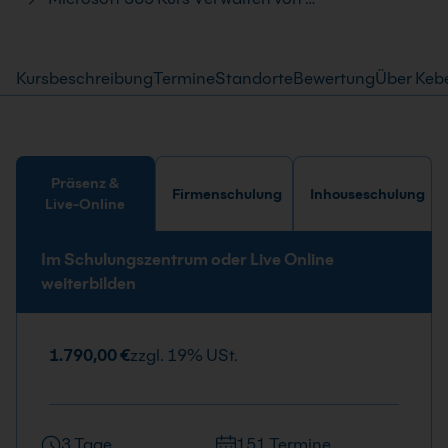
Kursbeschreibung
Termine
Standorte
Bewertung
Über Keb
Präsenz &
Firmenschulung
Inhouseschulung
Live-Online
Im Schulungszentrum oder Live Online
weiterbilden
1.790,00 €
zzgl. 19% USt.
3 Tage
151 Termine