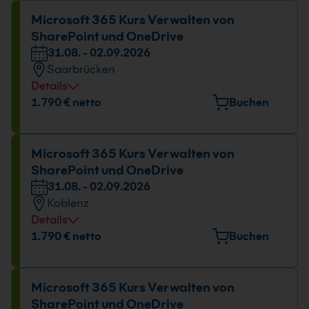
Datum und Uhrzeit
Microsoft 365 Kurs Verwalten von
SharePoint und OneDrive
31.08. - 02.09.2026
31.08. - 02.09.2026
09:00 - 16:00 Uhr
Saarbrücken
Details
Veranstaltungsort
1.790 € netto
Buchen
Nell-Breuning-Allee 8, 66115 Saarbrücken
Datum und Uhrzeit
Microsoft 365 Kurs Verwalten von
SharePoint und OneDrive
31.08. - 02.09.2026
31.08. - 02.09.2026
09:00 - 16:00 Uhr
Koblenz
Details
Veranstaltungsort
1.790 € netto
Buchen
Rudolf-Virchow-Straße 11, 56073 Koblenz
Datum und Uhrzeit
Microsoft 365 Kurs Verwalten von
SharePoint und OneDrive