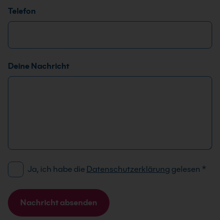
O
Telefon
-
E
i
n
v
Deine Nachricht
e
r
s
t
ä
n
d
n
D
Ja, ich habe die
Datenschutzerklärung
gelesen
*
i
S
s
G
E
V
Nachricht absenden
-
O
M