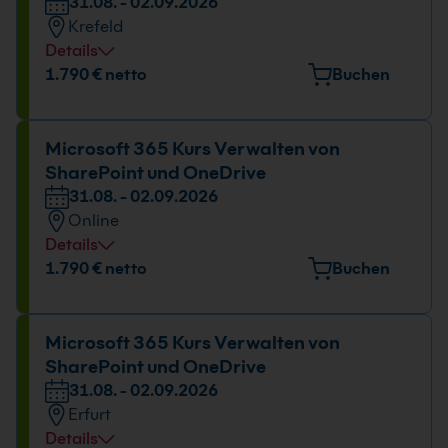
31.08. - 02.09.2026
Krefeld
Details
Veranstaltungsort
1.790 € netto
Buchen
Europark Fichtenhain A 15, 47807 Krefeld
Datum und Uhrzeit
Microsoft 365 Kurs Verwalten von
SharePoint und OneDrive
31.08. - 02.09.2026
31.08. - 02.09.2026
09:00 - 16:00 Uhr
Online
Details
Datum und Uhrzeit
1.790 € netto
Buchen
31.08. - 02.09.2026
09:00 - 16:00 Uhr
Microsoft 365 Kurs Verwalten von
SharePoint und OneDrive
31.08. - 02.09.2026
Erfurt
Details