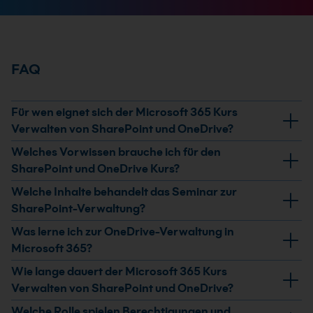
FAQ
Für wen eignet sich der Microsoft 365 Kurs
Verwalten von SharePoint und OneDrive?
Der Kurs richtet sich an Personen, die SharePoint und
Welches Vorwissen brauche ich für den
OneDrive in Microsoft 365 administrieren,
SharePoint und OneDrive Kurs?
konfigurieren oder im Unternehmen betreuen.
Du solltest die grundlegenden Funktionen von
Welche Inhalte behandelt das Seminar zur
Besonders relevant ist er für IT-Administrierende und
Microsoft 365-Diensten sicher verstehen und
SharePoint-Verwaltung?
Verantwortliche für Microsoft 365-Dienste.
allgemeine IT-Verfahren kennen, einschließlich
Du lernst, SharePoint-Sites in Microsoft 365 zu planen,
Was lerne ich zur OneDrive-Verwaltung in
PowerShell. Zusätzlich helfen Grundlagen in Active
zu konfigurieren und zu verwalten. Dazu gehören Site-
Microsoft 365?
Directory, Azure AD sowie mobiler Geräteverwaltung.
Berechtigungen, Freigaben, Sicherheit, Apps,
Der Kurs behandelt die Bereitstellung und Verwaltung
Wie lange dauert der Microsoft 365 Kurs
Benutzerprofile, verwaltete Metadaten und die Suche.
von OneDrive in Microsoft 365. Ein Schwerpunkt liegt
Verwalten von SharePoint und OneDrive?
auf Freigaben, Sicherheits-Einstellungen und der
Das Seminar dauert 3 Tage. In dieser Zeit bearbeitest
Welche Rolle spielen Berechtigungen und