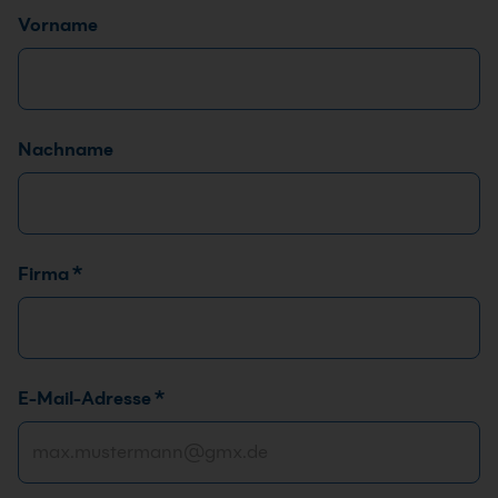
Name
*
Vorname
Nachname
D
Firma
*
e
i
n
e
E-Mail-Adresse
*
D
S
G
V