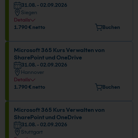
31.08. - 02.09.2026
31.08. - 02.09.2026
09:00 - 16:00 Uhr
Siegen
Details
Veranstaltungsort
1.790 € netto
Buchen
Martinshardt 5, 57074 Siegen
Datum und Uhrzeit
Microsoft 365 Kurs Verwalten von
SharePoint und OneDrive
31.08. - 02.09.2026
31.08. - 02.09.2026
09:00 - 16:00 Uhr
Hannover
Details
Veranstaltungsort
1.790 € netto
Buchen
Freundallee 13a, 30173 Hannover
Datum und Uhrzeit
Microsoft 365 Kurs Verwalten von
SharePoint und OneDrive
31.08. - 02.09.2026
31.08. - 02.09.2026
09:00 - 16:00 Uhr
Stuttgart