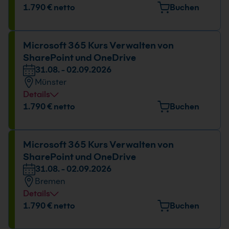
Veranstaltungsort
1.790 € netto
Buchen
Maximilian-Welsch-Straße 2A, 99084 Erfurt
Datum und Uhrzeit
Microsoft 365 Kurs Verwalten von
SharePoint und OneDrive
31.08. - 02.09.2026
31.08. - 02.09.2026
09:00 - 16:00 Uhr
Münster
Details
Veranstaltungsort
1.790 € netto
Buchen
Gropiusstr. 7, 48163 Münster
Datum und Uhrzeit
Microsoft 365 Kurs Verwalten von
SharePoint und OneDrive
31.08. - 02.09.2026
31.08. - 02.09.2026
09:00 - 16:00 Uhr
Bremen
Details
Veranstaltungsort
1.790 € netto
Buchen
Mary-Somerville-Straße 12, 28359 Bremen