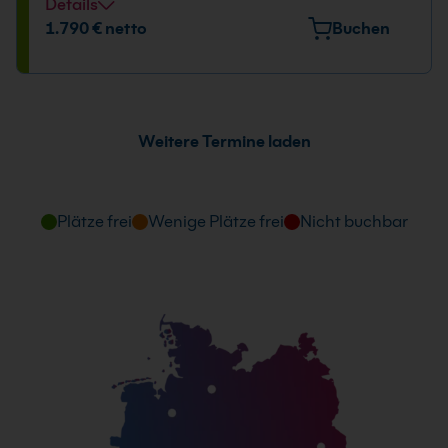
Details
Veranstaltungsort
1.790 € netto
Buchen
Tübinger Straße 7, 70178 Stuttgart
Datum und Uhrzeit
31.08. - 02.09.2026
Weitere Termine laden
09:00 - 16:00 Uhr
Plätze frei
Wenige Plätze frei
Nicht buchbar