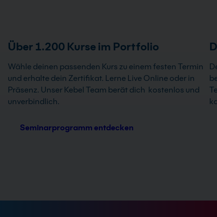
Über 1.200 Kurse im Portfolio
D
Wähle deinen passenden Kurs zu einem festen Termin
De
und erhalte dein Zertifikat. Lerne Live Online oder in
be
Präsenz. Unser Kebel Team berät dich kostenlos und
Te
unverbindlich.
ka
Seminarprogramm entdecken