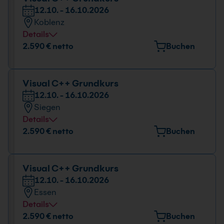
12.10. - 16.10.2026
12.10. - 16.10.2026
Koblenz
09:00 - 16:00 Uhr
Details
Veranstaltungsort
2.590 € netto
Buchen
Rudolf-Virchow-Straße 11, 56073 Koblenz
Datum und Uhrzeit
Visual C++ Grundkurs
12.10. - 16.10.2026
12.10. - 16.10.2026
Siegen
09:00 - 16:00 Uhr
Details
Veranstaltungsort
2.590 € netto
Buchen
Martinshardt 5, 57074 Siegen
Datum und Uhrzeit
Visual C++ Grundkurs
12.10. - 16.10.2026
12.10. - 16.10.2026
Essen
09:00 - 16:00 Uhr
Details
Veranstaltungsort
2.590 € netto
Buchen