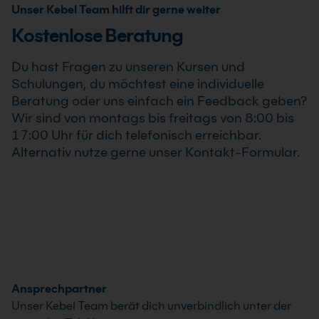
Schulung auch als Online-Firmenschulung
Unser Kebel Team hilft dir gerne weiter
durchgeführt werden. Inhalte, Prozesse und
Kostenlose Beratung
Schwerpunkte passen wir individuell an die
Anforderungen Deines Unternehmens an.
Du hast Fragen zu unseren Kursen und
Schulungen, du möchtest eine individuelle
Beratung oder uns einfach ein Feedback geben?
Wir sind von montags bis freitags von 8:00 bis
17:00 Uhr für dich telefonisch erreichbar.
Alternativ nutze gerne unser Kontakt-Formular.
Ansprechpartner
Unser Kebel Team berät dich unverbindlich unter der