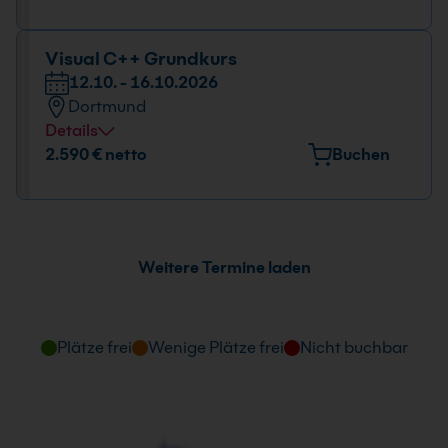
Huyssenallee 82-88, 45128 Essen
Datum und Uhrzeit
Visual C++ Grundkurs
12.10. - 16.10.2026
12.10. - 16.10.2026
Dortmund
09:00 - 16:00 Uhr
Details
Veranstaltungsort
2.590 € netto
Buchen
Europaplatz 11, 44269 Dortmund
Datum und Uhrzeit
12.10. - 16.10.2026
Weitere Termine laden
09:00 - 16:00 Uhr
Plätze frei
Wenige Plätze frei
Nicht buchbar