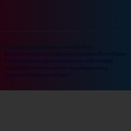
21 Schulungszentren erwarten dich
Berlin
Bremen
Dortmund
Dresden
Düsseldorf
Erfurt
Essen
Frankfurt
Hamburg
Hannover
Koblenz
Köln
Krefeld
Leipzig
München
Münster
Nürnberg
Regensburg
Saarbrücken
Siegen
Stuttgart