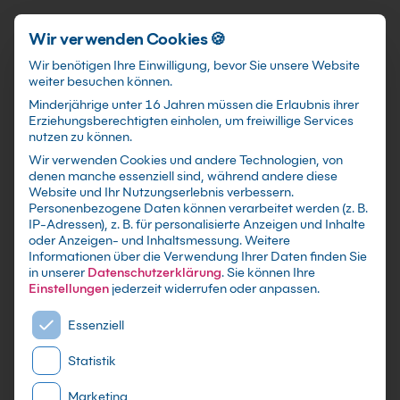
Schnellzugriff
Zum Hauptinhalt springen
Wir verwenden Cookies 🍪
Wir benötigen Ihre Einwilligung, bevor Sie unsere Website
weiter besuchen können.
Minderjährige unter 16 Jahren müssen die Erlaubnis ihrer
Erziehungsberechtigten einholen, um freiwillige Services
nutzen zu können.
Wir verwenden Cookies und andere Technologien, von
Visual C++ Grundkurs
denen manche essenziell sind, während andere diese
Website und Ihr Nutzungserlebnis verbessern.
Personenbezogene Daten können verarbeitet werden (z. B.
mit Zertifikat als Live Online Training,
IP-Adressen), z. B. für personalisierte Anzeigen und Inhalte
Präsenzseminar in IT-Schulungszentren sowie
oder Anzeigen- und Inhaltsmessung.
Weitere
Informationen über die Verwendung Ihrer Daten finden Sie
maßgeschneiderte Firmen- oder Inhouse-
in unserer
Datenschutzerklärung
.
Sie können Ihre
Schulung für dein Team - Lerne und erweitere
Einstellungen
jederzeit widerrufen oder anpassen.
dein C++ Wissen
Es folgt eine Liste der Service-Gruppen, für die eine E
Essenziell
Statistik
Marketing