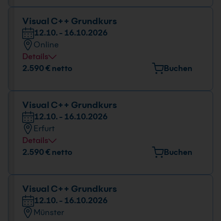
Europark Fichtenhain A 15, 47807 Krefeld
Datum und Uhrzeit
Visual C++ Grundkurs
12.10. - 16.10.2026
12.10. - 16.10.2026
Online
09:00 - 16:00 Uhr
Details
Datum und Uhrzeit
2.590 € netto
Buchen
12.10. - 16.10.2026
09:00 - 16:00 Uhr
Visual C++ Grundkurs
12.10. - 16.10.2026
Erfurt
Details
Veranstaltungsort
2.590 € netto
Buchen
Maximilian-Welsch-Straße 2A, 99084 Erfurt
Datum und Uhrzeit
Visual C++ Grundkurs
12.10. - 16.10.2026
12.10. - 16.10.2026
Münster
09:00 - 16:00 Uhr