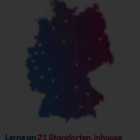
Lerne an
21
Standorten, inhouse