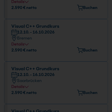
Details
Veranstaltungsort
2.590 € netto
Buchen
Gropiusstr. 7, 48163 Münster
Datum und Uhrzeit
Visual C++ Grundkurs
12.10. - 16.10.2026
12.10. - 16.10.2026
Bremen
09:00 - 16:00 Uhr
Details
Veranstaltungsort
2.590 € netto
Buchen
Mary-Somerville-Straße 12, 28359 Bremen
Datum und Uhrzeit
Visual C++ Grundkurs
12.10. - 16.10.2026
12.10. - 16.10.2026
Saarbrücken
09:00 - 16:00 Uhr
Details
Veranstaltungsort
2.590 € netto
Buchen
Nell-Breuning-Allee 8, 66115 Saarbrücken
Datum und Uhrzeit
Visual C++ Grundkurs