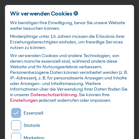
Schnellzugriff
Zum Hauptinhalt springen
Wir verwenden Cookies 🍪
Wir benötigen Ihre Einwilligung, bevor Sie unsere Website
weiter besuchen können.
Minderjährige unter 16 Jahren müssen die Erlaubnis ihrer
Erziehungsberechtigten einholen, um freiwillige Services
nutzen zu können.
Wir verwenden Cookies und andere Technologien, von
Visual C++ Aufbaukurs
denen manche essenziell sind, während andere diese
Website und Ihr Nutzungserlebnis verbessern.
Personenbezogene Daten können verarbeitet werden (z. B.
mit Zertifikat als Live Online Training,
IP-Adressen), z. B. für personalisierte Anzeigen und Inhalte
Präsenzseminar in IT-Schulungszentren sowie
oder Anzeigen- und Inhaltsmessung.
Weitere
Informationen über die Verwendung Ihrer Daten finden Sie
maßgeschneiderte Firmen- oder Inhouse-
in unserer
Datenschutzerklärung
.
Sie können Ihre
Schulung für dein Team - Lerne und erweitere
Einstellungen
jederzeit widerrufen oder anpassen.
dein C++ Wissen
Es folgt eine Liste der Service-Gruppen, für die eine E
Essenziell
Statistik
Marketing