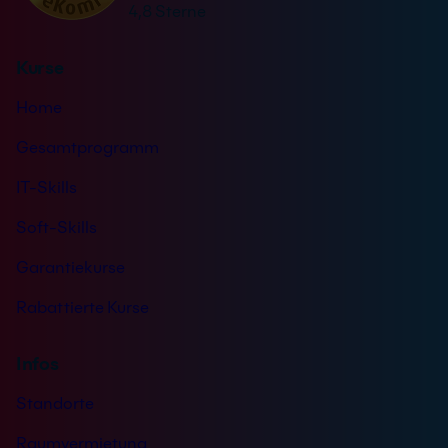
4,8 Sterne
:
d
n
Kurse
i
s
Home
*
Gesamtprogramm
IT-Skills
Soft-Skills
Garantiekurse
Rabattierte Kurse
Infos
Standorte
Raumvermietung