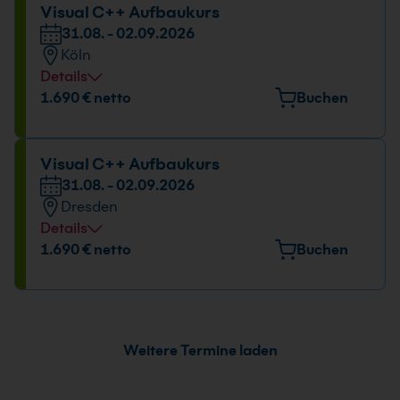
Datum und Uhrzeit
Visual C++ Aufbaukurs
31.08. - 02.09.2026
31.08. - 02.09.2026
Köln
09:00 - 16:00 Uhr
Details
Veranstaltungsort
1.690 € netto
Buchen
Kölner Str. 265, 51149 Köln
Datum und Uhrzeit
Visual C++ Aufbaukurs
31.08. - 02.09.2026
31.08. - 02.09.2026
Dresden
09:00 - 16:00 Uhr
Details
Veranstaltungsort
1.690 € netto
Buchen
Könneritzstr. 31, 01067 Dresden
Datum und Uhrzeit
31.08. - 02.09.2026
Weitere Termine laden
09:00 - 16:00 Uhr