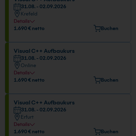
31.08. - 02.09.2026
Krefeld
Details
Veranstaltungsort
1.690 € netto
Buchen
Europark Fichtenhain A 15, 47807 Krefeld
Datum und Uhrzeit
Visual C++ Aufbaukurs
31.08. - 02.09.2026
31.08. - 02.09.2026
Online
09:00 - 16:00 Uhr
Details
Datum und Uhrzeit
1.690 € netto
Buchen
31.08. - 02.09.2026
09:00 - 16:00 Uhr
Visual C++ Aufbaukurs
31.08. - 02.09.2026
Erfurt
Details
Veranstaltungsort
1.690 € netto
Buchen