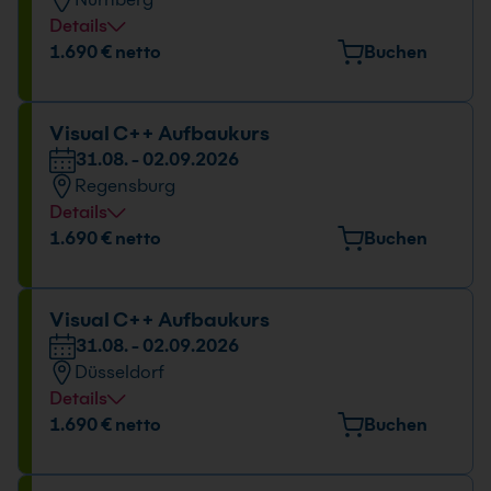
09:00 - 16:00 Uhr
Details
Veranstaltungsort
1.690 € netto
Buchen
Emmericher Str. 17, 90411 Nürnberg
Datum und Uhrzeit
Visual C++ Aufbaukurs
31.08. - 02.09.2026
31.08. - 02.09.2026
Regensburg
09:00 - 16:00 Uhr
Details
Veranstaltungsort
1.690 € netto
Buchen
Bayernstr. 10, 93128 Regenstauf
Datum und Uhrzeit
Visual C++ Aufbaukurs
31.08. - 02.09.2026
31.08. - 02.09.2026
Düsseldorf
09:00 - 16:00 Uhr
Details
Veranstaltungsort
1.690 € netto
Buchen
Hansaallee 249, 40549 Düsseldorf