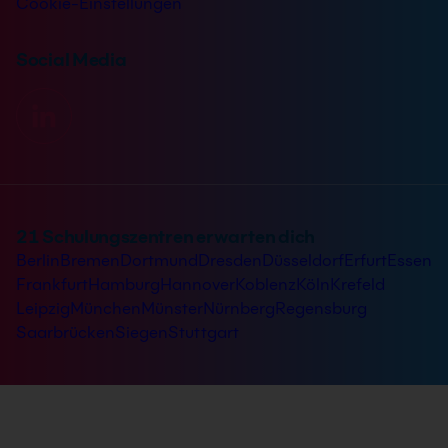
Cookie-Einstellungen
Social Media
21 Schulungszentren erwarten dich
Berlin
Bremen
Dortmund
Dresden
Düsseldorf
Erfurt
Essen
Frankfurt
Hamburg
Hannover
Koblenz
Köln
Krefeld
Leipzig
München
Münster
Nürnberg
Regensburg
Saarbrücken
Siegen
Stuttgart