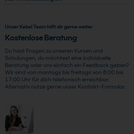
auch bereits ab einem Teilnehmer statt, sodass Du
Ja, wir bieten den Visual C++ Aufbaukurs als Inhouse
Deine Weiterbildung sicher und zuverlässig planen
Training oder Firmenschulung an. Zusätzlich kann die
kannst.
Schulung auch als Online-Firmenschulung
Unser Kebel Team hilft dir gerne weiter
durchgeführt werden. Inhalte, Prozesse und
Kostenlose Beratung
Schwerpunkte passen wir individuell an die
Anforderungen Deines Unternehmens an.
Du hast Fragen zu unseren Kursen und
Schulungen, du möchtest eine individuelle
Beratung oder uns einfach ein Feedback geben?
Wir sind von montags bis freitags von 8:00 bis
17:00 Uhr für dich telefonisch erreichbar.
Alternativ nutze gerne unser Kontakt-Formular.