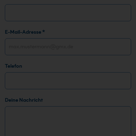
*
E-Mail-Adresse
*
*
F
i
r
Telefon
m
a
Deine Nachricht