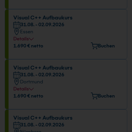
Maximilian-Welsch-Straße 2A, 99084 Erfurt
Datum und Uhrzeit
Visual C++ Aufbaukurs
31.08. - 02.09.2026
31.08. - 02.09.2026
Essen
09:00 - 16:00 Uhr
Details
Veranstaltungsort
1.690 € netto
Buchen
Huyssenallee 82-88, 45128 Essen
Datum und Uhrzeit
Visual C++ Aufbaukurs
31.08. - 02.09.2026
31.08. - 02.09.2026
Dortmund
09:00 - 16:00 Uhr
Details
Veranstaltungsort
1.690 € netto
Buchen
Europaplatz 11, 44269 Dortmund
Datum und Uhrzeit
Visual C++ Aufbaukurs
31.08. - 02.09.2026
31.08. - 02.09.2026
Nürnberg