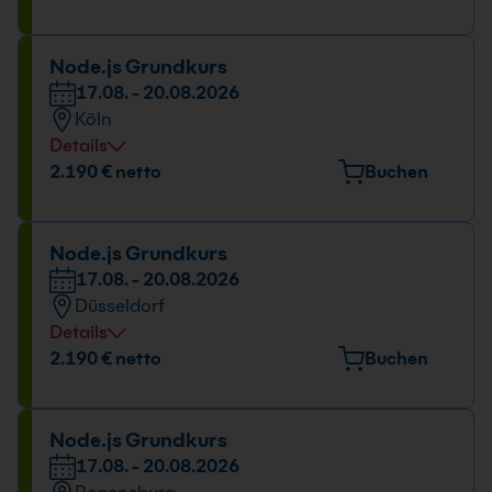
Könneritzstr. 31, 01067 Dresden
Datum und Uhrzeit
Node.js Grundkurs
17.08. - 20.08.2026
17.08. - 20.08.2026
Köln
09:00 - 16:00 Uhr
Details
Veranstaltungsort
2.190 € netto
Buchen
Kölner Str. 265, 51149 Köln
Datum und Uhrzeit
Node.js Grundkurs
17.08. - 20.08.2026
17.08. - 20.08.2026
Düsseldorf
09:00 - 16:00 Uhr
Details
Veranstaltungsort
2.190 € netto
Buchen
Hansaallee 249, 40549 Düsseldorf
Datum und Uhrzeit
Node.js Grundkurs
17.08. - 20.08.2026
17.08. - 20.08.2026