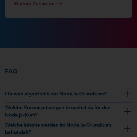
Weitere Kursinfos
FAQ
Für wen eignet sich der Node.js-Grundkurs?
Der Kurs richtet sich an Web-Entwicklerinnen und
Welche Voraussetzungen brauchst du für den
Web-Entwickler, App-Entwicklerinnen und App-
Node.js-Kurs?
Entwickler sowie API-Entwicklerinnen und API-
Du brauchst sichere JavaScript-Kenntnisse sowie
Welche Inhalte werden im Node.js-Grundkurs
Entwickler, die serverseitige Anwendungen mit Node.js
HTML- und CSS-Kenntnisse. Erfahrung in der Web-
behandelt?
entwickeln möchten. Erfahrung in einer anderen