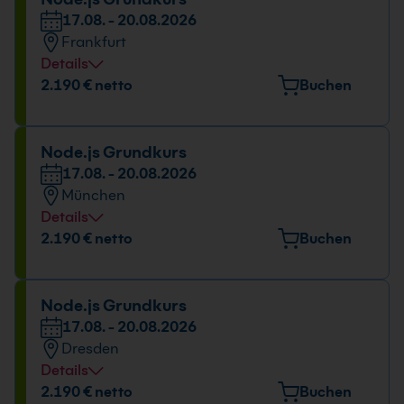
17.08. - 20.08.2026
17.08. - 20.08.2026
Frankfurt
09:00 - 16:00 Uhr
Details
Veranstaltungsort
2.190 € netto
Buchen
Berner Straße 51, 60437 Frankfurt
Datum und Uhrzeit
Node.js Grundkurs
17.08. - 20.08.2026
17.08. - 20.08.2026
München
09:00 - 16:00 Uhr
Details
Veranstaltungsort
2.190 € netto
Buchen
Elektrastr. 6a, 81925 München
Datum und Uhrzeit
Node.js Grundkurs
17.08. - 20.08.2026
17.08. - 20.08.2026
Dresden
09:00 - 16:00 Uhr
Details
Veranstaltungsort
2.190 € netto
Buchen