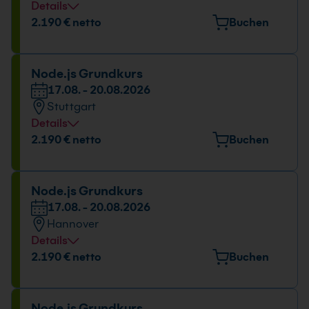
Details
Veranstaltungsort
2.190 € netto
Buchen
Stresemannstraße 78, 10963 Berlin
Datum und Uhrzeit
Node.js Grundkurs
17.08. - 20.08.2026
17.08. - 20.08.2026
Stuttgart
09:00 - 16:00 Uhr
Details
Veranstaltungsort
2.190 € netto
Buchen
Tübinger Straße 7, 70178 Stuttgart
Datum und Uhrzeit
Node.js Grundkurs
17.08. - 20.08.2026
17.08. - 20.08.2026
Hannover
09:00 - 16:00 Uhr
Details
Veranstaltungsort
2.190 € netto
Buchen
Freundallee 13a, 30173 Hannover
Datum und Uhrzeit
Node.js Grundkurs