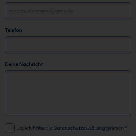
-
E
i
n
Telefon
v
e
r
s
t
Deine Nachricht
ä
n
d
n
i
s
D
Ja, ich habe die
Datenschutzerklärung
gelesen
*
S