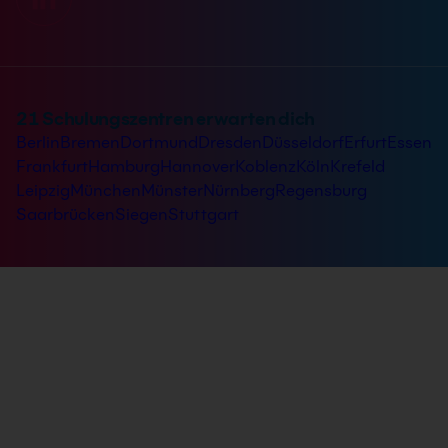
21 Schulungszentren erwarten dich
Berlin
Bremen
Dortmund
Dresden
Düsseldorf
Erfurt
Essen
Frankfurt
Hamburg
Hannover
Koblenz
Köln
Krefeld
Leipzig
München
Münster
Nürnberg
Regensburg
Saarbrücken
Siegen
Stuttgart