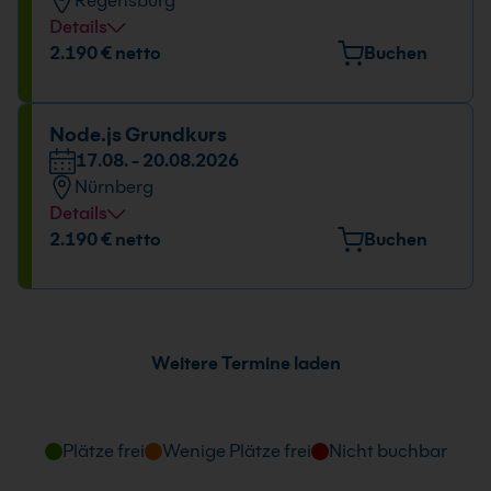
Regensburg
09:00 - 16:00 Uhr
Details
Veranstaltungsort
2.190 € netto
Buchen
Bayernstr. 10, 93128 Regenstauf
Datum und Uhrzeit
Node.js Grundkurs
17.08. - 20.08.2026
17.08. - 20.08.2026
Nürnberg
09:00 - 16:00 Uhr
Details
Veranstaltungsort
2.190 € netto
Buchen
Emmericher Str. 17, 90411 Nürnberg
Datum und Uhrzeit
17.08. - 20.08.2026
Weitere Termine laden
09:00 - 16:00 Uhr
Plätze frei
Wenige Plätze frei
Nicht buchbar