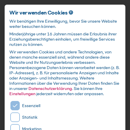
Schnellzugriff
Zum Hauptinhalt springen
Wir verwenden Cookies 🍪
Wir benötigen Ihre Einwilligung, bevor Sie unsere Website
weiter besuchen können.
Minderjährige unter 16 Jahren müssen die Erlaubnis ihrer
Erziehungsberechtigten einholen, um freiwillige Services
nutzen zu können.
Wir verwenden Cookies und andere Technologien, von
Node.js Grundkurs
denen manche essenziell sind, während andere diese
Website und Ihr Nutzungserlebnis verbessern.
Personenbezogene Daten können verarbeitet werden (z. B.
mit Zertifikat als Live Online Training,
IP-Adressen), z. B. für personalisierte Anzeigen und Inhalte
Präsenzseminar in IT-Schulungszentren sowie
oder Anzeigen- und Inhaltsmessung.
Weitere
Informationen über die Verwendung Ihrer Daten finden Sie
maßgeschneiderte Firmen- oder Inhouse-
in unserer
Datenschutzerklärung
.
Sie können Ihre
Schulung für dein Team - Lerne und erweitere
Einstellungen
jederzeit widerrufen oder anpassen.
dein Java Wissen
Es folgt eine Liste der Service-Gruppen, für die eine E
Essenziell
Statistik
Marketing