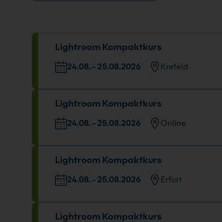
Lightroom Kompaktkurs
24.08. - 25.08.2026
Krefeld
Veranstaltungsort
D
Lightroom Kompaktkurs
Europark Fichtenhain A 15, 47807 Krefeld
24
09
24.08. - 25.08.2026
Online
Datum und Uhrzeit
Lightroom Kompaktkurs
24.08. - 25.08.2026
09:00 - 16:00 Uhr
24.08. - 25.08.2026
Erfurt
Veranstaltungsort
Lightroom Kompaktkurs
Maximilian-Welsch-Straße 2A, 99084 Erfurt