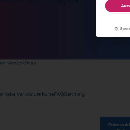
rmen- oder Inhouse-Schulung für dein
Ausw
Spra
oom Kompaktkurs
r Kebel
Verwandte Kurse
FAQ
Beratung
Präsenz & Live-