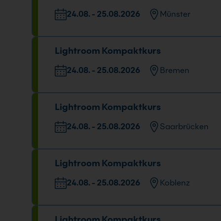
24.08. - 25.08.2026
Münster
Veranstaltungsort
Datum und Uh
Lightroom Kompaktkurs
Gropiusstr. 7, 48163 Münster
24.08. - 25.08.
09:00 - 16:00 U
24.08. - 25.08.2026
Bremen
Veranstaltungsort
Lightroom Kompaktkurs
Mary-Somerville-Straße 12, 28359 Bremen
24.08. - 25.08.2026
Saarbrücken
Veranstaltungsort
D
Lightroom Kompaktkurs
Nell-Breuning-Allee 8, 66115 Saarbrücken
2
0
24.08. - 25.08.2026
Koblenz
Veranstaltungsort
D
Lightroom Kompaktkurs