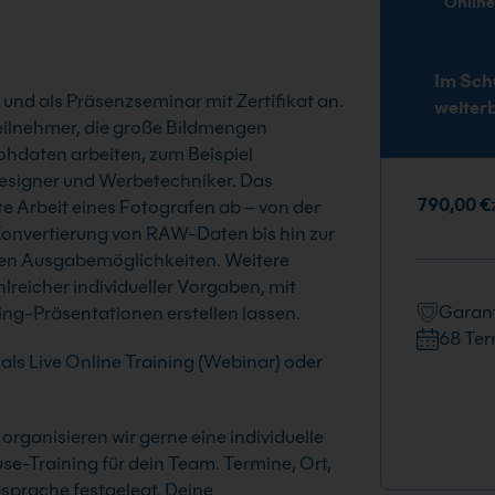
Onlin
Im Sch
 und als Präsenzseminar mit Zertifikat an.
weiter
eilnehmer, die große Bildmengen
ohdaten arbeiten, zum Beispiel
 Designer und Werbetechniker. Das
790,00 €
Arbeit eines Fotografen ab – von der
 Konvertierung von RAW-Daten bis hin zur
nen Ausgabemöglichkeiten. Weitere
reicher individueller Vorgaben, mit
Garant
ting-Präsentationen erstellen lassen.
68 Ter
als Live Online Training (Webinar) oder
rganisieren wir gerne eine individuelle
e-Training für dein Team. Termine, Ort,
bsprache festgelegt. Deine