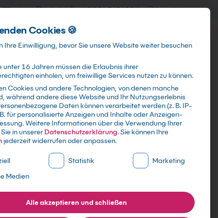
training@kebel.de
+49 231 5191986
Anmelden
enden Cookies 🍪
Info & Services
Kontakt
 Ihre Einwilligung, bevor Sie unsere Website weiter besuchen
 unter 16 Jahren müssen die Erlaubnis ihrer
echtigten einholen, um freiwillige Services nutzen zu können.
en Cookies und andere Technologien, von denen manche
ind, während andere diese Website und Ihr Nutzungserlebnis
Suchen
ersonenbezogene Daten können verarbeitet werden (z. B. IP-
 B. für personalisierte Anzeigen und Inhalte oder Anzeigen-
essung.
Weitere Informationen über die Verwendung Ihrer
Sie in unserer
Datenschutzerklärung
.
Sie können Ihre
n
jederzeit widerrufen oder anpassen.
ne Liste der Service-Gruppen, für die eine Einwilligung erte
iell
Statistik
Marketing
ne Medien
Alle akzeptieren und schließen