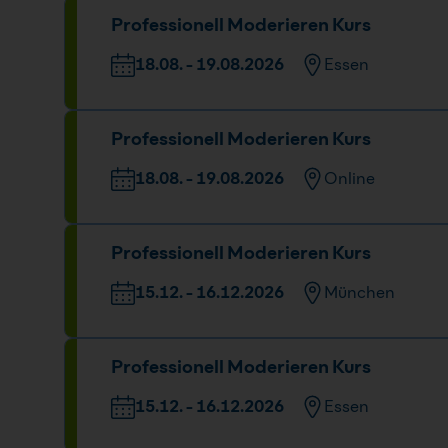
Professionell Moderieren Kurs
Elektrastr. 6a, 81925 München
18.08. - 19.0
09:00 - 16:00
18.08. - 19.08.2026
Essen
Veranstaltungsort
Datum un
Professionell Moderieren Kurs
Huyssenallee 82-88, 45128 Essen
18.08. - 1
09:00 - 16
18.08. - 19.08.2026
Online
Datum und Uhrzeit
Professionell Moderieren Kurs
18.08. - 19.08.2026
09:00 - 16:00 Uhr
15.12. - 16.12.2026
München
Veranstaltungsort
Datum und U
Professionell Moderieren Kurs
Elektrastr. 6a, 81925 München
15.12. - 16.1
09:00 - 16:00
15.12. - 16.12.2026
Essen