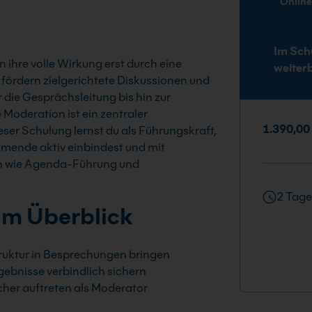
Onlin
Im Sch
ihre volle Wirkung erst durch eine
weiter
z, fördern zielgerichtete Diskussionen und
 die Gesprächsleitung bis hin zur
oderation ist ein zentraler
1.390,00
eser Schulung lernst du als Führungskraft,
hmende aktiv einbindest und mit
n wie Agenda-Führung und
2 Tage
im Überblick
ruktur in Besprechungen bringen
gebnisse verbindlich sichern
cher auftreten als Moderator