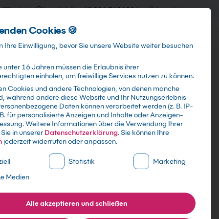
training@kebel.de
+49 231 5191986
Anmelden
enden Cookies 🍪
Info & Services
Kontakt
 Ihre Einwilligung, bevor Sie unsere Website weiter besuchen
 unter 16 Jahren müssen die Erlaubnis ihrer
echtigten einholen, um freiwillige Services nutzen zu können.
en Cookies und andere Technologien, von denen manche
ind, während andere diese Website und Ihr Nutzungserlebnis
Suchen
ersonenbezogene Daten können verarbeitet werden (z. B. IP-
 B. für personalisierte Anzeigen und Inhalte oder Anzeigen-
essung.
Weitere Informationen über die Verwendung Ihrer
Sie in unserer
Datenschutzerklärung
.
Sie können Ihre
n
jederzeit widerrufen oder anpassen.
ne Liste der Service-Gruppen, für die eine Einwilligung erte
iell
Statistik
Marketing
ne Medien
Alle akzeptieren und schließen