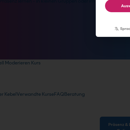
Präsenz lernen - In kleinen Gruppen oder im
Ausw
Spra
ell Moderieren Kurs
r Kebel
Verwandte Kurse
FAQ
Beratung
Präsenz & Live-