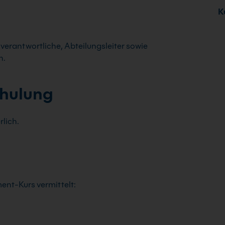
Ku
tverantwortliche, Abteilungsleiter sowie
n.
chulung
rlich.
nt-Kurs vermittelt: