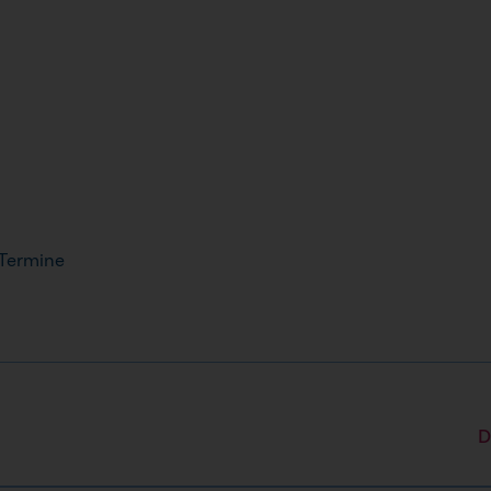
 Termine
D
hrzeit