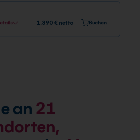
1.390 € netto
etails
Buchen
e an
21
ndorten,