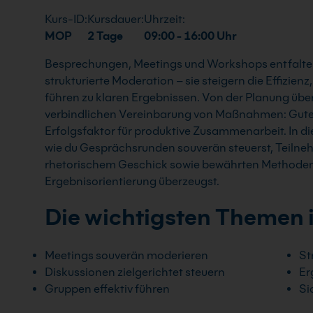
Kurs-ID:
Kursdauer:
Uhrzeit:
MOP
2 Tage
09:00 - 16:00 Uhr
Besprechungen, Meetings und Workshops entfalten 
strukturierte Moderation – sie steigern die Effizien
führen zu klaren Ergebnissen. Von der Planung über
verbindlichen Vereinbarung von Maßnahmen: Gute M
Erfolgsfaktor für produktive Zusammenarbeit. In di
wie du Gesprächsrunden souverän steuerst, Teilne
rhetorischem Geschick sowie bewährten Methode
Ergebnisorientierung überzeugst.
Die wichtigsten Themen 
Meetings souverän moderieren
St
Diskussionen zielgerichtet steuern
Er
Gruppen effektiv führen
Si