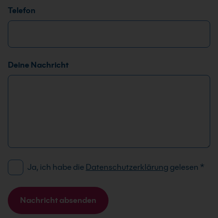
L
Telefon
a
y
o
u
t
Deine Nachricht
T
e
l
e
f
o
n
D
Ja, ich habe die
Datenschutzerklärung
gelesen
*
S
G
V
Nachricht absenden
O