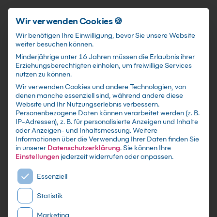
Schnellzugriff
Zum Hauptinhalt springen
Wir verwenden Cookies 🍪
Wir benötigen Ihre Einwilligung, bevor Sie unsere Website
weiter besuchen können.
Minderjährige unter 16 Jahren müssen die Erlaubnis ihrer
Erziehungsberechtigten einholen, um freiwillige Services
nutzen zu können.
Wir verwenden Cookies und andere Technologien, von
SAP® Zusätzliche Themen
denen manche essenziell sind, während andere diese
Website und Ihr Nutzungserlebnis verbessern.
der Lagerverwaltung
Personenbezogene Daten können verarbeitet werden (z. B.
IP-Adressen), z. B. für personalisierte Anzeigen und Inhalte
Kompaktkurs
oder Anzeigen- und Inhaltsmessung.
Weitere
Informationen über die Verwendung Ihrer Daten finden Sie
in unserer
Datenschutzerklärung
.
Sie können Ihre
Individuelle Firmen-und Inhouseschulungen
Einstellungen
jederzeit widerrufen oder anpassen.
nach Maß - Live Online oder in Präsenz lernen -
Es folgt eine Liste der Service-Gruppen, für die eine E
In kleinen Gruppen oder im gezielten
Essenziell
Einzelcoaching
Statistik
Marketing