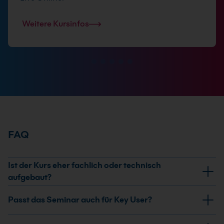
Weitere Kursinfos
FAQ
Ist der Kurs eher fachlich oder technisch
aufgebaut?
Der Kurs ist fachlich-praktisch aufgebaut. Du verstehst
Passt das Seminar auch für Key User?
die Funktionen im SAP® System, aber immer mit Blick
auf reale Lagerprozesse und deren saubere Abbildung.
Ja. Das Seminar ist sehr gut für Key User geeignet, die