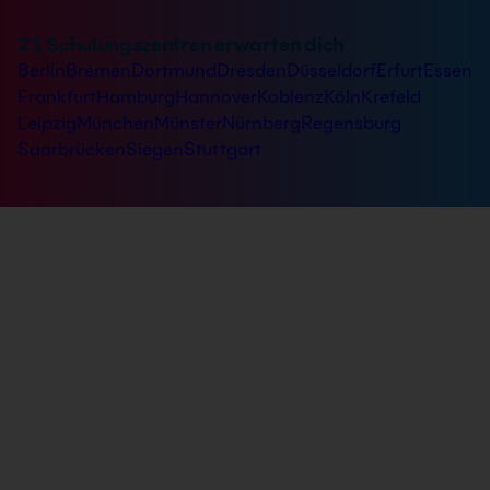
21 Schulungszentren erwarten dich
Berlin
Bremen
Dortmund
Dresden
Düsseldorf
Erfurt
Essen
Frankfurt
Hamburg
Hannover
Koblenz
Köln
Krefeld
Leipzig
München
Münster
Nürnberg
Regensburg
Saarbrücken
Siegen
Stuttgart