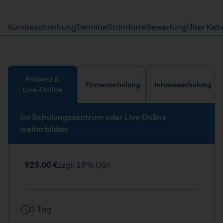
Kursbeschreibung
Termine
Standorte
Bewertung
Über Keb
Präsenz &
Firmenschulung
Inhouseschulung
Live-Online
Im Schulungszentrum oder Live Online
weiterbilden
925,00 €
zzgl. 19% USt.
1 Tag