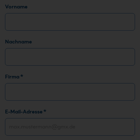
Name
*
Vorname
Nachname
N
Firma
*
a
c
h
r
E-Mail-Adresse
*
i
c
h
t