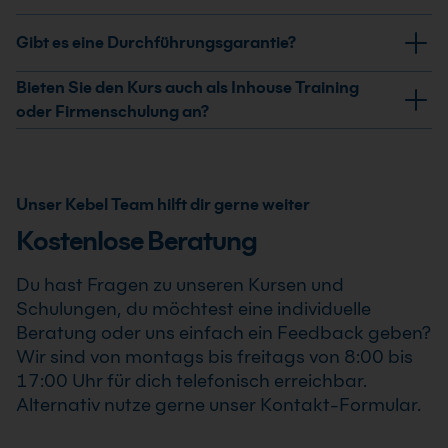
Freigaben. Außerdem geht es um Bias-Risiken,
Ja, nach erfolgreicher Teilnahme am Amazon AWS
Gibt es eine Durchführungsgarantie?
Qualitätsprüfung und Human-in-the-Loop-Prozesse.
Rekognition Kurs: Bild- und Videoanalyse die
funktioniert erhältst Du ein Teilnahmezertifikat. Dieses
Ja, wir garantieren die Durchführung aller von uns
Bieten Sie den Kurs auch als Inhouse Training
bestätigt Deine erweiterten Kenntnisse im
bestätigten Termine. Der Amazon AWS Rekognition
oder Firmenschulung an?
professionellen Einsatz von Amazon AWS Rekognition
Kurs: Bild- und Videoanalyse die funktioniert findet
Ja, wir bieten den Amazon AWS Rekognition Kurs:
Kurs: Bild- und Videoanalyse die funktioniert .
auch bereits ab einem Teilnehmer statt, sodass Du
Bild- und Videoanalyse die funktioniert als Inhouse
Deine Weiterbildung sicher und zuverlässig planen
Training oder Firmenschulung an. Zusätzlich kann die
Unser Kebel Team hilft dir gerne weiter
kannst.
Schulung auch als Online-Firmenschulung
Kostenlose Beratung
durchgeführt werden. Inhalte, Prozesse und
Schwerpunkte passen wir individuell an die
Du hast Fragen zu unseren Kursen und
Anforderungen Deines Unternehmens an.
Schulungen, du möchtest eine individuelle
Beratung oder uns einfach ein Feedback geben?
Wir sind von montags bis freitags von 8:00 bis
17:00 Uhr für dich telefonisch erreichbar.
Alternativ nutze gerne unser Kontakt-Formular.