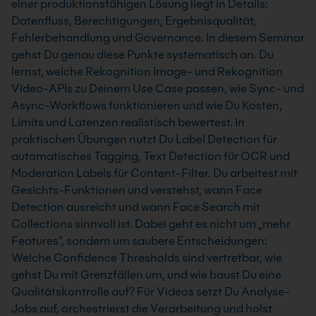
einer produktionsfähigen Lösung liegt in Details:
Datenfluss, Berechtigungen, Ergebnisqualität,
Fehlerbehandlung und Governance. In diesem Seminar
gehst Du genau diese Punkte systematisch an. Du
lernst, welche Rekognition Image- und Rekognition
Video-APIs zu Deinem Use Case passen, wie Sync- und
Async-Workflows funktionieren und wie Du Kosten,
Limits und Latenzen realistisch bewertest. In
praktischen Übungen nutzt Du Label Detection für
automatisches Tagging, Text Detection für OCR und
Moderation Labels für Content-Filter. Du arbeitest mit
Gesichts-Funktionen und verstehst, wann Face
Detection ausreicht und wann Face Search mit
Collections sinnvoll ist. Dabei geht es nicht um „mehr
Features“, sondern um saubere Entscheidungen:
Welche Confidence Thresholds sind vertretbar, wie
gehst Du mit Grenzfällen um, und wie baust Du eine
Qualitätskontrolle auf? Für Videos setzt Du Analyse-
Jobs auf, orchestrierst die Verarbeitung und holst