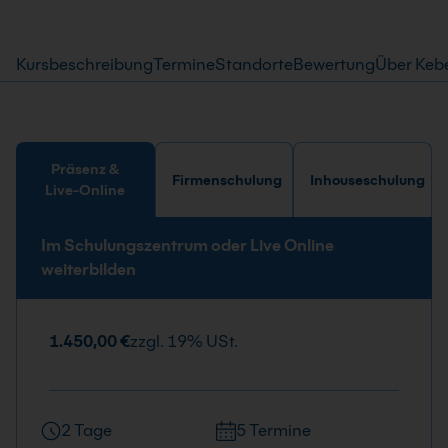
Kursbeschreibung
Termine
Standorte
Bewertung
Über Keb
Präsenz &
Firmenschulung
Inhouseschulung
Live-Online
Im Schulungszentrum oder Live Online
weiterbilden
1.450,00 €
zzgl. 19% USt.
2 Tage
5 Termine