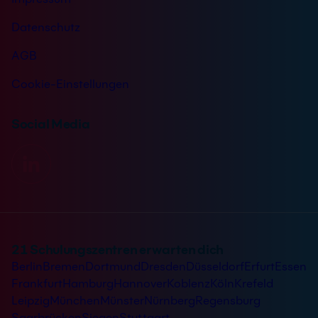
Datenschutz
AGB
Cookie-Einstellungen
Social Media
21 Schulungszentren erwarten dich
Berlin
Bremen
Dortmund
Dresden
Düsseldorf
Erfurt
Essen
Frankfurt
Hamburg
Hannover
Koblenz
Köln
Krefeld
Leipzig
München
Münster
Nürnberg
Regensburg
Saarbrücken
Siegen
Stuttgart