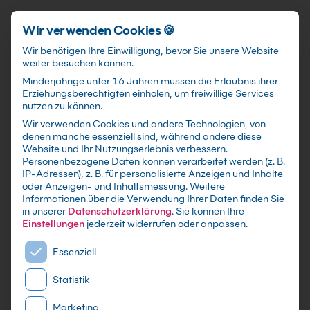
Schnellzugriff
Zum Hauptinhalt springen
Wir verwenden Cookies 🍪
Wir benötigen Ihre Einwilligung, bevor Sie unsere Website
weiter besuchen können.
Minderjährige unter 16 Jahren müssen die Erlaubnis ihrer
Erziehungsberechtigten einholen, um freiwillige Services
nutzen zu können.
Wir verwenden Cookies und andere Technologien, von
Amazon AWS Rekognition
denen manche essenziell sind, während andere diese
Website und Ihr Nutzungserlebnis verbessern.
Kurs: Bild- und
Personenbezogene Daten können verarbeitet werden (z. B.
IP-Adressen), z. B. für personalisierte Anzeigen und Inhalte
Videoanalyse die
oder Anzeigen- und Inhaltsmessung.
Weitere
funktioniert
Informationen über die Verwendung Ihrer Daten finden Sie
in unserer
Datenschutzerklärung
.
Sie können Ihre
Einstellungen
jederzeit widerrufen oder anpassen.
Erkenne Objekte, Gesichter, Text und
Es folgt eine Liste der Service-Gruppen, für die eine E
Essenziell
Moderationsrisiken mit AWS Rekognition und
baue belastbare Analyse-Pipelines.
Statistik
Marketing