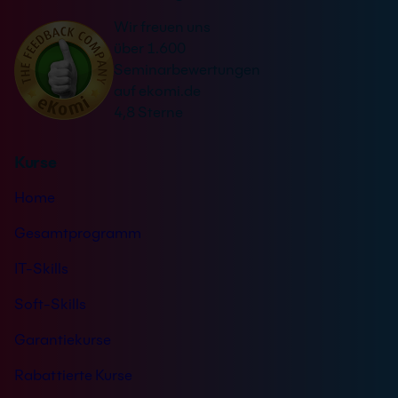
a
r
Wir freuen uns
t
s
über 1.600
i
t
Seminarbewertungen
v
ä
auf ekomi.de
e
n
4,8 Sterne
:
d
n
Kurse
i
s
Home
*
Gesamtprogramm
IT-Skills
Soft-Skills
Garantiekurse
Rabattierte Kurse