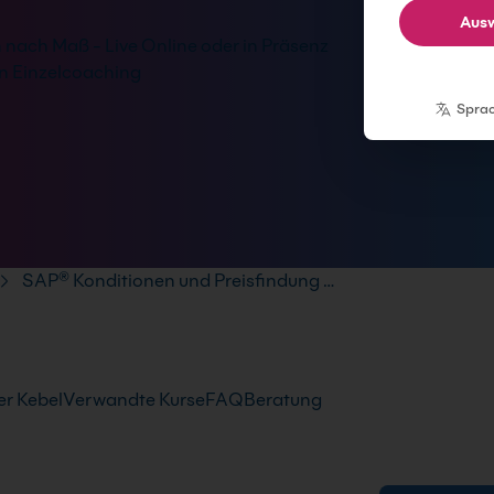
Ausw
 nach Maß - Live Online oder in Präsenz
en Einzelcoaching
Spra
SAP® Konditionen und Preisfindung …
r Kebel
Verwandte Kurse
FAQ
Beratung