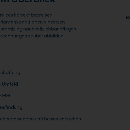
rvices korrekt bepreisen
Ku
riantenkonditionen einsetzen
stomizing nachvollziehbar pflegen
rechnungen sauber abbilden
schaffung
M-Umfeld
AP MM
eisfindung
 sicher anwenden und besser verstehen