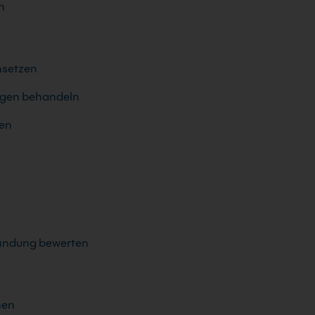
n
nsetzen
ungen behandeln
den
sfindung bewerten
hen