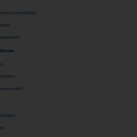
schema verstehen
utzen
 bewerten
tionen
en
rteilen
n anwenden
bilden
en