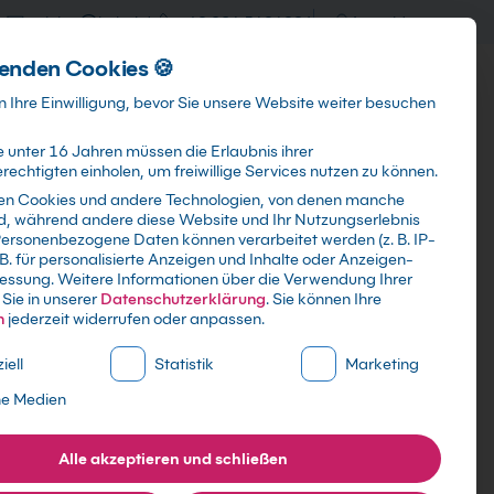
training@kebel.de
+49 231 5191986
Anmelden
enden Cookies 🍪
Info & Services
Kontakt
 Ihre Einwilligung, bevor Sie unsere Website weiter besuchen
 unter 16 Jahren müssen die Erlaubnis ihrer
echtigten einholen, um freiwillige Services nutzen zu können.
en Cookies und andere Technologien, von denen manche
ind, während andere diese Website und Ihr Nutzungserlebnis
Suchen
ersonenbezogene Daten können verarbeitet werden (z. B. IP-
 B. für personalisierte Anzeigen und Inhalte oder Anzeigen-
essung.
Weitere Informationen über die Verwendung Ihrer
Sie in unserer
Datenschutzerklärung
.
Sie können Ihre
n
jederzeit widerrufen oder anpassen.
ne Liste der Service-Gruppen, für die eine Einwilligung erte
iell
Statistik
Marketing
ne Medien
Alle akzeptieren und schließen