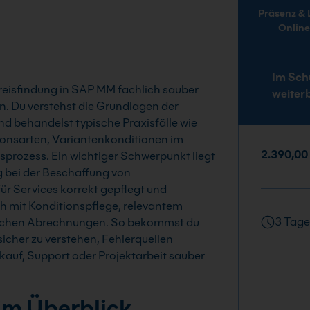
Präsenz & Live-
Onlin
Im Sch
Preisfindung in SAP MM fachlich sauber
weiter
. Du verstehst die Grundlagen der
nd behandelst typische Praxisfälle wie
onsarten, Variantenkonditionen im
2.390,00
sprozess. Ein wichtiger Schwerpunkt liegt
ng bei der Beschaffung von
für Services korrekt gepflegt und
h mit Konditionspflege, relevantem
3 Tage
lichen Abrechnungen. So bekommst du
cher zu verstehen, Fehlerquellen
auf, Support oder Projektarbeit sauber
im Überblick