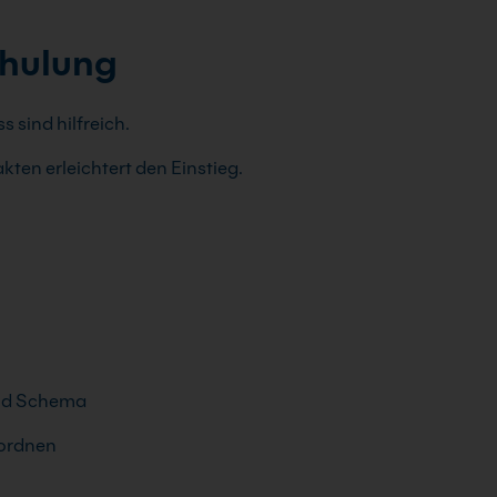
chulung
sind hilfreich.
kten erleichtert den Einstieg.
und Schema
nordnen