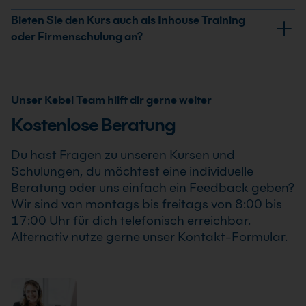
erhältst Du ein Teilnahmezertifikat. Dieses bestätigt
Ja, wir garantieren die Durchführung aller von uns
Bieten Sie den Kurs auch als Inhouse Training
Deine erweiterten Kenntnisse im professionellen
bestätigten Termine. Der SAP® Produktkostenplanung
oder Firmenschulung an?
Einsatz von SAP® Produktkostenplanung sicher
sicher beherrschen Kurs findet auch bereits ab einem
Ja, wir bieten den SAP® Produktkostenplanung sicher
beherrschen Kurs .
Teilnehmer statt, sodass Du Deine Weiterbildung sicher
beherrschen Kurs als Inhouse Training oder
und zuverlässig planen kannst.
Firmenschulung an. Zusätzlich kann die Schulung auch
Unser Kebel Team hilft dir gerne weiter
als Online-Firmenschulung durchgeführt werden.
Kostenlose Beratung
Inhalte, Prozesse und Schwerpunkte passen wir
individuell an die Anforderungen Deines
Du hast Fragen zu unseren Kursen und
Unternehmens an.
Schulungen, du möchtest eine individuelle
Beratung oder uns einfach ein Feedback geben?
Wir sind von montags bis freitags von 8:00 bis
17:00 Uhr für dich telefonisch erreichbar.
Alternativ nutze gerne unser Kontakt-Formular.