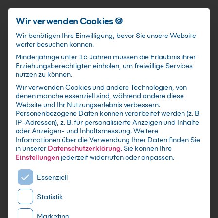
Schnellzugriff
Zum Hauptinhalt springen
Wir verwenden Cookies 🍪
Wir benötigen Ihre Einwilligung, bevor Sie unsere Website
weiter besuchen können.
Minderjährige unter 16 Jahren müssen die Erlaubnis ihrer
Erziehungsberechtigten einholen, um freiwillige Services
nutzen zu können.
Wir verwenden Cookies und andere Technologien, von
SAP®
denen manche essenziell sind, während andere diese
Website und Ihr Nutzungserlebnis verbessern.
Produktkostenplanung
Personenbezogene Daten können verarbeitet werden (z. B.
IP-Adressen), z. B. für personalisierte Anzeigen und Inhalte
sicher beherrschen Kurs
oder Anzeigen- und Inhaltsmessung.
Weitere
Informationen über die Verwendung Ihrer Daten finden Sie
in unserer
Datenschutzerklärung
.
Sie können Ihre
Individuelle Firmen-und Inhouseschulungen
Einstellungen
jederzeit widerrufen oder anpassen.
nach Maß - Live Online oder in Präsenz lernen -
Es folgt eine Liste der Service-Gruppen, für die eine E
In kleinen Gruppen oder im gezielten
Essenziell
Einzelcoaching
Statistik
Marketing