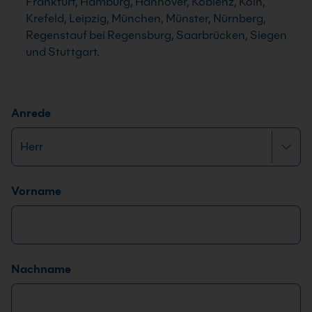
Frankfurt, Hamburg, Hannover, Koblenz, Köln,
Krefeld, Leipzig, München, Münster, Nürnberg,
Regenstauf bei Regensburg, Saarbrücken, Siegen
und Stuttgart.
Anrede
Name
*
Vorname
Nachname