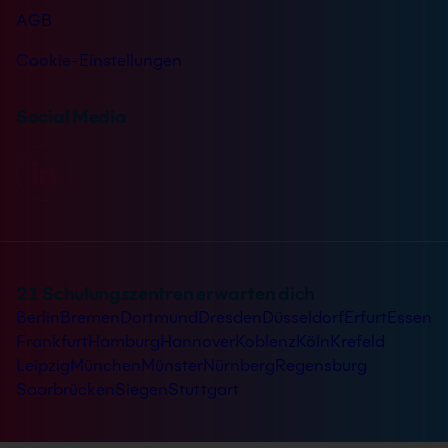
AGB
Cookie-Einstellungen
Social Media
21 Schulungszentren erwarten dich
Berlin
Bremen
Dortmund
Dresden
Düsseldorf
Erfurt
Essen
Frankfurt
Hamburg
Hannover
Koblenz
Köln
Krefeld
Leipzig
München
Münster
Nürnberg
Regensburg
Saarbrücken
Siegen
Stuttgart