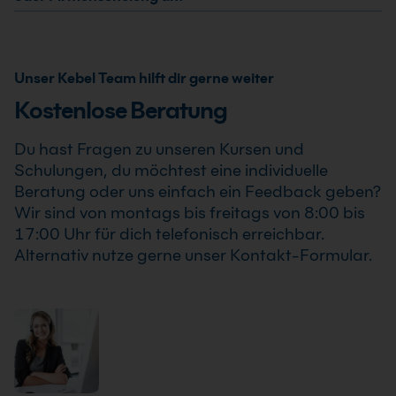
Transfer Learning Kurs: Modelle schneller produktiv
Modelle schneller produktiv machen findet auch
Ja, wir bieten den Transfer Learning Kurs: Modelle
machen .
bereits ab einem Teilnehmer statt, sodass Du Deine
schneller produktiv machen als Inhouse Training oder
Weiterbildung sicher und zuverlässig planen kannst.
Firmenschulung an. Zusätzlich kann die Schulung auch
Unser Kebel Team hilft dir gerne weiter
als Online-Firmenschulung durchgeführt werden.
Kostenlose Beratung
Inhalte, Prozesse und Schwerpunkte passen wir
individuell an die Anforderungen Deines
Du hast Fragen zu unseren Kursen und
Unternehmens an.
Schulungen, du möchtest eine individuelle
Beratung oder uns einfach ein Feedback geben?
Wir sind von montags bis freitags von 8:00 bis
17:00 Uhr für dich telefonisch erreichbar.
Alternativ nutze gerne unser Kontakt-Formular.