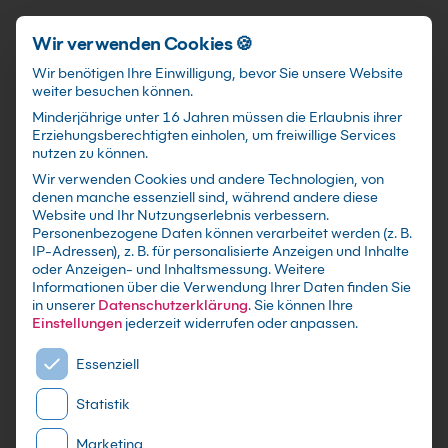
Schnellzugriff
Zum Hauptinhalt springen
Wir verwenden Cookies 🍪
Wir benötigen Ihre Einwilligung, bevor Sie unsere Website
weiter besuchen können.
Minderjährige unter 16 Jahren müssen die Erlaubnis ihrer
Erziehungsberechtigten einholen, um freiwillige Services
nutzen zu können.
Wir verwenden Cookies und andere Technologien, von
Transfer Learning Kurs:
denen manche essenziell sind, während andere diese
Website und Ihr Nutzungserlebnis verbessern.
Modelle schneller
Personenbezogene Daten können verarbeitet werden (z. B.
IP-Adressen), z. B. für personalisierte Anzeigen und Inhalte
produktiv machen
oder Anzeigen- und Inhaltsmessung.
Weitere
Informationen über die Verwendung Ihrer Daten finden Sie
in unserer
Datenschutzerklärung
.
Sie können Ihre
Nutze vortrainierte Foundation Models, reduziere
Einstellungen
jederzeit widerrufen oder anpassen.
Trainingskosten und liefere robuste Ergebnisse
Es folgt eine Liste der Service-Gruppen, für die eine E
mit sauberer Evaluierung und Deployment-
Essenziell
Strategie.
Statistik
Marketing