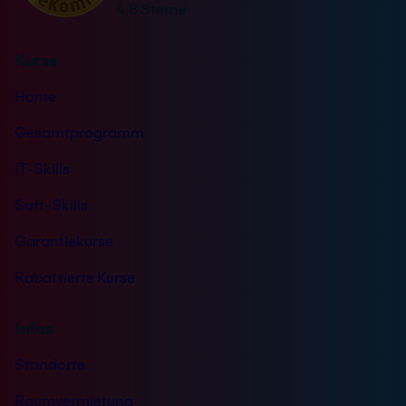
4,8 Sterne
:
d
r
n
s
Kurse
i
t
s
ä
Home
*
n
d
Gesamtprogramm
n
IT-Skills
i
s
Soft-Skills
*
Garantiekurse
Rabattierte Kurse
Infos
Standorte
Raumvermietung