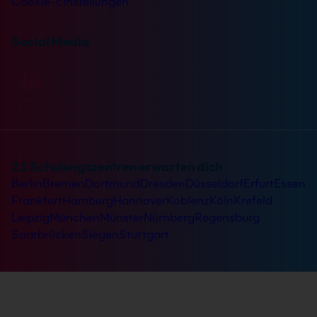
Cookie-Einstellungen
Social Media
21 Schulungszentren erwarten dich
Berlin
Bremen
Dortmund
Dresden
Düsseldorf
Erfurt
Essen
Frankfurt
Hamburg
Hannover
Koblenz
Köln
Krefeld
Leipzig
München
Münster
Nürnberg
Regensburg
Saarbrücken
Siegen
Stuttgart