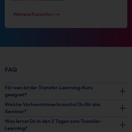
Weitere Kursinfos
FAQ
Für wen ist der Transfer-Learning-Kurs
geeignet?
Der Kurs richtet sich an Data-Scientists, Machine-
Welche Vorkenntnisse brauchst Du für das
Learning-Engineers und Entwicklerinnen und
Seminar?
Entwickler, die vortrainierte Modelle effizient an eigene
Du solltest Grundkenntnisse in Machine-Learning,
Was lernst Du in den 2 Tagen zum Transfer-
Aufgaben anpassen möchten. Er passt besonders,
Modelltraining, Train/Validation/Test-Splits,
Learning?