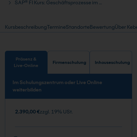
SAP® FI Kurs: Geschäftsprozesse im …
Kursbeschreibung
Termine
Standorte
Bewertung
Über Keb
Präsenz &
Firmenschulung
Inhouseschulung
Live-Online
Im Schulungszentrum oder Live Online
weiterbilden
2.390,00 €
zzgl. 19% USt.