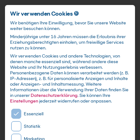
Schnellzugriff
Zum Hauptinhalt springen
Wir verwenden Cookies 🍪
Wir benötigen Ihre Einwilligung, bevor Sie unsere Website
weiter besuchen können.
Minderjährige unter 16 Jahren müssen die Erlaubnis ihrer
Erziehungsberechtigten einholen, um freiwillige Services
nutzen zu können.
Wir verwenden Cookies und andere Technologien, von
SQL Server 2022
denen manche essenziell sind, während andere diese
Website und Ihr Nutzungserlebnis verbessern.
Grundkurs
Personenbezogene Daten können verarbeitet werden (z. B.
IP-Adressen), z. B. für personalisierte Anzeigen und Inhalte
oder Anzeigen- und Inhaltsmessung.
Weitere
mit Zertifikat als Live Online Training,
Informationen über die Verwendung Ihrer Daten finden Sie
Präsenzseminar in IT-Schulungszentren sowie
in unserer
Datenschutzerklärung
.
Sie können Ihre
maßgeschneiderte Firmen- oder Inhouse-
Einstellungen
jederzeit widerrufen oder anpassen.
Schulung für dein Team - Lerne und erweitere
Es folgt eine Liste der Service-Gruppen, für die eine E
Essenziell
dein SQL Server Wissen
Statistik
Marketing