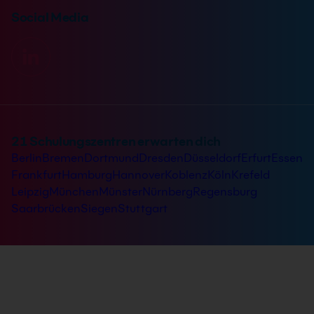
Social Media
21 Schulungszentren erwarten dich
Berlin
Bremen
Dortmund
Dresden
Düsseldorf
Erfurt
Essen
Frankfurt
Hamburg
Hannover
Koblenz
Köln
Krefeld
Leipzig
München
Münster
Nürnberg
Regensburg
Saarbrücken
Siegen
Stuttgart