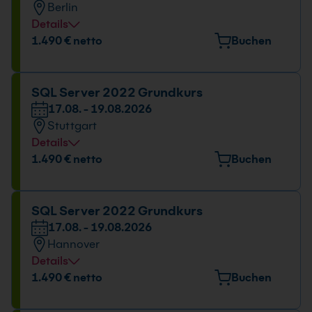
Berlin
Details
Veranstaltungsort
1.490 € netto
Buchen
Stresemannstraße 78, 10963 Berlin
Datum und Uhrzeit
SQL Server 2022 Grundkurs
17.08. - 19.08.2026
17.08. - 19.08.2026
Stuttgart
09:00 - 16:00 Uhr
Details
Veranstaltungsort
1.490 € netto
Buchen
Tübinger Straße 7, 70178 Stuttgart
Datum und Uhrzeit
SQL Server 2022 Grundkurs
17.08. - 19.08.2026
17.08. - 19.08.2026
Hannover
09:00 - 16:00 Uhr
Details
Veranstaltungsort
1.490 € netto
Buchen
Freundallee 13a, 30173 Hannover