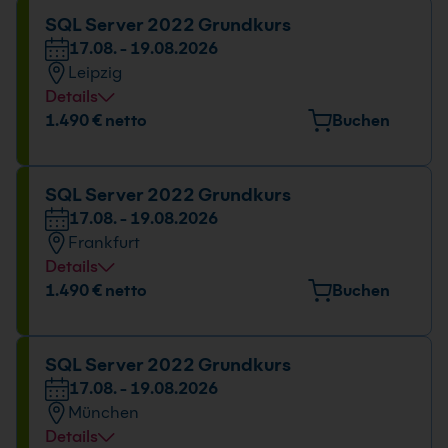
Datum und Uhrzeit
SQL Server 2022 Grundkurs
17.08. - 19.08.2026
17.08. - 19.08.2026
Leipzig
09:00 - 16:00 Uhr
Details
Veranstaltungsort
1.490 € netto
Buchen
Torgauer Platz 3, 04315 Leipzig
Datum und Uhrzeit
SQL Server 2022 Grundkurs
17.08. - 19.08.2026
17.08. - 19.08.2026
Frankfurt
09:00 - 16:00 Uhr
Details
Veranstaltungsort
1.490 € netto
Buchen
Berner Straße 51, 60437 Frankfurt
Datum und Uhrzeit
SQL Server 2022 Grundkurs
17.08. - 19.08.2026
17.08. - 19.08.2026
München
09:00 - 16:00 Uhr
Details