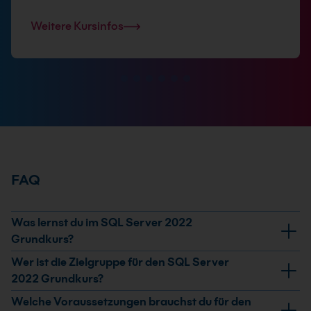
Weitere Kursinfos
FAQ
Was lernst du im SQL Server 2022
Grundkurs?
Du lernst die Installation, Grundkonfiguration und
Wer ist die Zielgruppe für den SQL Server
Verwaltung von SQL Server 2022. Dazu gehören
2022 Grundkurs?
Datenbanken und Tabellen, Transact-SQL-
Der Kurs richtet sich an Einsteigerinnen und Einsteiger
Welche Voraussetzungen brauchst du für den