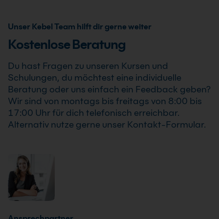
Du Deine Weiterbildung sicher und zuverlässig planen
Inhouse Training oder Firmenschulung an. Zusätzlich
kannst.
kann die Schulung auch als Online-Firmenschulung
Unser Kebel Team hilft dir gerne weiter
durchgeführt werden. Inhalte, Prozesse und
Kostenlose Beratung
Schwerpunkte passen wir individuell an die
Anforderungen Deines Unternehmens an.
Du hast Fragen zu unseren Kursen und
Schulungen, du möchtest eine individuelle
Beratung oder uns einfach ein Feedback geben?
Wir sind von montags bis freitags von 8:00 bis
17:00 Uhr für dich telefonisch erreichbar.
Alternativ nutze gerne unser Kontakt-Formular.
Ansprechpartner