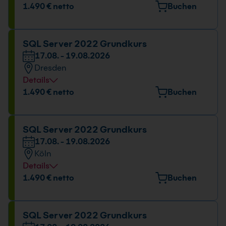
Veranstaltungsort
1.490 € netto
Buchen
Elektrastr. 6a, 81925 München
Datum und Uhrzeit
SQL Server 2022 Grundkurs
17.08. - 19.08.2026
17.08. - 19.08.2026
Dresden
09:00 - 16:00 Uhr
Details
Veranstaltungsort
1.490 € netto
Buchen
Könneritzstr. 31, 01067 Dresden
Datum und Uhrzeit
SQL Server 2022 Grundkurs
17.08. - 19.08.2026
17.08. - 19.08.2026
Köln
09:00 - 16:00 Uhr
Details
Veranstaltungsort
1.490 € netto
Buchen
Kölner Str. 265, 51149 Köln
Datum und Uhrzeit
SQL Server 2022 Grundkurs