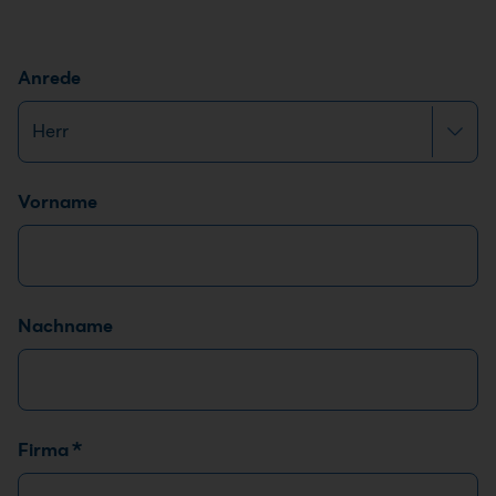
Anrede
Name
*
Vorname
Nachname
*
Firma
*
E