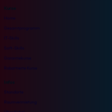
n
Kurse
i
s
Home
*
Gesamtprogramm
IT-Skills
Soft-Skills
Garantiekurse
Rabattierte Kurse
Infos
Standorte
Raumvermietung