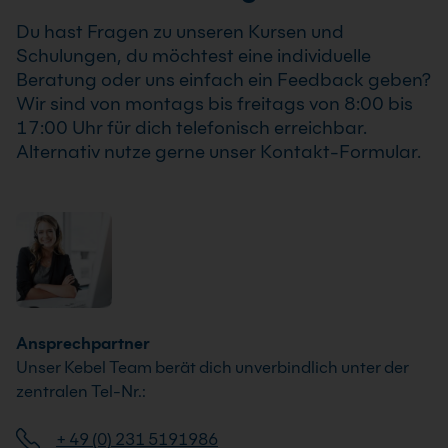
Best Practices für Performance und Verfügbarkeit in
typische Aufgaben aus deinem Arbeitsalltag direkt im
Azure-Umgebungen.
Du hast Fragen zu unseren Kursen und
Kurs durchspielst und anschließend sicher auf deine
Schulungen, du möchtest eine individuelle
eigene Umgebung überträgst.
Beratung oder uns einfach ein Feedback geben?
Wir sind von montags bis freitags von 8:00 bis
17:00 Uhr für dich telefonisch erreichbar.
Alternativ nutze gerne unser Kontakt-Formular.
Ansprechpartner
Unser Kebel Team berät dich unverbindlich unter der
zentralen Tel-Nr.:
+ 49 (0) 231 5191986