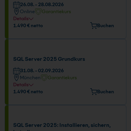
26.08. - 28.08.2026
Online
Garantiekurs
Details
Tage und Uhrzeit
1.490 € netto
Buchen
26.08. - 28.08.2026
09:00 - 16:00 Uhr
SQL Server 2025 Grundkurs
31.08. - 02.09.2026
München
Garantiekurs
Details
Veranstaltungsort
1.490 € netto
Buchen
Elektrastr. 6a, 81925 München
Tage und Uhrzeit
31.08. - 02.09.2026
SQL Server 2025: Installieren, sichern,
09:00 - 16:00 Uhr