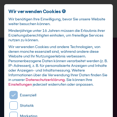
Schnellzugriff
Zum Hauptinhalt springen
Wir verwenden Cookies 🍪
Wir benötigen Ihre Einwilligung, bevor Sie unsere Website
weiter besuchen können.
Minderjährige unter 16 Jahren müssen die Erlaubnis ihrer
Erziehungsberechtigten einholen, um freiwillige Services
nutzen zu können.
Wir verwenden Cookies und andere Technologien, von
denen manche essenziell sind, während andere diese
Website und Ihr Nutzungserlebnis verbessern.
Personenbezogene Daten können verarbeitet werden (z. B.
IP-Adressen), z. B. für personalisierte Anzeigen und Inhalte
oder Anzeigen- und Inhaltsmessung.
Weitere
Informationen über die Verwendung Ihrer Daten finden Sie
in unserer
Datenschutzerklärung
.
Sie können Ihre
Einstellungen
jederzeit widerrufen oder anpassen.
Es folgt eine Liste der Service-Gruppen, für die eine E
Essenziell
SQL Server Schulungen
Statistik
Marketing