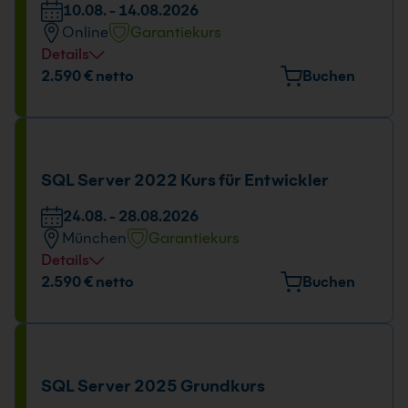
10.08. - 14.08.2026
Online
Garantiekurs
Details
Tage und Uhrzeit
2.590 € netto
Buchen
10.08. - 14.08.2026
09:00 - 16:00 Uhr
SQL Server 2022 Kurs für Entwickler
24.08. - 28.08.2026
München
Garantiekurs
Details
Veranstaltungsort
2.590 € netto
Buchen
Elektrastr. 6a, 81925 München
Tage und Uhrzeit
24.08. - 28.08.2026
SQL Server 2025 Grundkurs
09:00 - 16:00 Uhr