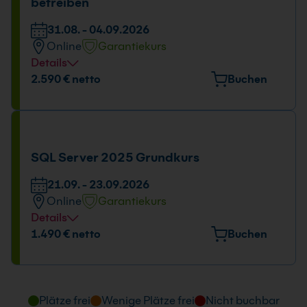
betreiben
31.08. - 04.09.2026
Online
Garantiekurs
Details
Tage und Uhrzeit
2.590 € netto
Buchen
31.08. - 04.09.2026
09:00 - 16:00 Uhr
SQL Server 2025 Grundkurs
21.09. - 23.09.2026
Online
Garantiekurs
Details
Tage und Uhrzeit
1.490 € netto
Buchen
21.09. - 23.09.2026
09:00 - 16:00 Uhr
Plätze frei
Wenige Plätze frei
Nicht buchbar