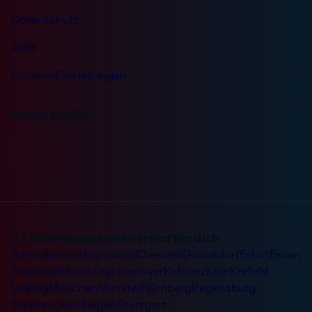
Datenschutz
AGB
Cookie-Einstellungen
Social Media
21 Schulungszentren erwarten dich
Berlin
Bremen
Dortmund
Dresden
Düsseldorf
Erfurt
Essen
Frankfurt
Hamburg
Hannover
Koblenz
Köln
Krefeld
Leipzig
München
Münster
Nürnberg
Regensburg
Saarbrücken
Siegen
Stuttgart