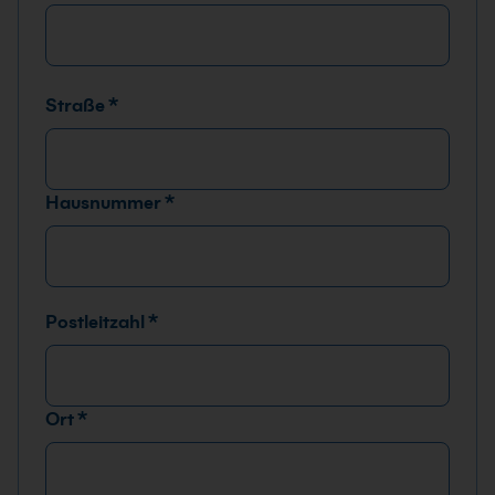
x
e
n
Straße
*
Hausnummer
*
Postleitzahl
*
Ort
*