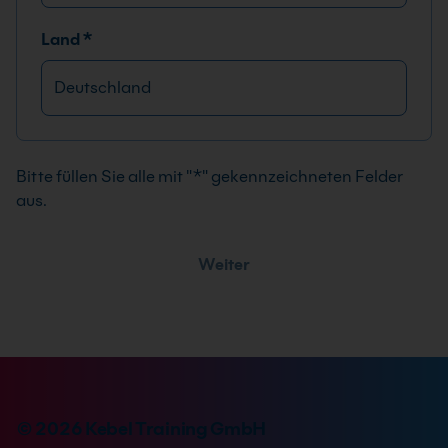
Land
*
A
l
t
Bitte füllen Sie alle mit "*" gekennzeichneten Felder
e
aus.
r
n
Weiter
a
t
i
v
e
:
© 2026 Kebel Training GmbH