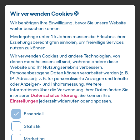
Förderungen
training@kebel.de
+49 231 5191986
Anmelden
Zum Hauptinhalt springen
Wir verwenden Cookies 🍪
Wir benötigen Ihre Einwilligung, bevor Sie unsere Website
weiter besuchen können.
Suchfeld
Minderjährige unter 16 Jahren müssen die Erlaubnis ihrer
Erziehungsberechtigten einholen, um freiwillige Services
nutzen zu können.
Wir verwenden Cookies und andere Technologien, von
denen manche essenziell sind, während andere diese
Suchen
Website und Ihr Nutzungserlebnis verbessern.
Zurück zum Seminar
Personenbezogene Daten können verarbeitet werden (z. B.
IP-Adressen), z. B. für personalisierte Anzeigen und Inhalte
oder Anzeigen- und Inhaltsmessung.
Weitere
Inhouse Anfrage
Informationen über die Verwendung Ihrer Daten finden Sie
in unserer
Datenschutzerklärung
.
Sie können Ihre
Einstellungen
jederzeit widerrufen oder anpassen.
Teamkonflikte moderieren Kurs
Es folgt eine Liste der Service-Gruppen, für die eine E
Essenziell
Statistik
Schulungsdetails
Kontaktdaten
Ihre Daten
Marketing