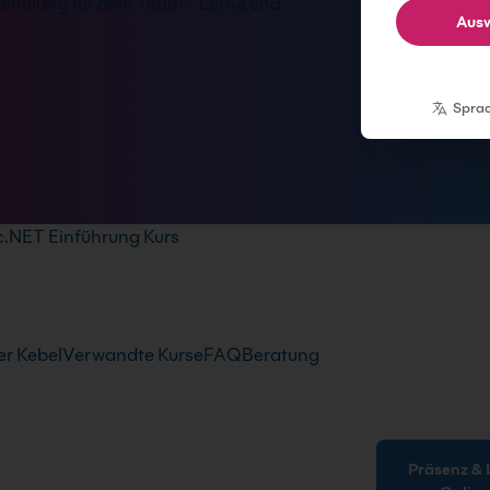
hulung für dein Team - Lerne und
Ausw
Spra
c.NET Einführung Kurs
r Kebel
Verwandte Kurse
FAQ
Beratung
Präsenz & Live-