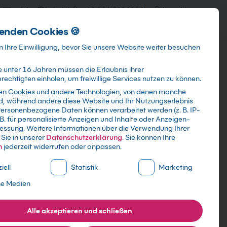
training@kebel.de
+49 231 5191986
Anmelden
enden Cookies 🍪
Info & Services
Kontakt
 Ihre Einwilligung, bevor Sie unsere Website weiter besuchen
 unter 16 Jahren müssen die Erlaubnis ihrer
echtigten einholen, um freiwillige Services nutzen zu können.
en Cookies und andere Technologien, von denen manche
ind, während andere diese Website und Ihr Nutzungserlebnis
Suchen
ersonenbezogene Daten können verarbeitet werden (z. B. IP-
 B. für personalisierte Anzeigen und Inhalte oder Anzeigen-
essung.
Weitere Informationen über die Verwendung Ihrer
Sie in unserer
Datenschutzerklärung
.
Sie können Ihre
n
jederzeit widerrufen oder anpassen.
ne Liste der Service-Gruppen, für die eine Einwilligung erte
iell
Statistik
Marketing
ne Medien
Alle akzeptieren und schließen