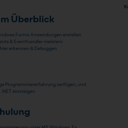
Ku
im Überblick
ndows Forms Anwendungen erstellen
ents & Eventhandler meistern
hler erkennen & Debuggen
inge Programmiererfahrung verfügen, und
 .NET einsteigen
chulung
Programmierung unter MS Windows. Es