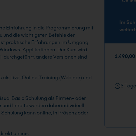
Onlin
Im Sch
eine Einführung in die Programmierung mit
weiter
u und die wichtigsten Befehle der
st praktische Erfahrungen im Umgang
 Windows-Applikationen. Der Kurs wird
1.490,00
ET durchgeführt, andere Versionen sind
rs als Live-Online-Training (Webinar) und
3 Tage
 Visual Basic Schulung als Firmen- oder
 und Inhalte werden dabei individuell
Schulung kann online, in Präsenz oder
irekt online.