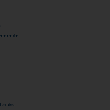
n
relemente
 Termine