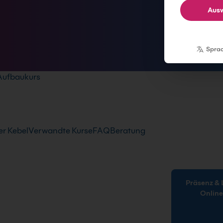
Ausw
Spra
Aufbaukurs
r Kebel
Verwandte Kurse
FAQ
Beratung
Präsenz & Live-
Onlin