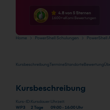
FAQ
Pfad-Navigation
Home
PowerShell Schulungen
PowerShell 
Kursbeschreibung
Termine
Standorte
Bewertung
Übe
Kursbeschreibung
Kurs-ID:
Kursdauer:
Uhrzeit:
WP3
2 Tage
09:00 - 16:00 Uhr