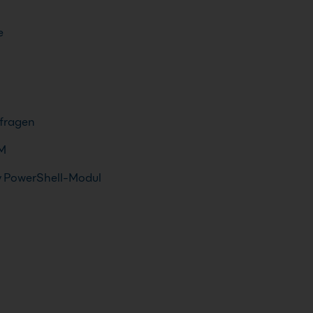
e
fragen
IM
ry PowerShell-Modul