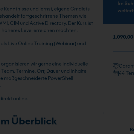
Im Sch
ne Kenntnisse und lernst, eigene Cmdlets
weiter
behandelt fortgeschrittene Themen wie
I, CIM und Active Directory. Der Kurs ist
in höheres Level erreichen möchten.
1.090,00
 als Live Online Training (Webinar) und
rganisieren wir gerne eine individuelle
Garant
Team. Termine, Ort, Dauer und Inhalte
44 Ter
ine maßgeschneiderte PowerShell
.
irekt online.
im Überblick
Ku