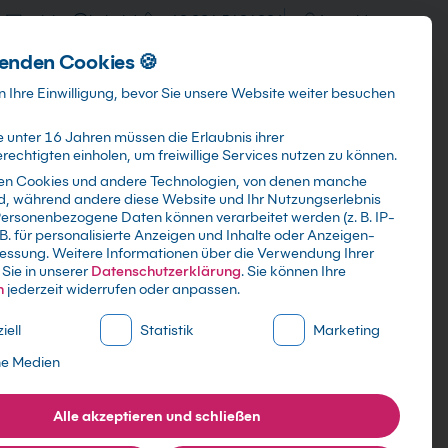
training@kebel.de
+49 231 5191986
Anmelden
enden Cookies 🍪
Info & Services
Kontakt
 Ihre Einwilligung, bevor Sie unsere Website weiter besuchen
 unter 16 Jahren müssen die Erlaubnis ihrer
echtigten einholen, um freiwillige Services nutzen zu können.
en Cookies und andere Technologien, von denen manche
ind, während andere diese Website und Ihr Nutzungserlebnis
Suchen
ersonenbezogene Daten können verarbeitet werden (z. B. IP-
 B. für personalisierte Anzeigen und Inhalte oder Anzeigen-
essung.
Weitere Informationen über die Verwendung Ihrer
Sie in unserer
Datenschutzerklärung
.
Sie können Ihre
n
jederzeit widerrufen oder anpassen.
ne Liste der Service-Gruppen, für die eine Einwilligung erte
iell
Statistik
Marketing
ne Medien
Alle akzeptieren und schließen