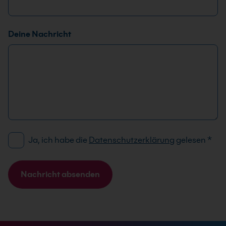
e
N
a
Deine Nachricht
c
h
r
i
c
h
t
D
Ja, ich habe die
Datenschutzerklärung
gelesen
*
S
G
V
Nachricht absenden
O
A
-
l
E
t
i