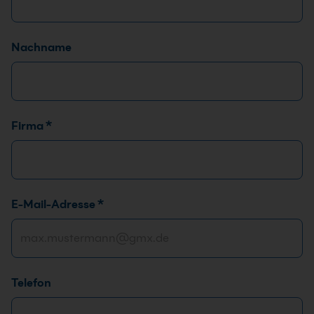
Nachname
Firma
*
N
E-Mail-Adresse
*
a
m
e
N
Telefon
a
m