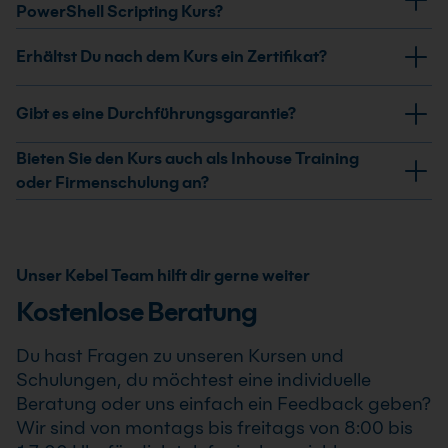
PowerShell-Sicherheitsarchitektur, Remoting-
PowerShell-Klassen aufzurufen, C#-Code mit Add-
PowerShell Scripting Kurs?
Einstellungen und Fernabfragen.
Type einzubinden und eigene Klassen in PowerShell zu
Der Kurs wird als Live-Online-Training, als
Erhältst Du nach dem Kurs ein Zertifikat?
programmieren.
Präsenzseminar in IT-Schulungszentren sowie als
maßgeschneiderte Firmen- oder Inhouse-Schulung für
Ja, nach erfolgreicher Teilnahme am PowerShell Kurs
Gibt es eine Durchführungsgarantie?
Teams angeboten.
Scripting für Experten erhältst Du ein
Teilnahmezertifikat. Dieses bestätigt Deine erweiterten
Ja, wir garantieren die Durchführung aller von uns
Bieten Sie den Kurs auch als Inhouse Training
Kenntnisse im professionellen Einsatz von PowerShell
bestätigten Termine. Der PowerShell Kurs Scripting für
oder Firmenschulung an?
Kurs Scripting für Experten .
Experten findet auch bereits ab einem Teilnehmer
Ja, wir bieten den PowerShell Kurs Scripting für
statt, sodass Du Deine Weiterbildung sicher und
Experten als Inhouse Training oder Firmenschulung an.
zuverlässig planen kannst.
Zusätzlich kann die Schulung auch als Online-
Unser Kebel Team hilft dir gerne weiter
Firmenschulung durchgeführt werden. Inhalte,
Kostenlose Beratung
Prozesse und Schwerpunkte passen wir individuell an
die Anforderungen Deines Unternehmens an.
Du hast Fragen zu unseren Kursen und
Schulungen, du möchtest eine individuelle
Beratung oder uns einfach ein Feedback geben?
Wir sind von montags bis freitags von 8:00 bis