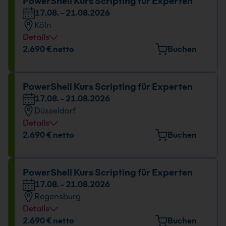
Datum und Uhrzeit
PowerShell Kurs Scripting für Experten
17.08. - 21.08.2026
17.08. - 21.08.2026
Köln
09:00 - 16:00 Uhr
Details
Veranstaltungsort
2.690 € netto
Buchen
Kölner Str. 265, 51149 Köln
Datum und Uhrzeit
PowerShell Kurs Scripting für Experten
17.08. - 21.08.2026
17.08. - 21.08.2026
Düsseldorf
09:00 - 16:00 Uhr
Details
Veranstaltungsort
2.690 € netto
Buchen
Hansaallee 249, 40549 Düsseldorf
Datum und Uhrzeit
PowerShell Kurs Scripting für Experten
17.08. - 21.08.2026
17.08. - 21.08.2026
Regensburg
09:00 - 16:00 Uhr
Details
Veranstaltungsort
2.690 € netto
Buchen