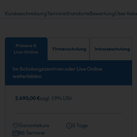
Kursbeschreibung
Termine
Standorte
Bewertung
Über Keb
Präsenz &
Firmenschulung
Inhouseschulung
Live-Online
Im Schulungszentrum oder Live Online
weiterbilden
2.690,00 €
zzgl. 19% USt.
Garantiekurs
5 Tage
86 Termine