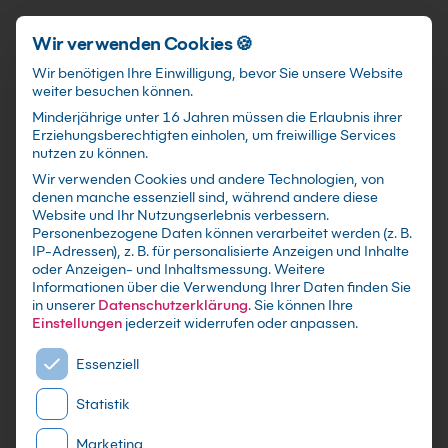
Schnellzugriff
Zum Hauptinhalt springen
Wir verwenden Cookies 🍪
Wir benötigen Ihre Einwilligung, bevor Sie unsere Website
weiter besuchen können.
Minderjährige unter 16 Jahren müssen die Erlaubnis ihrer
Erziehungsberechtigten einholen, um freiwillige Services
nutzen zu können.
Wir verwenden Cookies und andere Technologien, von
PowerShell Kurs Scripting
denen manche essenziell sind, während andere diese
Website und Ihr Nutzungserlebnis verbessern.
für Experten
Personenbezogene Daten können verarbeitet werden (z. B.
IP-Adressen), z. B. für personalisierte Anzeigen und Inhalte
oder Anzeigen- und Inhaltsmessung.
Weitere
mit Zertifikat als Live Online Training,
Informationen über die Verwendung Ihrer Daten finden Sie
Präsenzseminar in IT-Schulungszentren sowie
in unserer
Datenschutzerklärung
.
Sie können Ihre
maßgeschneiderte Firmen- oder Inhouse-
Einstellungen
jederzeit widerrufen oder anpassen.
Schulung für dein Team - Lerne und erweitere
Es folgt eine Liste der Service-Gruppen, für die eine E
Essenziell
dein PowerShell Wissen
Statistik
Marketing