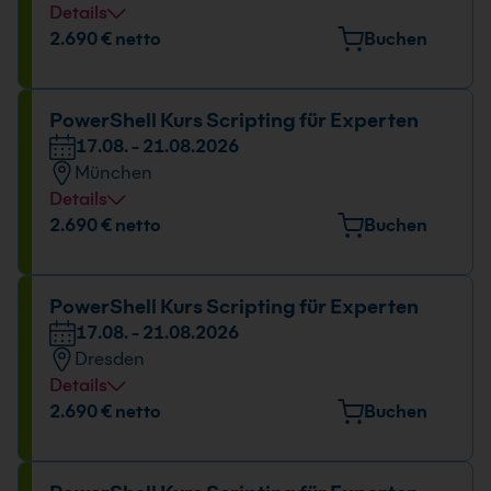
Details
Veranstaltungsort
2.690 € netto
Buchen
Berner Straße 51, 60437 Frankfurt
Datum und Uhrzeit
PowerShell Kurs Scripting für Experten
17.08. - 21.08.2026
17.08. - 21.08.2026
München
09:00 - 16:00 Uhr
Details
Veranstaltungsort
2.690 € netto
Buchen
Elektrastr. 6a, 81925 München
Datum und Uhrzeit
PowerShell Kurs Scripting für Experten
17.08. - 21.08.2026
17.08. - 21.08.2026
Dresden
09:00 - 16:00 Uhr
Details
Veranstaltungsort
2.690 € netto
Buchen
Könneritzstr. 31, 01067 Dresden