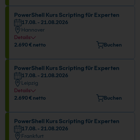
Tübinger Straße 7, 70178 Stuttgart
Datum und Uhrzeit
PowerShell Kurs Scripting für Experten
17.08. - 21.08.2026
17.08. - 21.08.2026
Hannover
09:00 - 16:00 Uhr
Details
Veranstaltungsort
2.690 € netto
Buchen
Freundallee 13a, 30173 Hannover
Datum und Uhrzeit
PowerShell Kurs Scripting für Experten
17.08. - 21.08.2026
17.08. - 21.08.2026
Leipzig
09:00 - 16:00 Uhr
Details
Veranstaltungsort
2.690 € netto
Buchen
Torgauer Platz 3, 04315 Leipzig
Datum und Uhrzeit
PowerShell Kurs Scripting für Experten
17.08. - 21.08.2026
17.08. - 21.08.2026
Frankfurt
09:00 - 16:00 Uhr