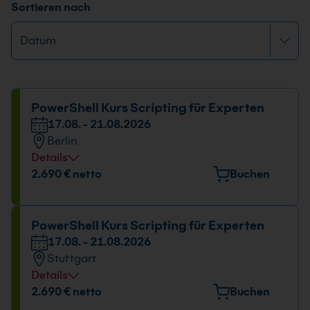
Sortieren nach
PowerShell Kurs Scripting für Experten
17.08. - 21.08.2026
Berlin
Details
Veranstaltungsort
2.690 € netto
Buchen
Stresemannstraße 78, 10963 Berlin
Datum und Uhrzeit
PowerShell Kurs Scripting für Experten
17.08. - 21.08.2026
17.08. - 21.08.2026
Stuttgart
09:00 - 16:00 Uhr
Details
Veranstaltungsort
2.690 € netto
Buchen