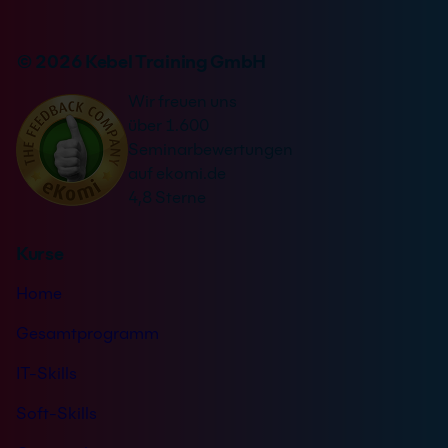
e
n
r
v
n
© 2026 Kebel Training GmbH
e
a
r
Wir freuen uns
t
s
über 1.600
i
t
Seminarbewertungen
v
ä
auf ekomi.de
e
n
4,8 Sterne
:
d
n
Kurse
i
s
Home
*
Gesamtprogramm
IT-Skills
Soft-Skills